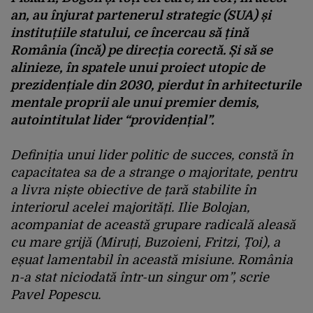
an, au înjurat partenerul strategic (SUA) și
instituțiile statului, ce încercau să țină
România (încă) pe direcția corectă. Și să se
alinieze, în spatele unui proiect utopic de
prezidențiale din 2030, pierdut în arhitecturile
mentale proprii ale unui premier demis,
autointitulat lider “providențial”.
Definiția unui lider politic de succes, constă în
capacitatea sa de a strange o majoritate, pentru
a livra niște obiective de țară stabilite în
interiorul acelei majorități. Ilie Bolojan,
acompaniat de această grupare radicală aleasă
cu mare grijă (Miruți, Buzoieni, Fritzi, Țoi), a
eșuat lamentabil în această misiune. România
n-a stat niciodată într-un singur om”, scrie
Pavel Popescu.