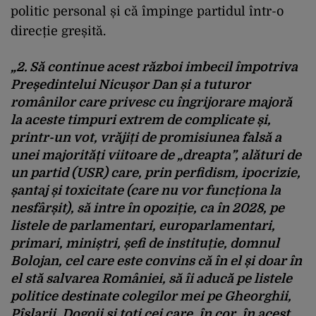
politic personal și că împinge partidul într-o
direcție greșită.
„2. Să continue acest război imbecil împotriva
Președintelui Nicușor Dan și a tuturor
românilor care privesc cu îngrijorare majoră
la aceste timpuri extrem de complicate și,
printr-un vot, vrăjiți de promisiunea falsă a
unei majorități viitoare de „dreapta”, alături de
un partid (USR) care, prin perfidism, ipocrizie,
șantaj și toxicitate (care nu vor funcționa la
nesfârșit), să intre în opoziție, ca în 2028, pe
listele de parlamentari, europarlamentari,
primari, miniștri, șefi de instituție, domnul
Bolojan, cel care este convins că în el și doar în
el stă salvarea României, să îi aducă pe listele
politice destinate colegilor mei pe Gheorghii,
Pîslarii, Dogoii și toți cei care, în cor, în acest