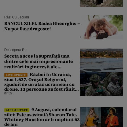
Râzi Cu Lacrimi
BANCUL ZILEI. Badea Gheorghe: –
Nu pot face dragoste!
Descopera.ro
Seceta a scos la suprafață una
dintre cele mai impresionante
realizări inginerești ale
Imperiului Roman
Război în Ucraina,
LIVE UPDATE
ziua 1.627. Orașul Belgorod,
zguduit de un atac ucrainean cu
drone. 13 persoane au fost rănite
și mai multe clădiri, incendiate
07:35
9 August, calendarul
ACTUALITATE
zilei: Este asasinată Sharon Tate.
Whitney Houston ar fi împlinit 63
de ani