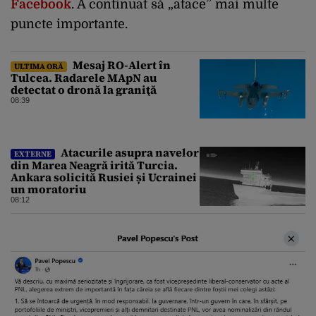
Facebook
. A continuat să „atace” mai multe
puncte importante.
Mesaj RO-Alert în
ULTIMA ORĂ
Tulcea. Radarele MApN au
detectat o dronă la graniţă
08:39
Atacurile asupra navelor
EXTERNE
din Marea Neagră irită Turcia.
Ankara solicită Rusiei și Ucrainei
un moratoriu
08:12