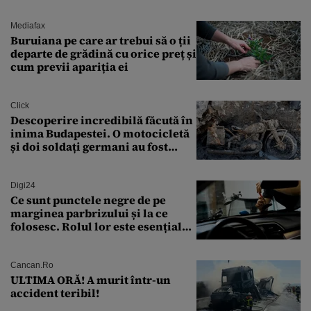
sărăntocii”
Mediafax
Buruiana pe care ar trebui să o ții
departe de grădină cu orice preț și
cum previi apariția ei
Click
Descoperire incredibilă făcută în
inima Budapestei. O motocicletă
și doi soldați germani au fost
găsiți în Dunăre
Digi24
Ce sunt punctele negre de pe
marginea parbrizului și la ce
folosesc. Rolul lor este esențial
pentru siguranța mașinii
Cancan.ro
ULTIMA ORĂ! A murit într-un
accident teribil!