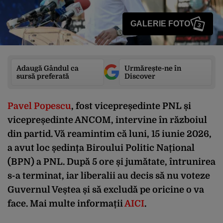
GALERIE FOTO
3
Adaugă Gândul ca
Urmărește-ne în
sursă preferată
Discover
Pavel Popescu
, fost vicepreședinte PNL și
vicepreședinte ANCOM, intervine în războiul
din partid. Vă reamintim că luni, 15 iunie 2026,
a avut loc ședința Biroului Politic Național
(BPN) a PNL. După 5 ore și jumătate, întrunirea
s-a terminat, iar liberalii au decis să nu voteze
Guvernul Veștea și să excludă pe oricine o va
face. Mai multe informații
AICI
.