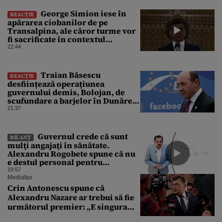
George Simion iese în
REACȚIE
apărarea ciobanilor de pe
Transalpina, ale căror turme vor
fi sacrificate în contextul
focarului de variolă ovină
22:44
Traian Băsescu
REACȚIE
desființează operațiunea
guvernului demis, Bolojan, de
scufundare a barjelor în Dunăre:
„Este o improvizație”
21:37
Guvernul crede că sunt
BILANȚ
mulţi angajaţi în sănătate.
Alexandru Rogobete spune că nu
e destul personal pentru
combaterea infecţiilor
19:57
nosocomiale
Mediafax
Crin Antonescu spune că
Alexandru Nazare ar trebui să fie
următorul premier: „E singura
soluție”