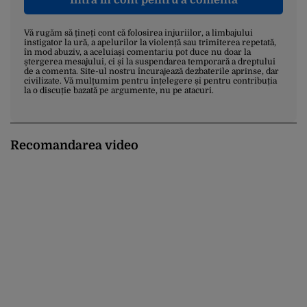
Vă rugăm să țineți cont că folosirea injuriilor, a limbajului
instigator la ură, a apelurilor la violență sau trimiterea repetată,
în mod abuziv, a aceluiași comentariu pot duce nu doar la
ștergerea mesajului, ci și la suspendarea temporară a dreptului
de a comenta. Site-ul nostru încurajează dezbaterile aprinse, dar
civilizate. Vă mulțumim pentru înțelegere și pentru contribuția
la o discuție bazată pe argumente, nu pe atacuri.
Recomandarea video