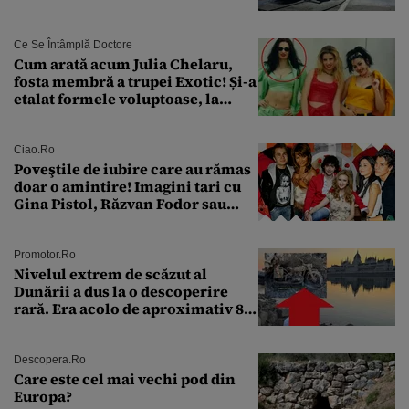
Ce Se Întâmplă Doctore
Cum arată acum Julia Chelaru,
fosta membră a trupei Exotic! Și-a
etalat formele voluptoase, la
aproape 50 de ani
Ciao.ro
Poveştile de iubire care au rămas
doar o amintire! Imagini tari cu
Gina Pistol, Răzvan Fodor sau
Andra Măruţă şi foştii parteneri
Promotor.ro
Nivelul extrem de scăzut al
Dunării a dus la o descoperire
rară. Era acolo de aproximativ 80
de ani
Descopera.ro
Care este cel mai vechi pod din
Europa?