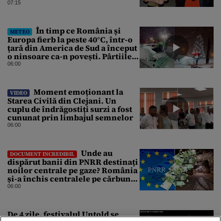
07:15
În timp ce România și
METEO
Europa fierb la peste 40°C, într-o
țară din America de Sud a început
o ninsoare ca-n povești. Pârtiile
s-au umplut de schiori
06:00
Moment emoționant la
VIDEO
Starea Civilă din Clejani. Un
cuplu de îndrăgostiți surzi a fost
cununat prin limbajul semnelor
06:00
Unde au
DOCUMENT INCREDIBIL
dispărut banii din PNRR destinați
noilor centrale pe gaze? România
și-a închis centralele pe cărbune
în ritm galopant, dar nu a pus
06:00
nimic în loc. 20 milioane de euro
s-au dus pe apa sâmbetei
De 4 zile, festivalul Untold se