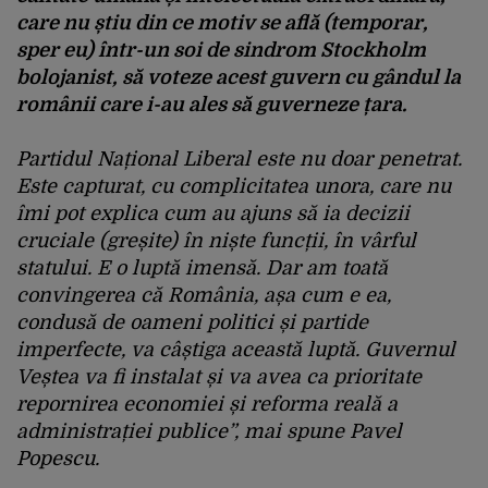
care nu știu din ce motiv se află (temporar,
sper eu) într-un soi de sindrom Stockholm
bolojanist, să voteze acest guvern cu gândul la
românii care i-au ales să guverneze țara.
Partidul Național Liberal este nu doar penetrat.
Este capturat, cu complicitatea unora, care nu
îmi pot explica cum au ajuns să ia decizii
cruciale (greșite) în niște funcții, în vârful
statului. E o luptă imensă. Dar am toată
convingerea că România, așa cum e ea,
condusă de oameni politici și partide
imperfecte, va câștiga această luptă. Guvernul
Veștea va fi instalat și va avea ca prioritate
repornirea economiei și reforma reală a
administrației publice”, mai spune Pavel
Popescu.