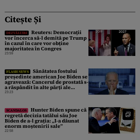
Citește Și
Reuters: Democrații
DEZVĂLUIRI
vor încerca să-l demită pe Trump
în cazul în care vor obține
majoritatea în Congres
23:59
Sănătatea fostului
FLASH NEWS
președinte american Joe Biden se
agravează: Cancerul de prostată s-
a răspândit în alte părți ale
corpului
23:23
Hunter Biden spune că
SCANDALOS
regretă decizia tatălui său Joe
Biden de a-l grația: „I-a dăunat
enorm moștenirii sale”
22:58