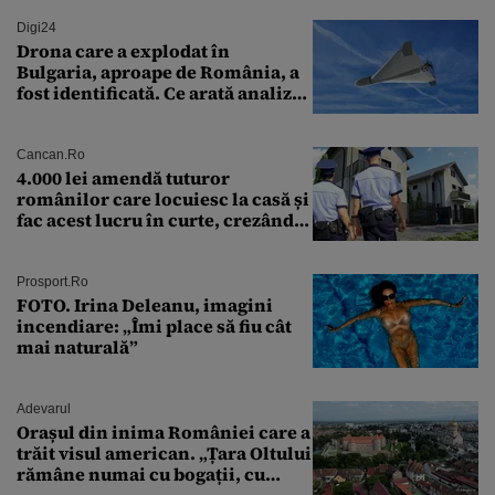
Digi24
Drona care a explodat în
Bulgaria, aproape de România, a
fost identificată. Ce arată analiza
preliminară a epavei
Cancan.ro
4.000 lei amendă tuturor
românilor care locuiesc la casă și
fac acest lucru în curte, crezând
că nu îi vede nimeni
Prosport.ro
FOTO. Irina Deleanu, imagini
incendiare: „Îmi place să fiu cât
mai naturală”
Adevarul
Orașul din inima României care a
trăit visul american. „Țara Oltului
rămâne numai cu bogații, cu
babele, cu moșnegii și cu