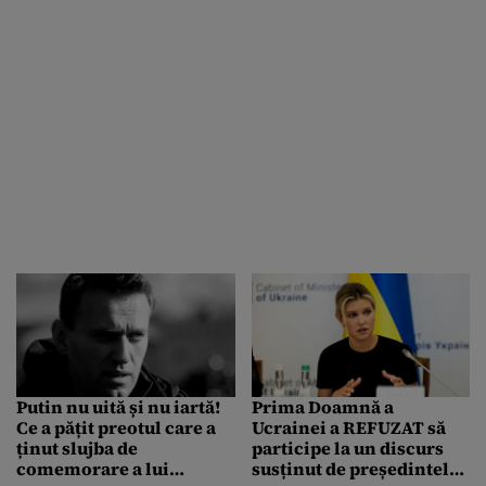
Putin nu uită și nu iartă!
Prima Doamnă a
Ce a pățit preotul care a
Ucrainei a REFUZAT să
ținut slujba de
participe la un discurs
comemorare a lui
susținut de președintele