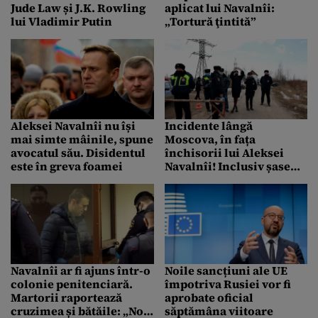
Jude Law și J.K. Rowling
aplicat lui Navalnîi:
lui Vladimir Putin
„Tortură ţintită”
Aleksei Navalnîi nu își
Incidente lângă
mai simte mâinile, spune
Moscova, în fața
avocatul său. Disidentul
închisorii lui Aleksei
este în greva foamei
Navalnîi! Inclusiv șase
medici, printre cei urcați
în dube din ordinul lui
Vladimir Putin! (VIDEO)
Navalnîi ar fi ajuns într-o
Noile sancțiuni ale UE
colonie penitenciară.
împotriva Rusiei vor fi
Martorii raportează
aprobate oficial
cruzimea și bătăile: „Noii
săptămâna viitoare