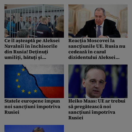
veniți sunt bătuți pentru
a se observa dacă rezistă
presiunii sau dacă
cedează imediat”
Ce îl așteaptă pe Aleksei
Reacția Moscovei la
Navalnîi în închisorile
sancțiunile UE. Rusia nu
din Rusia! Deținuți
cedează în cazul
umiliți, bătuți și
dizidentului Aleksei
torturați! (VIDEO)
Navalnîi
Statele europene impun
Heiko Maas: UE ar trebui
noi sancțiuni împotriva
să pregătească noi
Rusiei
sancțiuni împotriva
Rusiei