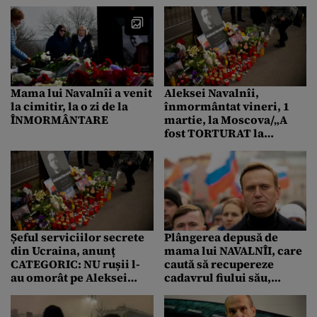
NAVALNÎI
american Joe Biden,
alături de soția lui
Aleksei Navalnîi
Mama lui Navalnîi a venit
Aleksei Navalnîi,
la cimitir, la o zi de la
înmormântat vineri, 1
ÎNMORMÂNTARE
martie, la Moscova/„A
fost TORTURAT la
ordinul lui Putin, un
monstru!”
Șeful serviciilor secrete
Plângerea depusă de
din Ucraina, anunț
mama lui NAVALNÎI, care
CATEGORIC: NU rușii l-
caută să recupereze
au omorât pe Aleksei
cadavrul fiului său,
Navalnîi! „A murit ca
judecată abia pe 4 martie
urmare a …”