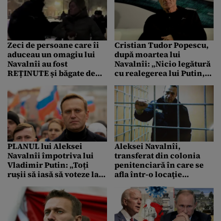
Zeci de persoane care îi
Cristian Tudor Popescu,
aduceau un omagiu lui
după moartea lui
Navalnîi au fost
Navalnîi: „Nicio legătură
REȚINUTE și băgate de
cu realegerea lui Putin,
mascați în dube, în
care se simte și este mai
marile orașe ale Rusiei
puternic ca niciodată”
PLANUL lui Aleksei
Aleksei Navalnîi,
Navalnîi împotriva lui
transferat din colonia
Vladimir Putin: „Toți
penitenciară în care se
rușii să iasă să voteze la
afla într-o locaţie
prânz, la alegeri. Zeci de
necunoscută
milioane vor fi martori”