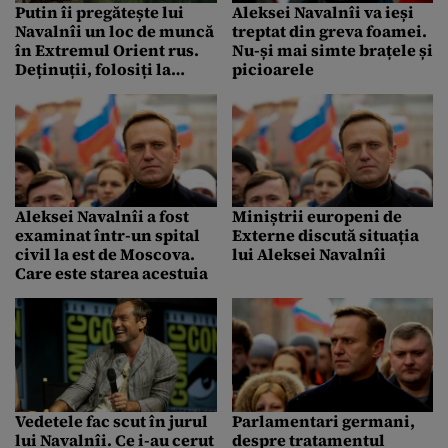
Putin îi pregătește lui
Aleksei Navalnîi va ieși
Navalnîi un loc de muncă
treptat din greva foamei.
în Extremul Orient rus.
Nu-și mai simte brațele și
Deținuții, folosiți la
picioarele
extinderea căii ferate
Baikal – Amur!
Aleksei Navalnîi a fost
Miniștrii europeni de
examinat într-un spital
Externe discută situația
civil la est de Moscova.
lui Aleksei Navalnîi
Care este starea acestuia
Vedetele fac scut în jurul
Parlamentari germani,
lui Navalnîi. Ce i-au cerut
despre tratamentul