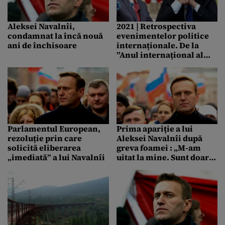
Aleksei Navalnîi,
2021 | Retrospectiva
condamnat la încă nouă
evenimentelor politice
ani de închisoare
internaționale. De la
”Anul internațional al
păcii și încrederii” la
germenii noului ”Război
Rece”
Parlamentul European,
Prima apariție a lui
rezoluție prin care
Aleksei Navalnîi după
solicită eliberarea
greva foamei : „M-am
„imediată” a lui Navalnîi
uitat la mine. Sunt doar
un schelet groaznic”