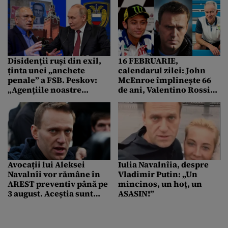
Disidenții ruși din exil,
16 FEBRUARIE,
ținta unei „anchete
calendarul zilei: John
penale” a FSB. Peskov:
McEnroe împlinește 66
„Agențiile noastre
de ani, Valentino Rossi
SPECIALE iau măsurile
46/ Un an de la decesul
necesare”
lui Aleksei Navalnîi
Avocații lui Aleksei
Iulia Navalnîia, despre
Navalnîi vor rămâne în
Vladimir Putin: „Un
AREST preventiv până pe
mincinos, un hoț, un
3 august. Aceștia sunt
ASASIN!”
acuzați de „extremism”