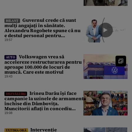
Guvernul crede că sunt
BILANȚ
mulţi angajaţi în sănătate.
Alexandru Rogobete spune că nu
e destul personal pentru
combaterea infecţiilor
19:57
nosocomiale
Volkswagen vrea să
AUTO
accelereze restructurarea pentru
aproape 100.000 de locuri de
muncă. Care este motivul
19:43
Irineu Darău își face
DEZVĂLUIRI
campanie la uzinele de armament
închise din Dâmbovița.
Muncitorii aflați în concediu
forțat din cauza lipsei comenzilor
19:08
au fost chemați de acasă pentru a
da mâna cu Ministrul Economiei
Intervenție
ULTIMA ORĂ