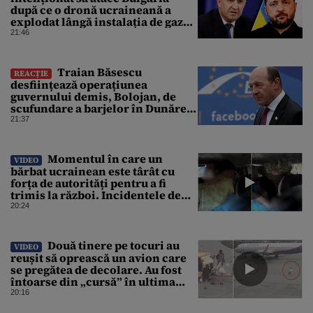
după ce o dronă ucraineană a
explodat lângă instalația de gaz
de la granița României
21:46
Traian Băsescu
REACȚIE
desființează operațiunea
guvernului demis, Bolojan, de
scufundare a barjelor în Dunăre:
„Este o improvizație”
21:37
Momentul în care un
VIDEO
bărbat ucrainean este târât cu
forța de autorități pentru a fi
trimis la război. Incidentele de
acest fel sunt tot mai dese
20:24
Două tinere pe tocuri au
VIDEO
reușit să oprească un avion care
se pregătea de decolare. Au fost
întoarse din „cursă” în ultima
clipă. Imaginile au devenit virale
20:16