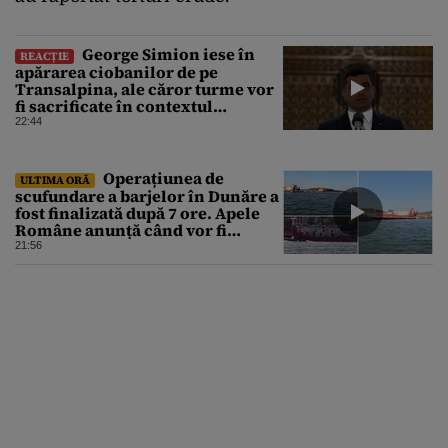
George Simion iese în
REACȚIE
apărarea ciobanilor de pe
Transalpina, ale căror turme vor
fi sacrificate în contextul
focarului de variolă ovină
22:44
Operațiunea de
ULTIMA ORĂ
scufundare a barjelor în Dunăre a
fost finalizată după 7 ore. Apele
Române anunță când vor fi
simțite efectele
21:56