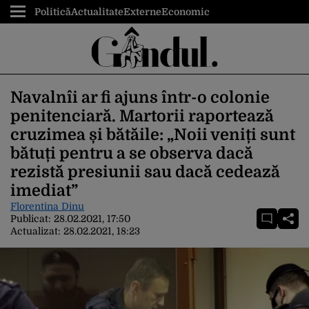
Politică
Actualitate
Externe
Economic
Navalnîi ar fi ajuns într-o colonie
penitenciară. Martorii raportează
cruzimea și bătăile: „Noii veniți sunt
bătuți pentru a se observa dacă
rezistă presiunii sau dacă cedează
imediat”
Florentina Dinu
Publicat:
28.02.2021, 17:50
Actualizat:
28.02.2021, 18:23