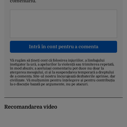
comentariu.
Intră în cont pentru a comenta
Vă rugăm să țineți cont că folosirea injuriilor, a limbajului
instigator la ură, a apelurilor la violență sau trimiterea repetată,
în mod abuziv, a aceluiași comentariu pot duce nu doar la
ștergerea mesajului, ci și la suspendarea temporară a dreptului
de a comenta. Site-ul nostru încurajează dezbaterile aprinse, dar
civilizate. Vă mulțumim pentru înțelegere și pentru contribuția
la o discuție bazată pe argumente, nu pe atacuri.
Recomandarea video