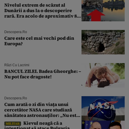
Nivelul extrem de scăzut al
Dunării a dus la o descoperire
rară. Era acolo de aproximativ 80
de ani
Descopera.ro
Care este cel mai vechi pod din
Europa?
Râzi Cu Lacrimi
BANCUL ZILEI. Badea Gheorghe: –
Nu pot face dragoste!
Descopera.ro
Cum arată o zi din viața unui
cercetător NASA care studiază
sănătatea astronauților: „Nu este
o știință complicată”
Kievul neagă că a
MILITAR
intenționat să atace Bulgaria