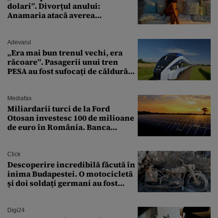
dolari”. Divorțul anului:
Anamaria atacă averea
milionarului
Adevarul
„Era mai bun trenul vechi, era
răcoare”. Pasagerii unui tren
PESA au fost sufocați de căldură
pe ruta București-Constanța
Mediafax
Miliardarii turci de la Ford
Otosan investesc 100 de milioane
de euro în România. Banca
Transilvania le acordă o
finanțare uriașă
Click
Descoperire incredibilă făcută în
inima Budapestei. O motocicletă
și doi soldați germani au fost
găsiți în Dunăre
Digi24