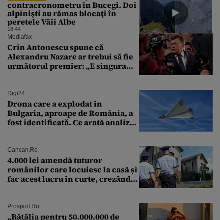
contracronometru în Bucegi. Doi
alpinişti au rămas blocaţi în
peretele Văii Albe
18:44
Mediafax
Crin Antonescu spune că
Alexandru Nazare ar trebui să fie
următorul premier: „E singura
soluție”
Digi24
Drona care a explodat în
Bulgaria, aproape de România, a
fost identificată. Ce arată analiza
preliminară a epavei
Cancan.ro
4.000 lei amendă tuturor
românilor care locuiesc la casă și
fac acest lucru în curte, crezând
că nu îi vede nimeni
Prosport.ro
„Bătălia pentru 50.000.000 de