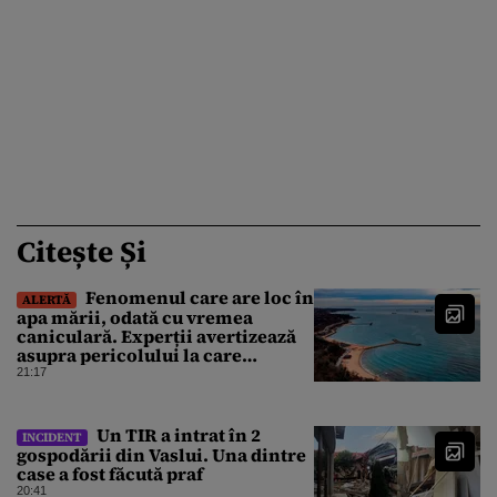
Citește Și
Fenomenul care are loc în
ALERTĂ
apa mării, odată cu vremea
caniculară. Experții avertizează
asupra pericolului la care
oamenii pot fi expuși
21:17
Un TIR a intrat în 2
INCIDENT
gospodării din Vaslui. Una dintre
case a fost făcută praf
20:41