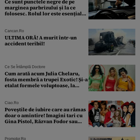
Ce sunt punctele negre de pe
marginea parbrizului și la ce
folosesc. Rolul lor este esențial
pentru siguranța mașinii
Cancan.ro
ULTIMA ORĂ! A murit într-un
accident teribil!
Ce Se Întâmplă Doctore
Cum arată acum Julia Chelaru,
fosta membră a trupei Exotic! Și-a
etalat formele voluptoase, la
aproape 50 de ani
Ciao.ro
Poveştile de iubire care au rămas
doar o amintire! Imagini tari cu
Gina Pistol, Răzvan Fodor sau
Andra Măruţă şi foştii parteneri
Promotor.ro