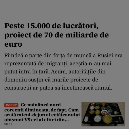
Peste 15.000 de lucrători,
proiect de 70 de miliarde de
euro
Fiindcă o parte din forța de muncă a Rusiei era
reprezentată de migranți, aceștia n-au mai
putut intra în țară. Acum, autorităţile din
domeniu susțin că marile proiecte de
construcții ar putea să încetinească ritmul.
Ce mănâncă nord-
INEDIT
coreenii dimineața, de fapt. Cum
arată micul-dejun al cetățeanului
obișnuit VS cel al elitei din
Phenian
08:41