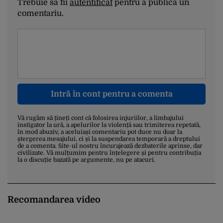
Trebuie să fii
autentificat
pentru a publica un
comentariu.
Intră în cont pentru a comenta
Vă rugăm să țineți cont că folosirea injuriilor, a limbajului
instigator la ură, a apelurilor la violență sau trimiterea repetată,
în mod abuziv, a aceluiași comentariu pot duce nu doar la
ștergerea mesajului, ci și la suspendarea temporară a dreptului
de a comenta. Site-ul nostru încurajează dezbaterile aprinse, dar
civilizate. Vă mulțumim pentru înțelegere și pentru contribuția
la o discuție bazată pe argumente, nu pe atacuri.
Recomandarea video