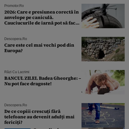
Promotor.ro
2026: Care e presiunea corectă în
anvelope pe caniculă.
Cauciucurile de iarnă pot să facă
explozie la peste 40°C?
Descopera.ro
Care este cel mai vechi pod din
Europa?
Râzi Cu Lacrimi
BANCUL ZILEI. Badea Gheorghe: –
Nu pot face dragoste!
Descopera.ro
De ce copiii crescuți fără
telefoane au devenit adulți mai
fericiți?