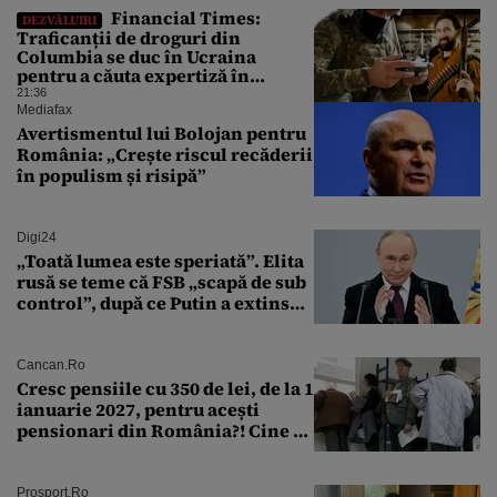
Financial Times:
DEZVĂLUIRI
Traficanții de droguri din
Columbia se duc în Ucraina
pentru a căuta expertiză în
domeniul dronelor
21:36
Mediafax
Avertismentul lui Bolojan pentru
România: „Crește riscul recăderii
în populism și risipă”
Digi24
„Toată lumea este speriată”. Elita
rusă se teme că FSB „scapă de sub
control”, după ce Putin a extins
puterea serviciului
Cancan.ro
Cresc pensiile cu 350 de lei, de la 1
ianuarie 2027, pentru acești
pensionari din România?! Cine se
încadrează și care este singura
condiție
Prosport.ro