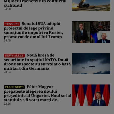
Mijlociu rachetele în conflictul
cu Iranul
23:58
Senatul SUA adoptă
TENSIUNI
proiectul de lege privind
sancțiunile împotriva Rusiei,
promovat de omul lui Trump
23:40
Nouă breșă de
NEWS ALERT
securitate în spațiul NATO. Două
drone suspecte au survolat o bază
militară din Germania
23:04
Péter Magyar
FLASH NEWS
pregătește alegerea noului
președinte al Ungariei. Noul șef al
statului va fi votat marți de
Parlament
22:26