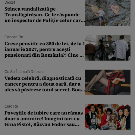
Digi24
Stânca vandalizată pe
Transfăgărășan. Ce le răspunde
un inspector de Poliție celor care
întreabă: „Dar ce a făcut?”
Cancan.ro
Cresc pensiile cu 350 de lei, de la 1
ianuarie 2027, pentru acești
pensionari din România?! Cine se
încadrează și care este singura
condiție
Ce Se Întâmplă Doctore
Vedeta celebră, diagnosticată cu
cancer pentru a doua oară, dar a
ales să păstreze totul secret. Boala
a fost descoperită la un control de
rutină
Ciao.ro
Poveştile de iubire care au rămas
doar o amintire! Imagini tari cu
Gina Pistol, Răzvan Fodor sau
Andra Măruţă şi foştii parteneri