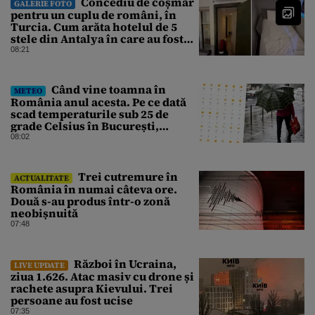
Concediu de coșmar
GALERIE FOTO
pentru un cuplu de români, în
Turcia. Cum arăta hotelul de 5
stele din Antalya în care au fost
cazați
08:21
Când vine toamna în
METEO
România anul acesta. Pe ce dată
scad temperaturile sub 25 de
grade Celsius în București,
potrivit meteorologilor
08:02
Accuweather
Trei cutremure în
ACTUALITATE
România în numai câteva ore.
Două s-au produs într-o zonă
neobișnuită
07:48
Război în Ucraina,
LIVE UPDATE
ziua 1.626. Atac masiv cu drone și
rachete asupra Kievului. Trei
persoane au fost ucise
07:35