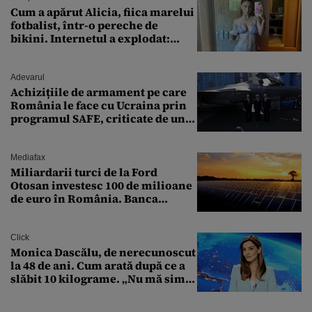
Cum a apărut Alicia, fiica marelui
fotbalist, într-o pereche de
bikini. Internetul a explodat:
„Zeiță superbă!”
Adevarul
Achizițiile de armament pe care
România le face cu Ucraina prin
programul SAFE, criticate de un
expert în securitate: „Nu știm ce
arme ne trebuie”
Mediafax
Miliardarii turci de la Ford
Otosan investesc 100 de milioane
de euro în România. Banca
Transilvania le acordă o
finanțare uriașă
Click
Monica Dascălu, de nerecunoscut
la 48 de ani. Cum arată după ce a
slăbit 10 kilograme. „Nu mă simt
bine în această perioadă”