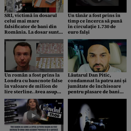
SRI, victimă în dosarul
Un tânăr a fost prins în
celui mai mare
timp ce încerca să pună
falsificator de bani din
în circulaţie 1.730 de
România. La dosar sunt
euro falşi
peste 2.500 de părți
vătămate
Un român a fost prins la
Lăutarul Dan Pitic,
Londra cu bancnote false
condamnat la patru ani și
în valoare de milion de
jumătate de închisoare
lire sterline. Avea asupra
pentru plasare de bani
lui și un pistol de
falși. Făcea parte dintr-o
„aruncat” banii în
grupare de crimă
stripteuze
organizată