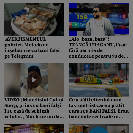
cupiura cu cele mai
multe contrafaceri
AVERTISMENTUL
„Alo, baza, baza”!
poliției. Metoda de
TZANCĂ URAGANU, lăsat
înşelătorie cu bani falși
fără permis de
pe Telegram
conducere pentru 90 de
zile după ce fost prins
gonind cu 159 km/h pe
A3!
VIDEO | Manelistul Culiță
Ce a pățit clientul unui
Sterp, prins cu bani falși
taximetrist care a plătit
la o casă de schimb
cursa cu BANI FALȘI. Erau
valutar. „Mai bine nu dați
bancnote realizate în
bani la dedicații, o să fiți
scopuri distractive
respectați mai mult”