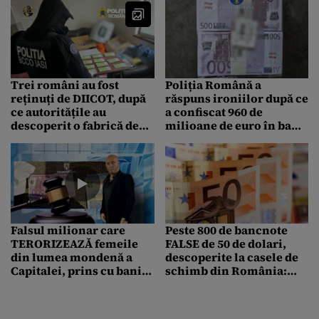
Trei români au fost
Poliția Română a
reținuți de DIICOT, după
răspuns ironiilor după ce
ce autoritățile au
a confiscat 960 de
descoperit o fabrică de
milioane de euro în bani
bani falși în județul
falși, recuzită pentru un
Suceava
film
Falsul milionar care
Peste 800 de bancnote
TERORIZEAZĂ femeile
FALSE de 50 de dolari,
din lumea mondenă a
descoperite la casele de
Capitalei, prins cu bani
schimb din România:
contrafăcuți. Bărbatul
„Au anumite elemente
era mascat și purta
asemănătoare celor de
perucă
siguranță”