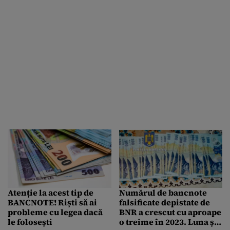
Atenție la acest tip de
Numărul de bancnote
BANCNOTE! Riști să ai
falsificate depistate de
probleme cu legea dacă
BNR a crescut cu aproape
le folosești
o treime în 2023. Luna și