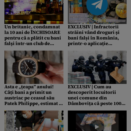
Un britanic, condamnat
EXCLUSIV | Infractorii
la 10 ani de ÎNCHISOARE
străini vând droguri și
pentru că a plătit cu bani
bani falși în România,
falşi într-un club de
printr-o aplicație
noapte din Maroc
descărcată pe mobil. Mii
de consumatori cumpără
de la ei
Asta e „țeapa” anului!
EXCLUSIV | Cum au
Câți bani a primit un
descoperit locuitorii
austriac pe ceasul său
unei comune din
Patek Philippe, estimat la
Dâmbovița că peste 100
270.000 de euro
de persoane au primit
mutație în casele lor, cu
acte false. Legătura cu un
falsificator de bani și
alegerile locale din 2020