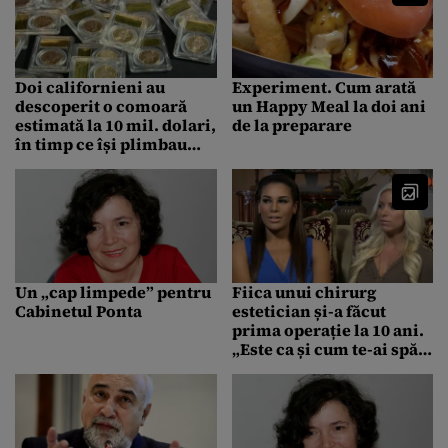
Doi californieni au
Experiment. Cum arată
descoperit o comoară
un Happy Meal la doi ani
estimată la 10 mil. dolari,
de la preparare
în timp ce își plimbau
câinele
Un „cap limpede” pentru
Fiica unui chirurg
Cabinetul Ponta
estetician și-a făcut
prima operație la 10 ani.
„Este ca și cum te-ai spăla
pe dinți”