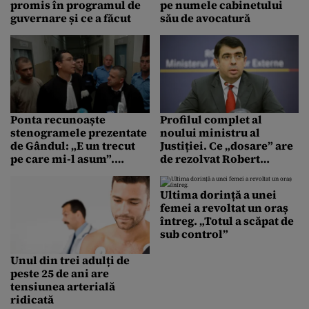
promis în programul de
pe numele cabinetului
guvernare și ce a făcut
său de avocatură
Ponta recunoaște
Profilul complet al
stenogramele prezentate
noului ministru al
de Gândul: „E un trecut
Justiției. Ce „dosare” are
pe care mi-l asum”.
de rezolvat Robert
Premierul anunță că și-a
Cazanciuc
desființat cabinetul de
Ultima dorință a unei
avocatură
femei a revoltat un oraș
întreg. „Totul a scăpat de
sub control”
Unul din trei adulți de
peste 25 de ani are
tensiunea arterială
ridicată