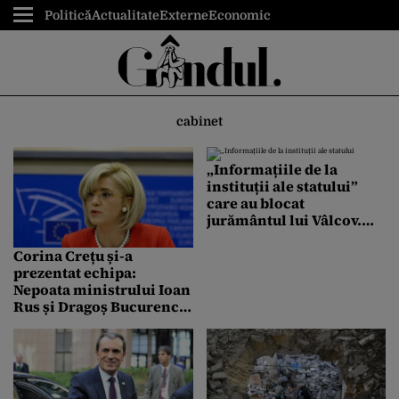
Politică
Actualitate
Externe
Economic
cabinet
„Informațiile de la
instituții ale statului”
care au blocat
jurământul lui Vâlcov.
Băsescu: Le-a primit
Ponta. Mi-a răspuns
Corina Crețu și-a
evaziv, am interpretat-o
prezentat echipa:
ca o eschivă”
Nepoata ministrului Ioan
Rus și Dragoș Bucurenci,
printre colaboratorii
comisarului