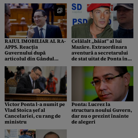
RAIUL IMOBILIAR AL RA-
Celălalt „băiat” al lui
APPS. Reacția
Mazăre. Extraordinara
Guvernului după
aventură a secretarului
articolul din Gândul
de stat uitat de Ponta în
referitor la cele 28 de
no man’s land-ul
erori din lista prezentată
guvernării. EXCLUSIV
de Ponta
Victor Ponta l-a numit pe
Ponta: Lucrez la
Vlad Stoica șef al
structura noului Guvern,
Cancelariei, cu rang de
dar nu o prezint înainte
ministru
de alegeri