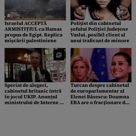
Israelul ACCEPTĂ
Polițist din cabinetul
ARMISTIȚIUL cu Hamas
șefului Poliției Județene
propus de Egipt. Replica
Vaslui, posibil client al
mișcării palestiniene
unui traficant de minore
Speriat de alegeri,
Turcan despre cabinetul
cabinetul britanic intră
de europarlamentar al
în jocul UKIP. Anunțul
Elenei Băsescu: Doamna
ministrului de Interne cu
EBA are o fracționare de
privire la români
logică