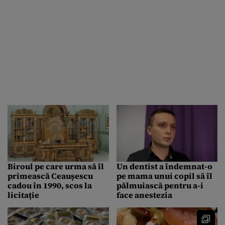
Biroul pe care urma să îl
Un dentist a îndemnat-o
primească Ceaușescu
pe mama unui copil să îl
cadou în 1990, scos la
pălmuiască pentru a-i
licitație
face anestezia