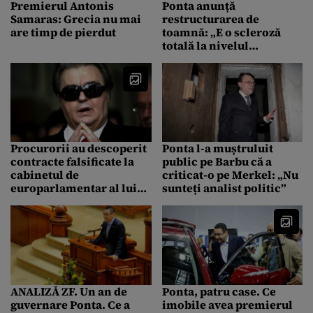
Premierul Antonis
Ponta anunță
Samaras: Grecia nu mai
restructurarea de
are timp de pierdut
toamnă: „E o scleroză
totală la nivelul
aparatului central”
Procurorii au descoperit
Ponta l-a muștruluit
contracte falsificate la
public pe Barbu că a
cabinetul de
criticat-o pe Merkel: „Nu
europarlamentar al lui
sunteți analist politic”
Vadim Tudor. Ce spune
fostul lider PRM
ANALIZĂ ZF. Un an de
Ponta, patru case. Ce
guvernare Ponta. Ce a
imobile avea premierul