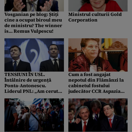
Vosganian pe blog: Știți
Ministrul culturii Gold
cine a ocupat biroul meu
Corporation
de ministru? The winner
is… Remus Vulpescu!
TENSIUNI ÎN USL.
Cum a fost angajat
Întâlnire de urgență
nepotul din Flămânzi la
Ponta-Antonescu.
cabinetul fostului
Liderul PNL: „Am cerut
judecător CCR Aspazia
Guvernului să-și asume
Cojocaru: „Vă rog să nu
răspunderea, Ponta a
mă mai deranjați!”
refuzat. Se va face
Comisia specială”