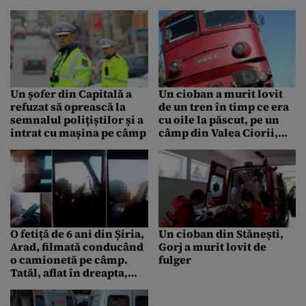
scape de AUTORITĂȚI
Hunedoara
Un șofer din Capitală a
Un cioban a murit lovit
refuzat să oprească la
de un tren în timp ce era
semnalul polițiștilor și a
cu oile la păscut, pe un
intrat cu mașina pe câmp
câmp din Valea Ciorii,
Ialomița
O fetiță de 6 ani din Șiria,
Un cioban din Stănești,
Arad, filmată conducând
Gorj a murit lovit de
o camionetă pe câmp.
fulger
Tatăl, aflat în dreapta,
transmitea LIVE pe
Facebook