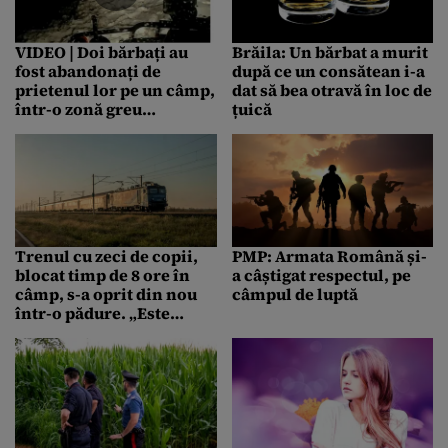
VIDEO | Doi bărbați au
Brăila: Un bărbat a murit
fost abandonați de
după ce un consătean i-a
prietenul lor pe un câmp,
dat să bea otravă în loc de
într-o zonă greu
țuică
accesibilă. Au fost salvați
de la îngheț de pompieri
Trenul cu zeci de copii,
PMP: Armata Română și-
blocat timp de 8 ore în
a câștigat respectul, pe
câmp, s-a oprit din nou
câmpul de luptă
într-o pădure. „Este
inuman. Le-au dat un
corn cu ciocolată și o
sticlă de apă”