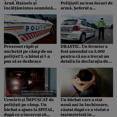
Arad. Hainele și
Polițiștii au tras focuri de
încălțămintea seamănă
armă. Șoferul a
cu cele ale lui Sebastian,
abandonat mașina și a
băiatul care a dispărut în
fugit
ianuarie
Proxenet răpit și
DRASTIC. Un fermier a
anchetat pe câmp de un
fost amendat cu 5.000
polițist! L-a bătut și l-a
pentru că nu a trecut un
pus să se dezbrace
detaliu în declarația de
deplasare
Urmărit și ÎMPUȘCAT de
Un bărbat care a stat
polițiști pe câmp. Un
nouă ani în închisoare,
bărbat a ajuns la SPITAL,
căutat după ce a violat o
după ce a încercat să
taximetristă în