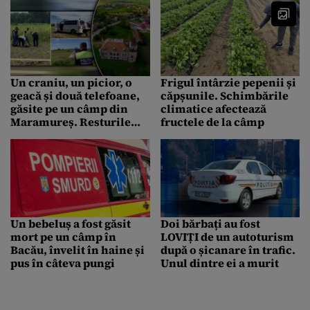
Un craniu, un picior, o
Frigul întârzie pepenii și
geacă și două telefoane,
căpșunile. Schimbările
găsite pe un câmp din
climatice afectează
Maramureș. Resturile
fructele de la câmp
dezmemembrate pot
aparține unui dispărut de
Crăciunul 2022
Un bebeluș a fost găsit
Doi bărbați au fost
mort pe un câmp în
LOVIȚI de un autoturism
Bacău, învelit în haine și
după o șicanare în trafic.
pus în câteva pungi
Unul dintre ei a murit