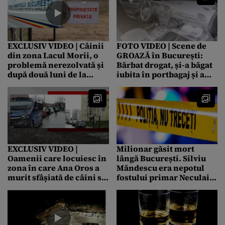
EXCLUSIV VIDEO | Câinii
FOTO VIDEO | Scene de
din zona Lacul Morii, o
GROAZĂ în București:
problemă nerezolvată și
Bărbat drogat, și-a băgat
după două luni de la
iubita în portbagaj și a
moartea Anei Oros. „Nu
dat foc mașinii. Femeia a
au luat câinii, seara se
fost salvată în ultimul
aud numai lătrături. Mi-e
moment
frică să merg pe câmp.
Este dezinteres total”
EXCLUSIV VIDEO |
Milionar găsit mort
Oamenii care locuiesc în
lângă București. Silviu
zona în care Ana Oros a
Măndescu era nepotul
murit sfâșiată de câini se
fostului primar Neculai
tem pentru viața lor.
Onțanu
„Avem copii și ne este
frică”