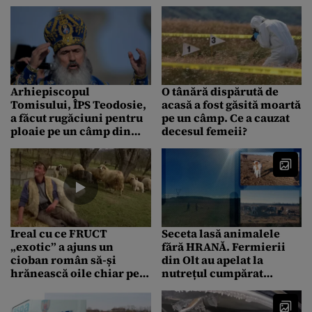
drumului timp de 5 ore.
Cum a fost posibil
Arhiepiscopul
O tânără dispărută de
Tomisului, ÎPS Teodosie,
acasă a fost găsită moartă
a făcut rugăciuni pentru
pe un câmp. Ce a cauzat
ploaie pe un câmp din
decesul femeii?
judeţul Constanţa
Ireal cu ce FRUCT
Seceta lasă animalele
„exotic” a ajuns un
fără HRANĂ. Fermierii
cioban român să-și
din Olt au apelat la
hrănească oile chiar pe
nutrețul cumpărat
câmp. Imaginile au
pentru iarnă
devenit virale pe internet