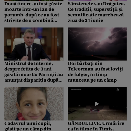
Două tinere au fost găsite
Sânzienele sau Drăgaica.
moarte într-un lan de
Ce tradiții, superstiții și
porumb, după ce au fost
semnificație marchează
strivite de o combină
ziua de 24 iunie
agricolă
Ministrul de Interne,
Doi bărbați din
despre fetița de 3 ani
Teleorman au fost loviți
găsită moartă: Părinții au
de fulger, în timp
anunțat dispariția după 4
munceau pe un câmp
ore. Decesul a survenit
înainte de apelul la 112
Cadavrul unui copil,
GÂNDUL LIVE. Urmărire
găsit pe un câmp din
ca în filme în Timiș.