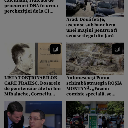
procurorii DNA în urma
percheziției de la CJ
Timiș
Arad: Două fetițe,
ascunse sub bancheta
unei mașini pentru a fi
scoase ilegal din țară
LISTA TORȚIONARILOR
Antonescu și Ponta
CARE TRĂIESC. Dosarele
schimbă strategia ROȘIA
de penitenciar ale lui Ion
MONTANĂ. „Facem
Mihalache, Corneliu
comisie specială, se
Coposu și Ion
retrage procedura de
Diaconescu duc la
urgență”
torționarul Vișinescu