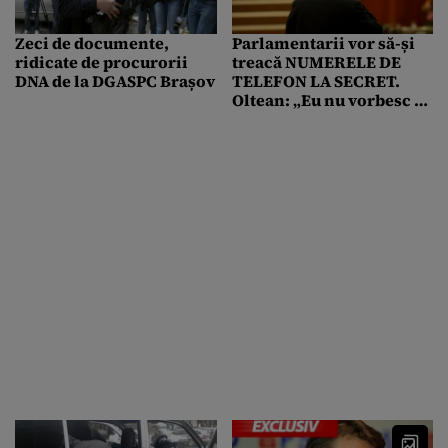
Zeci de documente,
Parlamentarii vor să-și
ridicate de procurorii
treacă NUMERELE DE
DNA de la DGASPC Brașov
TELEFON LA SECRET.
Oltean: „Eu nu vorbesc la
telefon lucruri care, în
opinia mea, sunt ilegale”