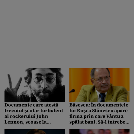
Documente care atestă
Băsescu: În documentele
trecutul școlar turbulent
lui Roșca Stănescu apare
al rockerului John
firma prin care Vântu a
Lennon, scoase la
spălat bani. Să-l întrebe
licitație
Antonescu câți bani a
primit de la SOV