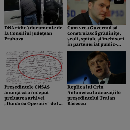
DNA ridică documente de
Cum vrea Guvernul să
la Consiliul Județean
construiască grădinițe,
Prahova
școli, spitale și închisori
în parteneriat public-
privat: „un partener
privat este, în toate
cazurile, un operator mai
eficient decât sectorul
public”
Președintele CNSAS
Replica lui Crin
anunță că a început
Antonescu la acuzațiile
preluarea arhivei
președintelui Traian
„Dunărea Operativ” de la
Băsescu
SIE: „În trei luni putem
avea toate documentele”