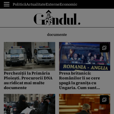
Politică
Actualitate
Externe
Economic
documente
Percheziții la Primăria
Presa britanică:
Ploiești. Procurorii DNA
Românilor li se cere
au ridicat mai multe
șpagă la granița cu
documente
Ungaria. Cum sunt
învățați imigranții să
falsifice documente
pentru a primi ajutoare
sociale în Anglia