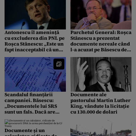
Antonescu îl amenință
Parchetul General: Roșca
cu excluderea din PNL pe
Stănescu a prezentat
Roșca Stănescu: „Este un
documente nereale când
fapt inacceptabil că un
l-a acuzat pe Băsescu de
senator a scos pe piață
spălare de bani
documente false”
Scandalul finanțării
Documente ale
campaniei. Băsescu:
pastorului Martin Luther
„Documentele lui SRS
King, vândute la licitație
sunt un fals. Dacă are
cu 130.000 de dolari
dreptate, mă duc cu
plăcere alături de
înaltpreasinucisul
Documente și un
Năstase”
calculator, ridicate de