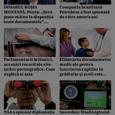
DOSARUL ROȘIA
Compania braziliană
MONTANĂ. Ponta: „Șova
Petrobras a fost spionată
pune mâine la dispoziție
de către americani
toate documentele”.
Șova: „Documentele nu
sunt la mine”. Ministrul
revine: „Le prezint joi”
Parlamentarii britanici,
Eliberarea documentelor
accesări record ale site-
medicale pentru
urilor pornografice. Cum
înscrierea copiilor la
explică ei asta
grădinițe și școli este
gratuită
NSA a spionat diplomația
Snowden: Washingtonul