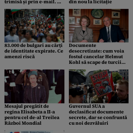
trimisă și prin e-mail. Ce
din nou la licitație
acte sunt necesare
83.000 de bulgari au cărți
Documente
de identitate expirate. Ce
desecretizate: cum voia
amenzi riscă
fostul cancelar Helmut
Kohl să scape de turcii
din Germania
Mesajul pregătit de
Guvernul SUA a
regina Elisabeta a II-a
declasificat documente
pentru cel de-al Treilea
secrete, dar se confruntă
Război Mondial
cu noi dezvăluiri