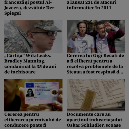
franceză și postul Al-
a lansat 231 de atacuri
Jazeera, dezvăluie Der
informatice în 2011
Spiegel
„Cârtița” WikiLeaks.
Cererea lui Gigi Becali de
Bradley Manning,
a fi eliberat pentru a
condamnat la 35 de ani
rezolva problemele de la
de închisoare
Steaua a fost respinsă de
instanță
Cererea pentru
Documente care au
eliberarea permisului de
aparținut industriașului
conducere poate fi
Oskar Schindler, scoase