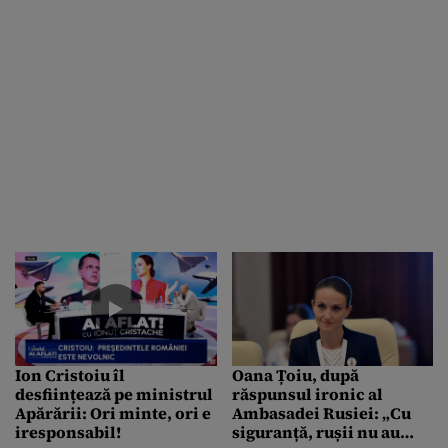
Ion Cristoiu îl
Oana Țoiu, după
desființează pe ministrul
răspunsul ironic al
Apărării: Ori minte, ori e
Ambasadei Rusiei: „Cu
iresponsabil!
siguranță, rușii nu au