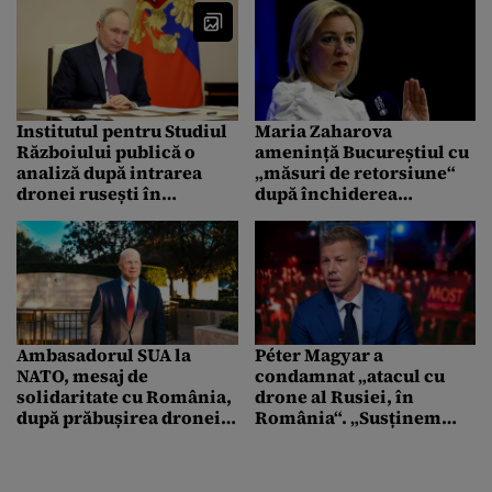
Institutul pentru Studiul
Maria Zaharova
Războiului publică o
amenință Bucureștiul cu
analiză după intrarea
„măsuri de retorsiune“
dronei rusești în
după închiderea
România. De ce se
Consulatului Rusiei de la
folosește Putin de astfel
Constanța
de incidente. Explicațiile
specialiștilor
Ambasadorul SUA la
Péter Magyar a
NATO, mesaj de
condamnat „atacul cu
solidaritate cu România,
drone al Rusiei, în
după prăbușirea dronei
România“. „Susținem
rusești. „Vom apăra
anchetarea completă a
fiecare centimetru din
acestui incident“
teritoriu”