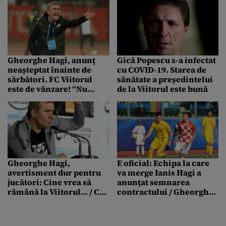
Gheorghe Hagi, anunț
Gică Popescu s-a infectat
neașteptat înainte de
cu COVID-19. Starea de
sărbători. FC Viitorul
sănătate a președintelui
este de vânzare! “Nu
de la Viitorul este bună
poate să devină mai
puternic cu mine
acționar”
Gheorghe Hagi,
E oficial: Echipa la care
avertisment dur pentru
va merge Ianis Hagi a
jucători: Cine vrea să
anunțat semnarea
rămână la Viitorul… / Ce
contractului / Gheorghe
îl nemulțumește pe
Hagi: Am refuzat o ofertă
„Rege”
de trei-patru ori mai
mare