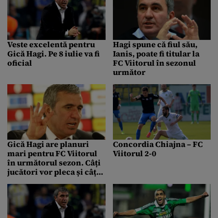
Veste excelentă pentru
Hagi spune că fiul său,
Gică Hagi. Pe 8 iulie va fi
Ianis, poate fi titular la
oficial
FC Viitorul în sezonul
următor
Gică Hagi are planuri
Concordia Chiajna – FC
mari pentru FC Viitorul
Viitorul 2-0
în următorul sezon. Câți
jucători vor pleca și câți
vor sosi în lot