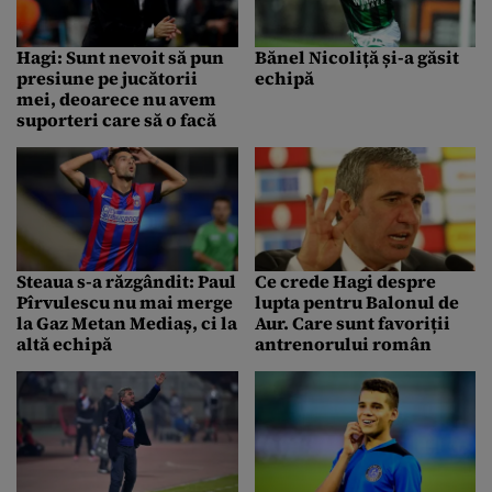
Hagi: Sunt nevoit să pun
Bănel Nicoliță și-a găsit
presiune pe jucătorii
echipă
mei, deoarece nu avem
suporteri care să o facă
Steaua s-a răzgândit: Paul
Ce crede Hagi despre
Pîrvulescu nu mai merge
lupta pentru Balonul de
la Gaz Metan Mediaș, ci la
Aur. Care sunt favoriții
altă echipă
antrenorului român