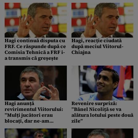
un sezon
Hagi continuă disputa cu
Hagi, reacție ciudată
FRF. Ce răspunde după ce
după meciul Viitorul-
Comisia Tehnică a FRF i-
Chiajna
a transmis că greșește
Hagi anunță
Revenire surpriză:
revirimentul Viitorului:
”Bănel Nicoliță se va
”Mulți jucători erau
alătura lotului peste două
blocați, dar ne-am
zile”
revenit”