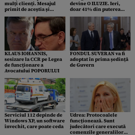
mulți clienți. Mesajul
devine O ILUZIE. Ieri,
primit de aceștia și
doar 41% din puterea
explicația companiei
instalată funcționa
KLAUS IOHANNIS,
FONDUL SUVERAN va fi
sesizare la CCR pe Legea
adoptat în prima ședință
de funcționare a
de Guvern
Avocatului POPORULUI
Serviciul 112 depinde de
Udrea: Protocoalele
Windows XP, un software
funcționează. Sunt
învechit, care poate ceda
judecători care execută
comenzile generalilor