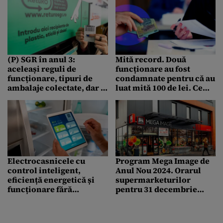
(P) SGR în anul 3:
Mită record. Două
aceleași reguli de
funcționare au fost
funcționare, tipuri de
condamnate pentru că au
ambalaje colectate, dar și
luat mită 100 de lei. Ce
un sistem mai accesibil
trebuiau să facă de banii
prin creșterea punctelor
primiți
de colectare
Electrocasnicele cu
Program Mega Image de
control inteligent,
Anul Nou 2024. Orarul
eficiență energetică și
supermarketurilor
funcționare fără
pentru 31 decembrie
compromisuri
2023, 1 și 2 ianuarie 2024