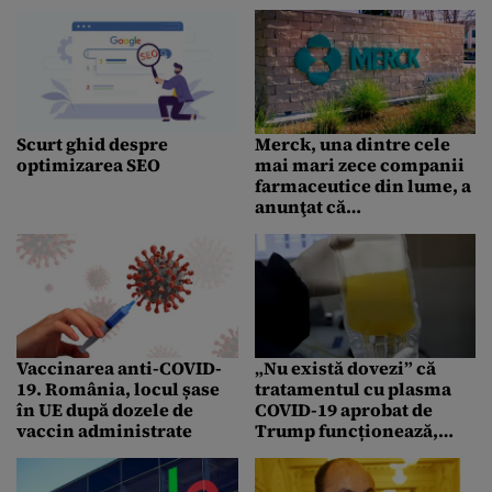
în priză, fără a-l folosi
Scurt ghid despre
Merck, una dintre cele
optimizarea SEO
mai mari zece companii
farmaceutice din lume, a
anunţat că
medicamentul său
funcţionează împotriva
noilor variante COVID
Vaccinarea anti-COVID-
„Nu există dovezi” că
19. România, locul șase
tratamentul cu plasma
în UE după dozele de
COVID-19 aprobat de
vaccin administrate
Trump funcționează,
potrivit OMS