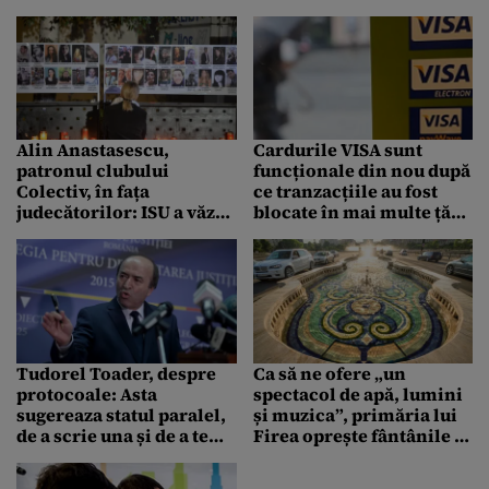
SRI
Alin Anastasescu,
Cardurile VISA sunt
patronul clubului
funcționale din nou după
Colectiv, în fața
ce tranzacțiile au fost
judecătorilor: ISU a văzut
blocate în mai multe țări
buretele de pe perete. A
europene
spus că e în ordine
Tudorel Toader, despre
Ca să ne ofere „un
protocoale: Asta
spectacol de apă, lumini
sugereaza statul paralel,
și muzica”, primăria lui
de a scrie una și de a te
Firea oprește fântânile în
ghida după alte reguli
zona Unirea toată vara