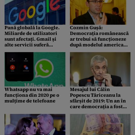
Pană globală la Google.
Cozmin Gușă:
Miliarde de utilizatori
Democrația românească
sunt afectați. Gmail și
ar trebui să funcționeze
alte servicii suferă
după modelul american,
întreruperi pe întreg
cu două mari blocuri
globul
politice. Altfel n-o să se
reformeze nimic! / Care
va fi soarta PSD
Whatsapp nu va mai
Mesajul lui Călin
funcționa din 2020 pe o
Popescu Tăriceanu la
mulțime de telefoane
sfârșit de 2019: Un an în
care democrația a fost
pusă la încercare și a
funcționat”