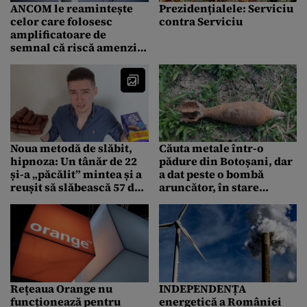
ANCOM le reamintește
Prezidențialele: Serviciu
celor care folosesc
contra Serviciu
amplificatoare de
semnal că riscă amenzi
mari dacă nu au acordul
operatorilor telecom
pentru a le utiliza
Noua metodă de slăbit,
Căuta metale într-o
hipnoza: Un tânăr de 22
pădure din Botoșani, dar
și-a „păcălit” mintea și a
a dat peste o bombă
reușit să slăbească 57 de
aruncător, în stare
kilograme / Cum
perfectă de funcționare
funcționează – FOTO
Rețeaua Orange nu
INDEPENDENȚA
funcționează pentru
energetică a României