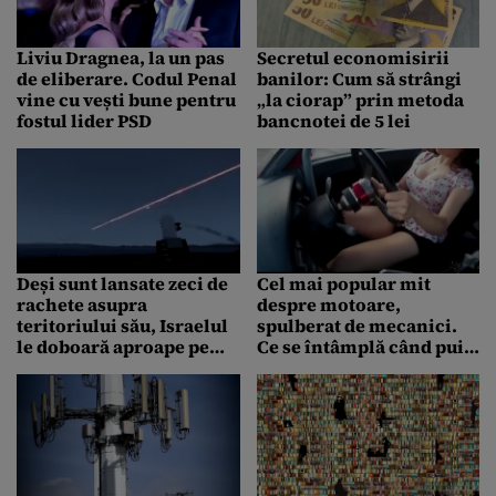
Liviu Dragnea, la un pas
Secretul economisirii
de eliberare. Codul Penal
banilor: Cum să strângi
vine cu vești bune pentru
„la ciorap” prin metoda
fostul lider PSD
bancnotei de 5 lei
Deși sunt lansate zeci de
Cel mai popular mit
rachete asupra
despre motoare,
teritoriului său, Israelul
spulberat de mecanici.
le doboară aproape pe
Ce se întâmplă când pui
toate. Cum funcționează
la încercare un BMW
o parte din sistemul
„cuminte” și unul pus „la
numit „Domul de Fier” |
muncă” – VIDEO
VIDEO