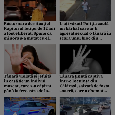
Răsturnare de situație!
L-ați văzut? Poliția caută
Răpitorul fetiței de 12 ani
un bărbat care ar fi
a fost eliberat: Spune că
agresat sexual o tânără în
minora s-a mutat cu el
scara unui bloc din
„de bună voie”
Sectorul 6
Tânără violată și jefuită
Tânără ținută captivă
în casă de un individ
într-o locuință din
mascat, care s-a cățărat
Călărași, salvată de fosta
până la fereastra de la
soacră, care a chemat
etajul 1, în Capitală
Poliția