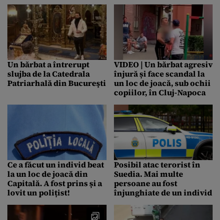
ieşire era cu ochii vineţi
Un bărbat a întrerupt
VIDEO | Un bărbat agresiv
slujba de la Catedrala
înjură și face scandal la
Patriarhală din Bucureşti
un loc de joacă, sub ochii
copiilor, în Cluj-Napoca
Ce a făcut un individ beat
Posibil atac terorist în
la un loc de joacă din
Suedia. Mai multe
Capitală. A fost prins și a
persoane au fost
lovit un polițist!
înjunghiate de un individ