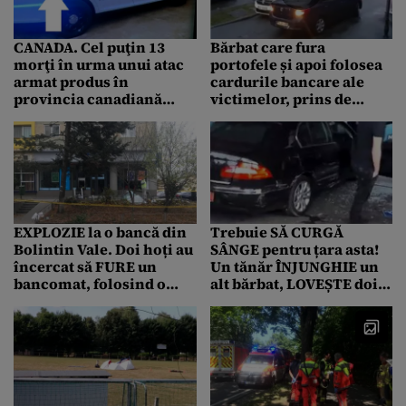
CANADA. Cel puţin 13
Bărbat care fura
morţi în urma unui atac
portofele și apoi folosea
armat produs în
cardurile bancare ale
provincia canadiană
victimelor, prins de
Nova Scoţia
polițiști
EXPLOZIE la o bancă din
Trebuie SĂ CURGĂ
Bolintin Vale. Doi hoți au
SÂNGE pentru țara asta!
încercat să FURE un
Un tănăr ÎNJUNGHIE un
bancomat, folosind o
alt bărbat, LOVEȘTE doi
butelie cu gaz
pietoni și intră cu
mașina ÎN MULȚIME la
Brăila. Mai mulți răniți
în STARE GRAVĂ