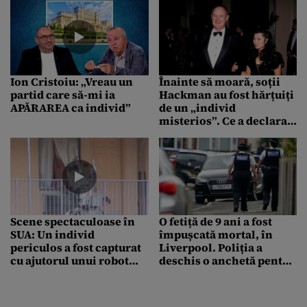
Ion Cristoiu: „Vreau un
Înainte să moară, soții
partid care să-mi ia
Hackman au fost hărțuiți
APĂRAREA ca individ”
de un „individ
misterios”. Ce a declarat
hairstylistul lui Betsy
Arakawa
Scene spectaculoase în
O fetiță de 9 ani a fost
SUA: Un individ
împușcată mortal, în
periculos a fost capturat
Liverpool. Poliția a
cu ajutorul unui robot
deschis o anchetă pentru
folosit la dezamorsarea
crimă
bombelor