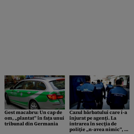
Gest macabru: Un cap de
Cazul bărbatului care i-a
om, „plantat” în fața unui
înjurat pe agenţi. La
tribunal din Germania
intrarea în secţia de
poliţie „n-avea nimic”, la