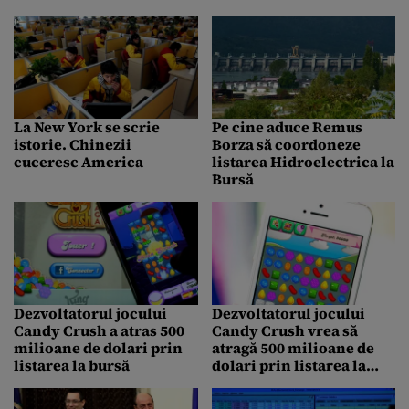
La New York se scrie
Pe cine aduce Remus
istorie. Chinezii
Borza să coordoneze
cuceresc America
listarea Hidroelectrica la
Bursă
Dezvoltatorul jocului
Dezvoltatorul jocului
Candy Crush a atras 500
Candy Crush vrea să
milioane de dolari prin
atragă 500 milioane de
listarea la bursă
dolari prin listarea la
bursa din New York