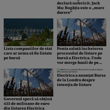
declară nefericit. Jack
Ma: Bogăția este o „mare
durere”
Lista companiilor de stat
Ponta salută încheierea
care ar urma să fie listate
procesului de listare pe
pe bursă
bursă a Electrica. Unde
vor merge banii de pe
bursă
Electrica a anunțat Bursa
de la Londra despre
intenția de listare
Guvernul speră să obțină
435 de milioane de euro
din listarea Electrica