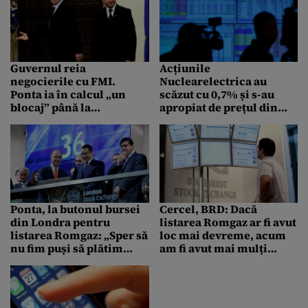
Guvernul reia
Acțiunile
negocierile cu FMI.
Nuclearelectrica au
Ponta ia în calcul „un
scăzut cu 0,7% și s-au
blocaj” până la
apropiat de prețul din
europarlamentare
oferta pentru listare
Ponta, la butonul bursei
Cercel, BRD: Dacă
din Londra pentru
listarea Romgaz ar fi avut
listarea Romgaz: „Sper să
loc mai devreme, acum
nu fim puși să plătim
am fi avut mai mulți
despăgubiri, deși sunt
zgârâie-nori
obișnuit”