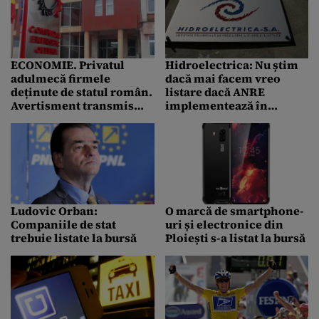
ECONOMIE. Privatul
Hidroelectrica: Nu știm
adulmecă firmele
dacă mai facem vreo
deținute de statul român.
listare dacă ANRE
Avertisment transmis
implementează în
Guvernului Orban!
continuare OUG 114
Ludovic Orban:
O marcă de smartphone-
Companiile de stat
uri și electronice din
trebuie listate la bursă
Ploiești s-a listat la bursă