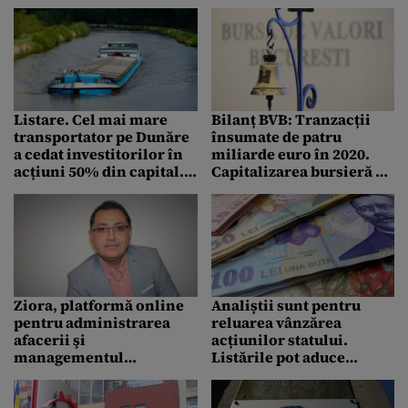
sau nu a coaliției
companiilor de stat?
Călin Meteș, Franklin
Templeton: „Noi, toți
românii, suntem
indirect acționari”
Listare. Cel mai mare
Bilanț BVB: Tranzacții
transportator pe Dunăre
însumate de patru
a cedat investitorilor în
miliarde euro în 2020.
acțiuni 50% din capital.
Capitalizarea bursieră se
Este prima ofertă publică
apropie de 40 miliarde
inițială din ultimii trei
lei
ani pe bursa de la
București
Ziora, platformă online
Analiștii sunt pentru
pentru administrarea
reluarea vânzărea
afacerii şi
acțiunilor statului.
managementul
Listările pot aduce
programărilor, se
venituri suplimentare la
listează pe SeedBlink
buget