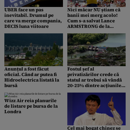
UBER face un pas
Nici măcar NU știam că
inevitabil. Drumul pe
banii mei merg acolo!
care va merge compania,
Cum s-a salvat Lance
DECIS luna viitoare
ARMSTRONG de la
FALIMENT, după ce a fost
deposedat de titluri
Anunțul a fost făcut
Fostul șef al
oficial. Când ar putea fi
privatizărilor crede că
Hidroelectrica listată la
statul ar trebui să vândă
bursă
20-25% dintre acțiunile
unei mari companii
energetice
Wizz Air reia planurile
de listare pe bursa de la
Londra
Cel mai bogat chinez se