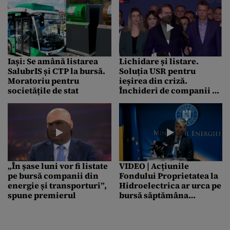
Iași: Se amână listarea
Lichidare și listare.
SalubrIS și CTP la bursă.
Soluția USR pentru
Moratoriu pentru
ieșirea din criză.
societățile de stat
Închideri de companii și
listarea la bursă a celor
profitabile: FRITZ: Putem
să câștigăm 50 de
miliarde de lei printr-un
astfel de demers
„În șase luni vor fi listate
VIDEO | Acțiunile
pe bursă companii din
Fondului Proprietatea la
energie și transporturi”,
Hidroelectrica ar urca pe
spune premierul
bursă săptămâna
viitoare. Câte miliarde de
euro poate obține
compania