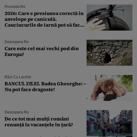
Promotor.ro
2026: Care e presiunea corectă în
anvelope pe caniculă.
Cauciucurile de iarnă pot să facă
explozie la peste 40°C?
Descopera.ro
Care este cel mai vechi pod din
Europa?
Râzi Cu Lacrimi
BANCUL ZILEI. Badea Gheorghe: –
Nu pot face dragoste!
Descopera.ro
De ce tot mai mulți români
renunță la vacanțele în țară?