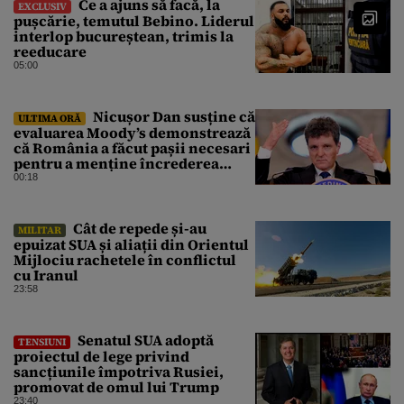
Ce a ajuns să facă, la
EXCLUSIV
pușcărie, temutul Bebino. Liderul
interlop bucureștean, trimis la
reeducare
05:00
Nicușor Dan susține că
ULTIMA ORĂ
evaluarea Moody’s demonstrează
că România a făcut pașii necesari
pentru a menține încrederea
investitorilor: „Totuși,
00:18
perspectiva rămâne rezervată”
Cât de repede și-au
MILITAR
epuizat SUA și aliații din Orientul
Mijlociu rachetele în conflictul
cu Iranul
23:58
Senatul SUA adoptă
TENSIUNI
proiectul de lege privind
sancțiunile împotriva Rusiei,
promovat de omul lui Trump
23:40