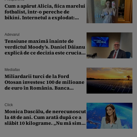
Cum a apărut Alicia, fiica marelui
fotbalist, într-o pereche de
bikini. Internetul a explodat:
„Zeiță superbă!”
Adevarul
Tensiune maximă înainte de
verdictul Moody’s. Daniel Dăianu
explică de ce decizia este crucială
pentru economia României
Mediafax
Miliardarii turci de la Ford
Otosan investesc 100 de milioane
de euro în România. Banca
Transilvania le acordă o
finanțare uriașă
Click
Monica Dascălu, de nerecunoscut
la 48 de ani. Cum arată după ce a
slăbit 10 kilograme. „Nu mă simt
bine în această perioadă”