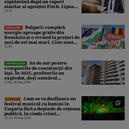
săptămână după un raport
similar al agenției Fitch. Lipsa
unui guvern cu puteri depline,
23:44
principala vulnerabilitate din
raport
Bulgarii cumpără
EXCLUSIV
energie aproape gratis din
România și o revând la prețuri de
zeci de ori mai mari. Cine sunt
noii „băieți deștepți” din energie
11:00
de la sud de Dunăre
An de aur pentru
IMOBILIARE
companiile de construcții din
Iași. În 2025, profiturile au
explodat, deși numărul
angajaților a scăzut
11:05, 05 Aug 2026
Cum se va desfășura un
ENERGIE
festival muzical cu lumini în
Ungaria fără a depinde de rețeaua
publică, în ciuda crizei
energetice
21:13, 04 Aug 2026