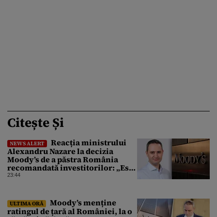
Citește Și
Reacția ministrului
NEWS ALERT
Alexandru Nazare la decizia
Moody’s de a păstra România
recomandată investitorilor: „Este
un răgaz, dar în niciun caz un
23:44
motiv de relaxare”
Moody’s menține
ULTIMA ORĂ
ratingul de țară al României, la o