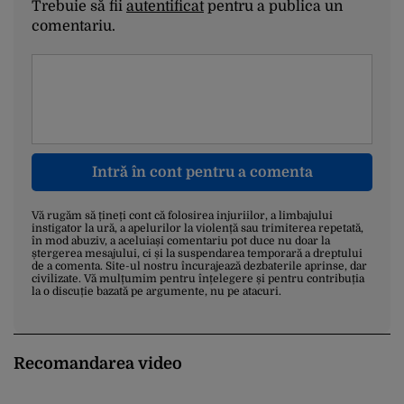
Trebuie să fii
autentificat
pentru a publica un
comentariu.
Intră în cont pentru a comenta
Vă rugăm să țineți cont că folosirea injuriilor, a limbajului
instigator la ură, a apelurilor la violență sau trimiterea repetată,
în mod abuziv, a aceluiași comentariu pot duce nu doar la
ștergerea mesajului, ci și la suspendarea temporară a dreptului
de a comenta. Site-ul nostru încurajează dezbaterile aprinse, dar
civilizate. Vă mulțumim pentru înțelegere și pentru contribuția
la o discuție bazată pe argumente, nu pe atacuri.
Recomandarea video