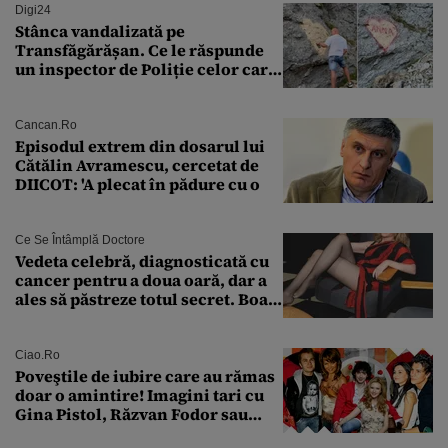
Digi24
Stânca vandalizată pe
Transfăgărășan. Ce le răspunde
un inspector de Poliție celor care
întreabă: „Dar ce a făcut?”
Cancan.ro
Episodul extrem din dosarul lui
Cătălin Avramescu, cercetat de
DIICOT: 'A plecat în pădure cu o
Ce Se Întâmplă Doctore
Vedeta celebră, diagnosticată cu
cancer pentru a doua oară, dar a
ales să păstreze totul secret. Boala
a fost descoperită la un control de
rutină
Ciao.ro
Poveştile de iubire care au rămas
doar o amintire! Imagini tari cu
Gina Pistol, Răzvan Fodor sau
Andra Măruţă şi foştii parteneri