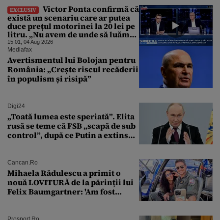
Victor Ponta confirmă că
EXCLUSIV
există un scenariu care ar putea
duce prețul motorinei la 20 lei pe
litru. „Nu avem de unde să luăm
petrol”
15:01, 04 Aug 2026
Mediafax
Avertismentul lui Bolojan pentru
România: „Crește riscul recăderii
în populism și risipă”
Digi24
„Toată lumea este speriată”. Elita
rusă se teme că FSB „scapă de sub
control”, după ce Putin a extins
puterea serviciului
Cancan.ro
Mihaela Rădulescu a primit o
nouă LOVITURĂ de la părinții lui
Felix Baumgartner: 'Am fost
ȘTEARSĂ complet din
Prosport.ro