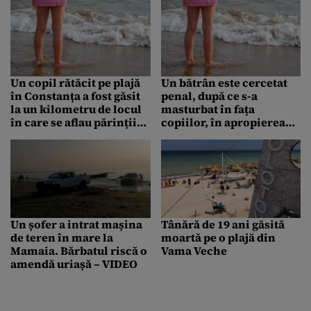
Un copil rătăcit pe plajă
Un bătrân este cercetat
în Constanța a fost găsit
penal, după ce s-a
la un kilometru de locul
masturbat în fața
în care se aflau părinții
copiilor, în apropierea
lui
plajei din Constanța:
„Urmărea când mai trece
cineva și se ducea să își
arate…”
Un șofer a intrat mașina
Tânără de 19 ani găsită
de teren în mare la
moartă pe o plajă din
Mamaia. Bărbatul riscă o
Vama Veche
amendă uriașă – VIDEO