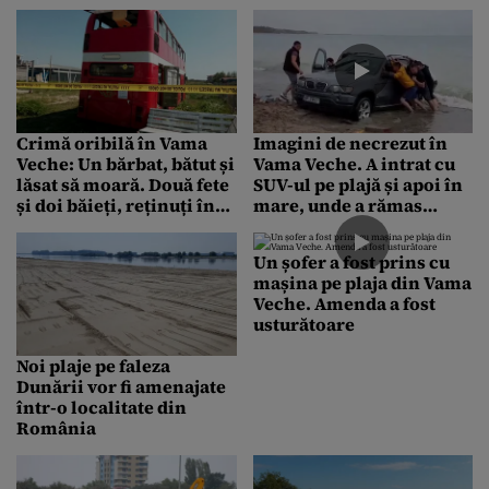
regulile pentru primul
Barcelona, printre
bronz de vară
destinațiile pe care
turiștii le preferă în luna
noiembrie
Crimă oribilă în Vama
Imagini de necrezut în
Veche: Un bărbat, bătut și
Vama Veche. A intrat cu
lăsat să moară. Două fete
SUV-ul pe plajă și apoi în
și doi băieți, reținuți în
mare, unde a rămas
cazul acestei crime
blocat
Un șofer a fost prins cu
mașina pe plaja din Vama
Veche. Amenda a fost
usturătoare
Noi plaje pe faleza
Dunării vor fi amenajate
într-o localitate din
România