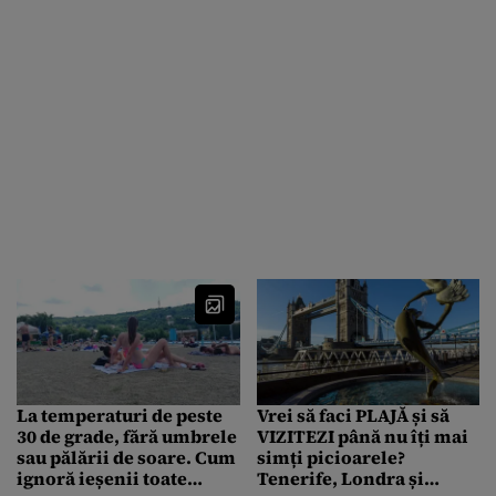
La temperaturi de peste
Vrei să faci PLAJĂ și să
30 de grade, fără umbrele
VIZITEZI până nu îți mai
sau pălării de soare. Cum
simți picioarele?
ignoră ieșenii toate
Tenerife, Londra și