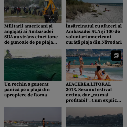
Militarii americani și
Însărcinatul cu afaceri al
angajați ai Ambasadei
Ambasadei SUA și 100 de
SUA au strâns cinci tone
voluntari americani
de gunoaie de pe plaja
curăță plaja din Năvodari
Năvodari
Un rechin a generat
AFACEREA LITORAL
panică pe o plajă din
2013. Sezonul estival
apropiere de Roma
extins, dar „nu mai
profitabil”. Cum explică
hotelierii „exodul de
weekend” al turiștilor
spre litoral