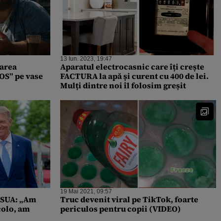
13 Iun. 2023, 19:47
area
Aparatul electrocasnic care îți crește
OS” pe vase
FACTURA la apă și curent cu 400 de lei.
Mulți dintre noi îl folosim greșit
19 Mai 2021, 09:57
n SUA: „Am
Truc devenit viral pe TikTok, foarte
colo, am
periculos pentru copii (VIDEO)