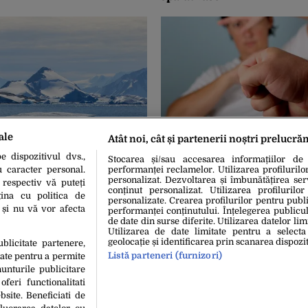
ale
Atât noi, cât și partenerii noștri prelucră
5
08 Mart. 2019, 21:08
UR LOC DIN LUME. 14
ROMÂNUL din Italia care și-
 dispozitivul dvs.,
Stocarea și/sau accesarea informațiilor de
ilometri pătrați „cruțați”
pentru că NU SPĂLASE VASE
u caracter personal.
performanței reclamelor. Utilizarea profilurilo
us. Viața în paradisul
condamnat. Ce PEDEAPSĂ a
personalizat. Dezvoltarea și îmbunătățirea serv
 respectiv vă puteți
conținut personalizat. Utilizarea profilurilor
ina cu politica de
personalizate. Crearea profilurilor pentru publ
i și nu vă vor afecta
performanței conținutului. Înțelegerea publiculu
de date din surse diferite. Utilizarea datelor lim
Utilizarea de date limitate pentru a selecta
geolocație și identificarea prin scanarea dispozit
ublicitate partenere,
Listă parteneri (furnizori)
date pentru a permite
unturile publicitare
oferi functionalitati
bsite. Beneficiati de