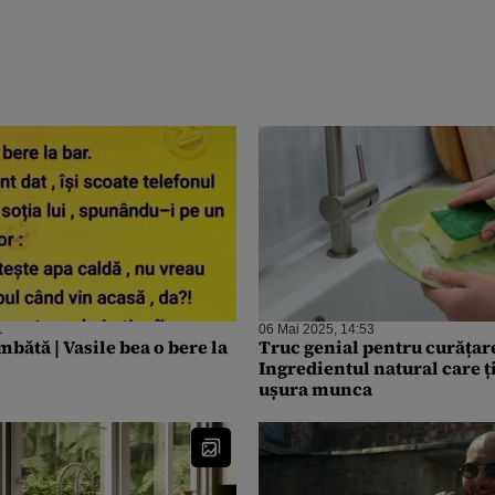
1
06 Mai 2025, 14:53
bătă | Vasile bea o bere la
Truc genial pentru curățare
Ingredientul natural care ț
ușura munca