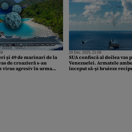
59
20 Dec. 2025, 21:09
ri și 49 de marinari de la
SUA confiscă al doilea vas p
vas de croazieră s-au
Venezuelei. Armatele ambel
n virus agresiv în urma
început să-și bruieze recip
e o săptămână în Caraibe
semnalele GPS în Caraibe