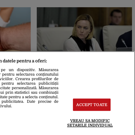
m datele pentru a oferi:
07 Feb. 2019, 10:13
a ucis soția
Aranjamentele TEMPORARE, soluția
 pe un dispozitiv. Măsurarea
LE a fost
pentru migranți. Carmen Dan, despre
r pentru selectarea conținutului
 primit
CRIZA vaselor din Marea Mediterană
iciilor. Crearea profilurilor de
 pentru selectarea publicității
icitate personalizată. Măsurarea
i prin statistici sau combinații
itate pentru a selecta conținutul.
 publicitatea. Date precise de
ACCEPT TOATE
ivului.
VREAU SA MODIFIC
SETARILE INDIVIDUAL