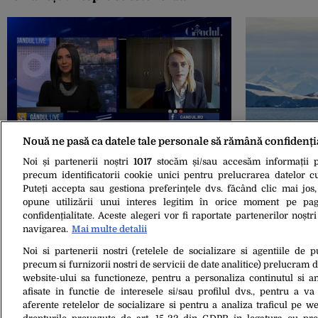
Nouă ne pasă ca datele tale personale să rămână confidenți
15 Feb. 2021, 12:31
08 Mai 2020, 11:1
GÂNDUL LIVE. Beatrice Mahler, despre
CEL MAI SIG
Noi și partenerii noștri
1017
stocăm și/sau accesăm informații pe
vaccinul anti-COVID: „O reacție care ar
milioane de k
precum identificatorii cookie unici pentru prelucrarea datelor c
pune viața în pericol apare în primele
de coronavir
Puteți accepta sau gestiona preferințele dvs. făcând clic mai jos,
15 minute. Toate celelalte reacții apar
Antarctica
opune utilizării unui interes legitim în orice moment pe pag
în timp, dar pot fi manageriate”
confidențialitate. Aceste alegeri vor fi raportate partenerilor noștr
navigarea.
Mai multe detalii
Noi si partenerii nostri (retelele de socializare si agentiile de p
precum si furnizorii nostri de servicii de date analitice) prelucram 
website-ului sa functioneze, pentru a personaliza continutul si an
afisate in functie de interesele si/sau profilul dvs., pentru a va 
aferente retelelor de socializare si pentru a analiza traficul pe we