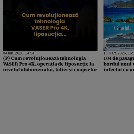
04 Iun. 2026, 14:54
15 Mart. 2026, 16:
(P) Cum revoluționează tehnologia
104 de pasage
VASER Pro 4K, operația de liposucție la
bordul unui 
nivelul abdomenului, taliei și coapselor
infectat cu u
unui voiaj d