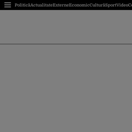
Politică
Actualitate
Externe
Economic
Cultură
Sport
Video
C