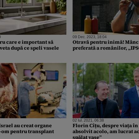
0
09 Dec. 2023, 18:04
ru care e important să
Otravă pentru inimă! Mânc
eta după ce speli vasele
preferată a românilor, „IPS
02 Iul. 2021, 06:38
Israel au creat organe
Florin Cîțu, despre viața î
-om pentru transplant
absolvit acolo, am lucrat a
spălat vase”