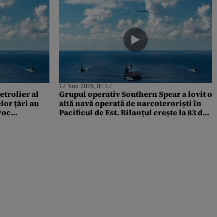
17 Nov. 2025, 01:17
etrolier al
Grupul operativ Southern Spear a lovit o
or țări au
altă navă operată de narcoteroriști în
roc
Pacificul de Est. Bilanțul crește la 83 de
presupuși traficanți uciși