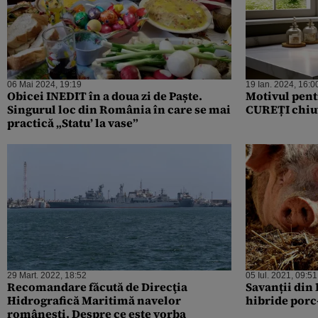
06 Mai 2024, 19:19
19 Ian. 2024, 16:0
Obicei INEDIT în a doua zi de Paște.
Motivul pent
Singurul loc din România în care se mai
CUREȚI chiuv
practică „Statu’ la vase”
29 Mart. 2022, 18:52
05 Iul. 2021, 09:51
Recomandare făcută de Direcţia
Savanții din 
Hidrografică Maritimă navelor
hibride porc
românești. Despre ce este vorba