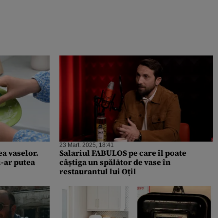
23 Mart. 2025, 18:41
a vaselor.
Salariul FABULOS pe care îl poate
i-ar putea
câștiga un spălător de vase în
restaurantul lui Oțil