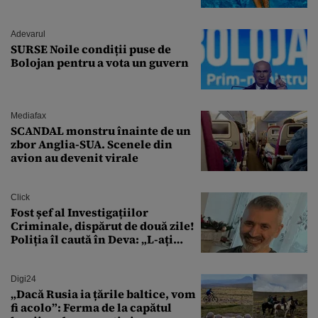
Adevarul
SURSE Noile condiții puse de
Bolojan pentru a vota un guvern
Mediafax
SCANDAL monstru înainte de un
zbor Anglia-SUA. Scenele din
avion au devenit virale
Click
Fost șef al Investigațiilor
Criminale, dispărut de două zile!
Poliția îl caută în Deva: „L-ați
văzut?”
Digi24
„Dacă Rusia ia țările baltice, vom
fi acolo”: Ferma de la capătul