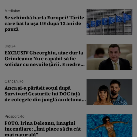
Mediafax
Se schimbă harta Europei? Țările
care bat la ușa UE după 13 ani de
pauză
Digi24
EXCLUSIV Gheorghiu, atac dur la
Grindeanu: Nu e capabil să fie
solidar cu nevoile țării. E nedrept
ca PSD să primească guvernarea
Cancan.ro
Anca și-a părăsit soțul după
Survivor! Gesturile lui DOC față
de colegele din junglă au detonat
relația de acasă!
Prosport.ro
FOTO. Irina Deleanu, imagini
incendiare: „Îmi place să fiu cât
mai naturală”