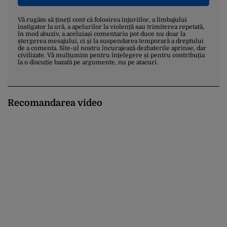
Vă rugăm să țineți cont că folosirea injuriilor, a limbajului
instigator la ură, a apelurilor la violență sau trimiterea repetată,
în mod abuziv, a aceluiași comentariu pot duce nu doar la
ștergerea mesajului, ci și la suspendarea temporară a dreptului
de a comenta. Site-ul nostru încurajează dezbaterile aprinse, dar
civilizate. Vă mulțumim pentru înțelegere și pentru contribuția
la o discuție bazată pe argumente, nu pe atacuri.
Recomandarea video