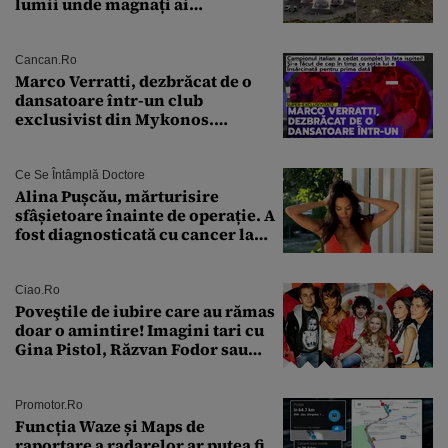
lumii unde magnați ai
tehnologiei vor să
supraviețuiască apocalipsei
Cancan.ro
Marco Verratti, dezbrăcat de o
dansatoare într-un club
exclusivist din Mykonos.
Campionul italian a cedat
complet în fața ispitei!
Ce Se Întâmplă Doctore
Alina Pușcău, mărturisire
sfâșietoare înainte de operație. A
fost diagnosticată cu cancer la
sân în metastază: „Este singurul
tratament care o să mă ajute să
îmi salvez viața”
Ciao.ro
Poveştile de iubire care au rămas
doar o amintire! Imagini tari cu
Gina Pistol, Răzvan Fodor sau
Andra Măruţă şi foştii parteneri
Promotor.ro
Funcția Waze și Maps de
raportare a radarelor ar putea fi