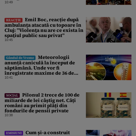
tensiunile în Orientul Mijlociu
10:49
Emil Boc, reacție după
REACȚIE
ambulanța atacată cu topoare în
Cluj: ”Violenţa nu are ce exista în
spaţiul public sau privat”
10:45
Meteorologii
Gândul de Vreme
anunță caniculă la început de
săptămână. Unde vor fi
înregistrate maxime de 36 de
grade. ANM, informații de ultimă
10:41
oră pentru Gândul
Pilonul 2 trece de 100 de
SOCIAL
miliarde de lei câștig net. Câți
români au primit plăți din
fondurile de pensii private
10:38
Cum și-a construit
EMISIUNI