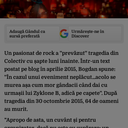
Adaugă Gândul ca
Urmărește-ne în
sursă preferată
Discover
Un pasionat de rock a ''prevăzut'' tragedia din
Colectiv cu șapte luni înainte. Într-un text
postat pe blog în aprilie 2015, Bogdan spune:
''În cazul unui eveniment neplăcut...acolo se
murea așa cum mor gândacii când dai cu
urmașii lui Zyklone B, adică pe capete''. După
tragedia din 30 octombrie 2015, 64 de oameni
au murit.
”Apropo de asta, un cuvânt și pentru
organizator, dacă nu este cu supărare: un