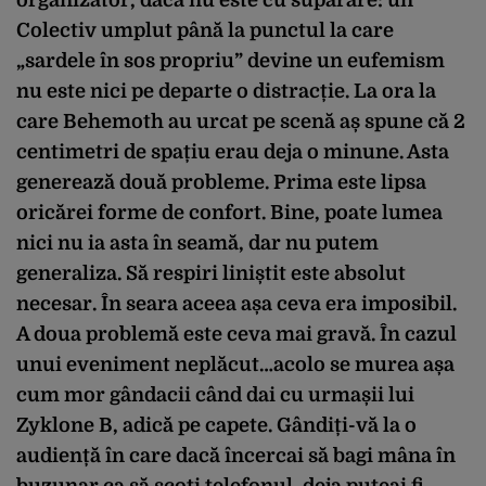
Colectiv umplut până la punctul la care
„sardele în sos propriu” devine un eufemism
nu este nici pe departe o distracție. La ora la
care Behemoth au urcat pe scenă aș spune că 2
centimetri de spațiu erau deja o minune. Asta
generează două probleme. Prima este lipsa
oricărei forme de confort. Bine, poate lumea
nici nu ia asta în seamă, dar nu putem
generaliza. Să respiri liniștit este absolut
necesar. În seara aceea așa ceva era imposibil.
A doua problemă este ceva mai gravă. În cazul
unui eveniment neplăcut…acolo se murea așa
cum mor gândacii când dai cu urmașii lui
Zyklone B, adică pe capete. Gândiți-vă la o
audiență în care dacă încercai să bagi mâna în
buzunar ca să scoți telefonul, deja puteai fi