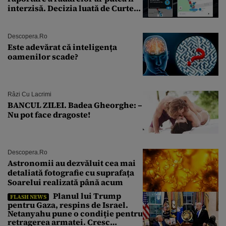
interzisă. Decizia luată de Curtea
de Justiție a UE
Descopera.ro
Este adevărat că inteligența
oamenilor scade?
Râzi Cu Lacrimi
BANCUL ZILEI. Badea Gheorghe: –
Nu pot face dragoste!
Descopera.ro
Astronomii au dezvăluit cea mai
detaliată fotografie cu suprafața
Soarelui realizată până acum
Planul lui Trump
FLASH NEWS
pentru Gaza, respins de Israel.
Netanyahu pune o condiție pentru
retragerea armatei. Cresc