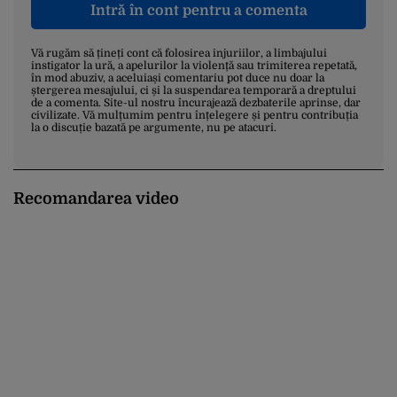
Intră în cont pentru a comenta
Vă rugăm să țineți cont că folosirea injuriilor, a limbajului
instigator la ură, a apelurilor la violență sau trimiterea repetată,
în mod abuziv, a aceluiași comentariu pot duce nu doar la
ștergerea mesajului, ci și la suspendarea temporară a dreptului
de a comenta. Site-ul nostru încurajează dezbaterile aprinse, dar
civilizate. Vă mulțumim pentru înțelegere și pentru contribuția
la o discuție bazată pe argumente, nu pe atacuri.
Recomandarea video