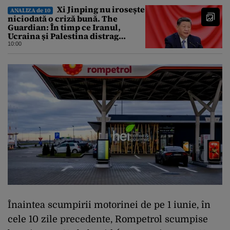
Xi Jinping nu irosește
ANALIZA de 10
niciodată o criză bună. The
Guardian: În timp ce Iranul,
Ucraina și Palestina distrag
atenția lumii, el strânge șurubul”
10:00
Înaintea scumpirii motorinei de pe 1 iunie, în
cele 10 zile precedente, Rompetrol scumpise