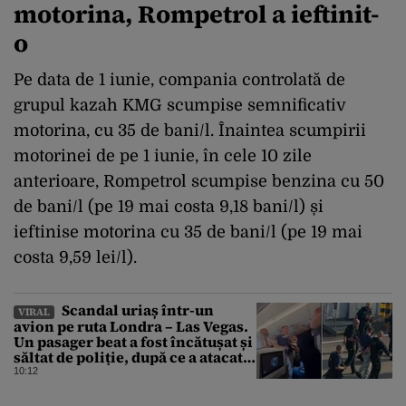
motorina, Rompetrol a ieftinit-
o
Pe data de 1 iunie, compania controlată de
grupul kazah KMG scumpise semnificativ
motorina, cu 35 de bani/l. Înaintea scumpirii
motorinei de pe 1 iunie, în cele 10 zile
anterioare, Rompetrol scumpise benzina cu 50
de bani/l (pe 19 mai costa 9,18 bani/l) și
ieftinise motorina cu 35 de bani/l (pe 19 mai
costa 9,59 lei/l).
Scandal uriaș într-un
VIRAL
avion pe ruta Londra – Las Vegas.
Un pasager beat a fost încătușat și
săltat de poliție, după ce a atacat o
stewardesă
10:12