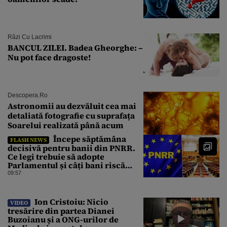
Râzi Cu Lacrimi
BANCUL ZILEI. Badea Gheorghe: –
Nu pot face dragoste!
Descopera.ro
Astronomii au dezvăluit cea mai
detaliată fotografie cu suprafața
Soarelui realizată până acum
Începe săptămâna
FLASH NEWS
decisivă pentru banii din PNRR.
Ce legi trebuie să adopte
Parlamentul și câți bani riscă
România să piardă
09:57
Ion Cristoiu: Nicio
VIDEO
tresărire din partea Dianei
Buzoianu și a ONG-urilor de