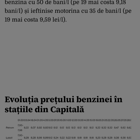
benzina cu 50 de bani/l (pe 19 mai costa 9,18
bani/l) și ieftinise motorina cu 35 de bani/l (pe
19 mai costa 9,59 lei/l).
Evoluția prețului benzinei în
stațiile din Capitală