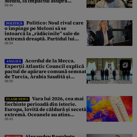
Mediu, la impactul asupra
Mediului al Operațiunii de pe
09:44
Dunăre
Politico: Noul rival care
POLITICĂ
o împinge pe Meloni să se
întoarcă la „rădăcinile” sale de
extremă dreaptă. Partidul lui
Vannacci a trecut de 7% în
09:34
sondaje
Acordul de la Mecca.
ANALIZĂ
Experții Atlantic Council explică
pactul de apărare comună semnat
de Turcia, Arabia Saudită și
Pakistan
08:59
Vara lui 2026, cea mai
FLASH NEWS
fierbinte perioadă din istorie.
Europa, lovită de căldură și secetă
extremă. Oceanele au atins
temperaturi record
08:43
Alexandru Rogobete
REACȚIE