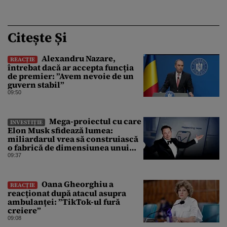
Citește Și
Alexandru Nazare,
REACȚIE
întrebat dacă ar accepta funcția
de premier: ”Avem nevoie de un
guvern stabil”
09:50
Mega-proiectul cu care
INVESTIȚIE
Elon Musk sfidează lumea:
miliardarul vrea să construiască
o fabrică de dimensiunea unui
oraș
09:37
Oana Gheorghiu a
REACȚIE
reacționat după atacul asupra
ambulanței: ”TikTok-ul fură
creiere”
09:08