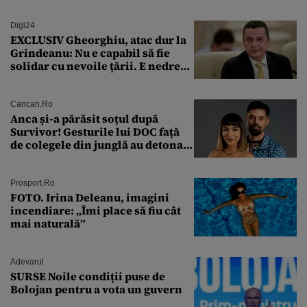
Digi24
EXCLUSIV Gheorghiu, atac dur la
Grindeanu: Nu e capabil să fie
solidar cu nevoile țării. E nedrept
ca PSD să primească guvernarea
Cancan.ro
Anca și-a părăsit soțul după
Survivor! Gesturile lui DOC față
de colegele din junglă au detonat
relația de acasă!
Prosport.ro
FOTO. Irina Deleanu, imagini
incendiare: „Îmi place să fiu cât
mai naturală”
Adevarul
SURSE Noile condiții puse de
Bolojan pentru a vota un guvern