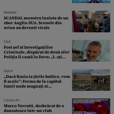
Mediafax
SCANDAL monstru înainte de un
zbor Anglia-SUA. Scenele din
avion au devenit virale
Click
Fost șef al Investigațiilor
Criminale, dispărut de două zile!
Poliția îl caută în Deva: „L-ați
văzut?”
Digi24
„Dacă Rusia ia țările baltice, vom
fi acolo”: Ferma de la capătul
lumii unde magnați ai
tehnologiei vor să
supraviețuiască apocalipsei
Cancan.ro
Marco Verratti, dezbrăcat de o
dansatoare într-un club