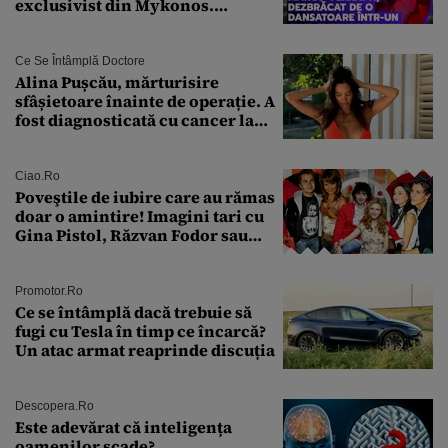
exclusivist din Mykonos.
Campionul italian a cedat
complet în fața ispitei!
Ce Se Întâmplă Doctore
Alina Pușcău, mărturisire
sfâșietoare înainte de operație. A
fost diagnosticată cu cancer la
sân în metastază: „Este singurul
tratament care o să mă ajute să
îmi salvez viața”
Ciao.ro
Poveştile de iubire care au rămas
doar o amintire! Imagini tari cu
Gina Pistol, Răzvan Fodor sau
Andra Măruţă şi foştii parteneri
Promotor.ro
Ce se întâmplă dacă trebuie să
fugi cu Tesla în timp ce încarcă?
Un atac armat reaprinde discuția
Descopera.ro
Este adevărat că inteligența
oamenilor scade?