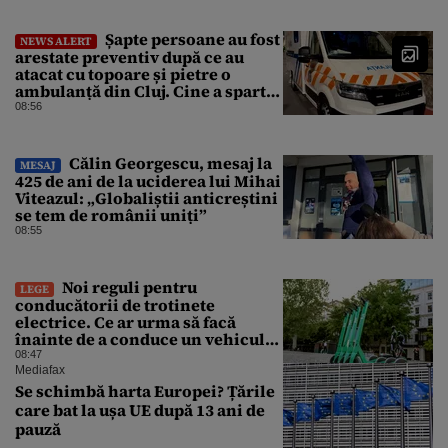
Șapte persoane au fost
NEWS ALERT
arestate preventiv după ce au
atacat cu topoare și pietre o
ambulanță din Cluj. Cine a spart
parbrizul și l-a rănit pe șofer
08:56
Călin Georgescu, mesaj la
MESAJ
425 de ani de la uciderea lui Mihai
Viteazul: „Globaliștii anticreștini
se tem de românii uniți”
08:55
Noi reguli pentru
LEGE
conducătorii de trotinete
electrice. Ce ar urma să facă
înainte de a conduce un vehicul
pe drumurile publice
08:47
Mediafax
Se schimbă harta Europei? Țările
care bat la ușa UE după 13 ani de
pauză