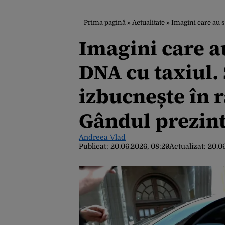
Prima pagină
»
Actualitate
»
Imagini care au scăpat p
Imagini care au
DNA cu taxiul.
izbucnește în 
Gândul prezintă
Andreea Vlad
Publicat:
20.06.2026, 08:29
Actualizat:
20.0