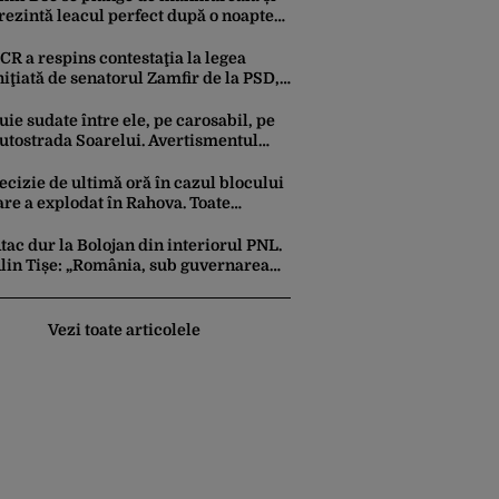
rezintă leacul perfect după o noapte
a UNTOLD
CR a respins contestaţia la legea
niţiată de senatorul Zamfir de la PSD,
are permite reluarea construcţiei
idrocentralelor din zonele protejate
uie sudate între ele, pe carosabil, pe
utostrada Soarelui. Avertismentul
ransmis de Compania de Drumuri
entru cei care tranzitează A2
ecizie de ultimă oră în cazul blocului
are a explodat în Rahova. Toate
partamentele din zonă vor avea
enzori seismici
tac dur la Bolojan din interiorul PNL.
lin Tișe: „România, sub guvernarea
NL, nu mai este o țară pentru
nvestitori”
Vezi toate articolele