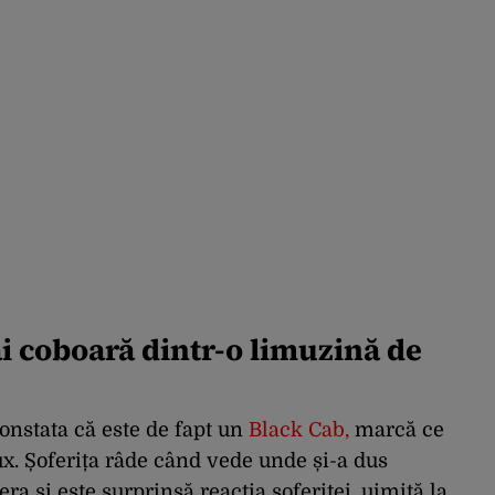
ai coboară dintr-o limuzină de
constata că este de fapt un
Black Cab
,
marcă ce
lux. Șoferița râde când vede unde și-a dus
ra și este surprinsă reacția șoferiței, uimită la