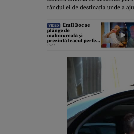
rândul ei de destinația unde a aju
Emil Boc se
VIDEO
plânge de
mahmureală și
prezintă leacul perfect
după o noapte la
15:37
UNTOLD