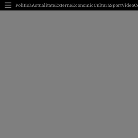
Politică
Actualitate
Externe
Economic
Cultură
Sport
Video
C