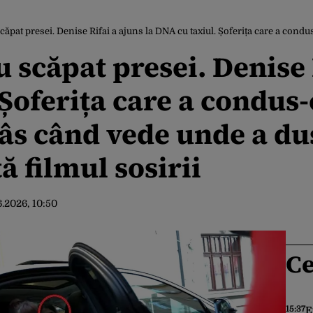
resei. Denise Rifai a ajuns la DNA cu taxiul. Șoferița care a condus-o pe vedetă izbucnește în râs câ
 scăpat presei. Denise 
 Șoferița care a condus-
râs când vede unde a d
 filmul sosirii
6.2026, 10:50
Ce
15:37
E