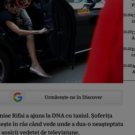
p
l
15:36
C
i
c
h
15:27
C
A
t
p
15:21
D
c
a
s
15:20
A
A
P
i
Urmărește-ne în Discover
ise Rifai a ajuns la DNA cu taxiul. Șoferița
ește în râs când vede unde a dus-o neașteptata
sosirii vedetei de televiziune.