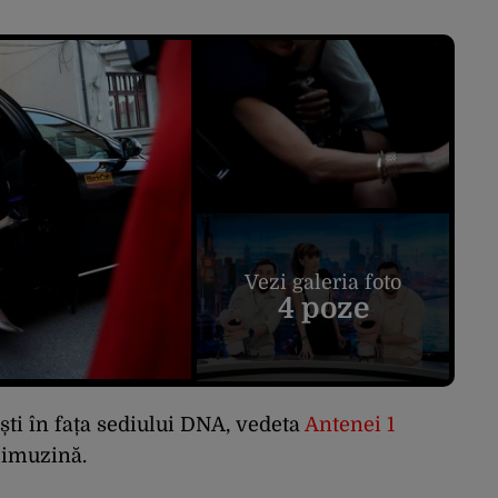
Vezi galeria foto
4 poze
ști în fața sediului DNA, vedeta
Antenei 1
limuzină.