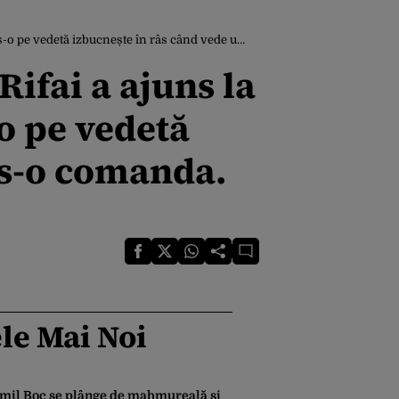
nd vede unde a dus-o comanda. Gândul prezintă filmul sosirii
Rifai a ajuns la
o pe vedetă
us-o comanda.
le Mai Noi
mil Boc se plânge de mahmureală și