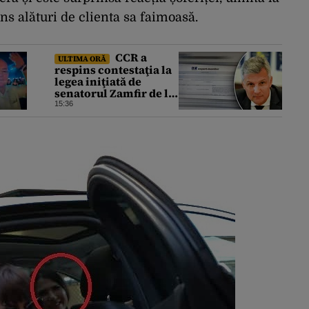
ns alături de clienta sa faimoasă.
CCR a
ULTIMA ORĂ
respins contestaţia la
legea iniţiată de
senatorul Zamfir de la
PSD, care permite
15:36
reluarea construcţiei
hidrocentralelor din
zonele protejate