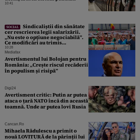
10:41
Sindicaliștii din sănătate
SOCIAL
cer rescrierea legii salarizării.
„Nu este o opțiune negociabilă”.
Ce modificări au trimis
Guvernului Bolojan
10:28
Mediafax
Avertismentul lui Bolojan pentru
România: „Crește riscul recăderii
în populism și risipă”
Digi24
Avertisment critic: Putin ar putea
ataca o țară NATO încă din această
toamnă. Unde ar putea lovi Rusia
Cancan.ro
Mihaela Rădulescu a primit o
nouă LOVITURĂ de la părinții lui