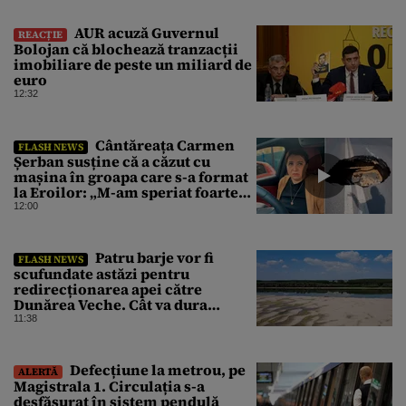
AUR acuză Guvernul
REACȚIE
Bolojan că blochează tranzacții
imobiliare de peste un miliard de
euro
12:32
Cântăreața Carmen
FLASH NEWS
Șerban susține că a căzut cu
mașina în groapa care s-a format
la Eroilor: „M-am speriat foarte
tare”
12:00
Patru barje vor fi
FLASH NEWS
scufundate astăzi pentru
redirecționarea apei către
Dunărea Veche. Cât va dura
operațiunea
11:38
Defecțiune la metrou, pe
ALERTĂ
Magistrala 1. Circulația s-a
desfășurat în sistem pendulă