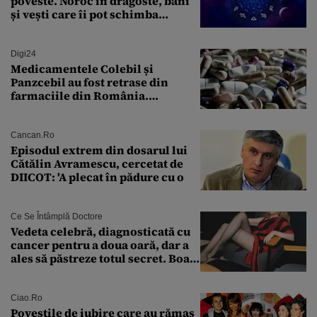
poveste. Noroc în dragoste, bani
și vești care îi pot schimba
viitorul
Digi24
Medicamentele Colebil și
Panzcebil au fost retrase din
farmaciile din România.
Explicația dată de Agenția
Națională a Medicamentului
Cancan.ro
Episodul extrem din dosarul lui
Cătălin Avramescu, cercetat de
DIICOT: 'A plecat în pădure cu o
Ce Se Întâmplă Doctore
Vedeta celebră, diagnosticată cu
cancer pentru a doua oară, dar a
ales să păstreze totul secret. Boala
a fost descoperită la un control de
rutină
Ciao.ro
Poveştile de iubire care au rămas