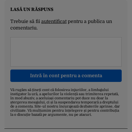
LASĂ UN RĂSPUNS
Trebuie să fii
autentificat
pentru a publica un
comentariu.
Intră în cont pentru a comenta
Vă rugăm să țineți cont că folosirea injuriilor, a limbajului
instigator la ură, a apelurilor la violență sau trimiterea repetată,
în mod abuziv, a aceluiași comentariu pot duce nu doar la
ștergerea mesajului, ci și la suspendarea temporară a dreptului
de a comenta. Site-ul nostru încurajează dezbaterile aprinse, dar
civilizate. Vă mulțumim pentru înțelegere și pentru contribuția
la o discuție bazată pe argumente, nu pe atacuri.