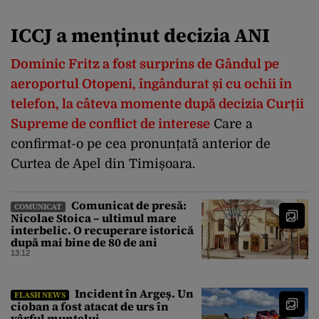
ICCJ a menținut decizia ANI
Dominic Fritz a fost surprins de Gândul pe
aeroportul Otopeni, îngândurat și cu ochii în
telefon, la câteva momente după decizia Curții
Supreme de conflict de interese
C
are a
confirmat-o pe cea pronunțată anterior de
Curtea de Apel din Timișoara.
Comunicat de presă:
COMUNICAT
Nicolae Stoica – ultimul mare
interbelic. O recuperare istorică
după mai bine de 80 de ani
13:12
Incident în Argeș. Un
FLASH NEWS
cioban a fost atacat de urs în
vârful muntelui