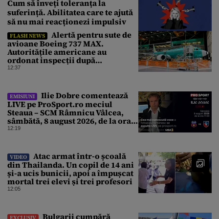
Cum să înveți toleranța la
suferință. Abilitatea care te ajută
să nu mai reacționezi impulsiv
Alertă pentru sute de
FLASH NEWS
avioane Boeing 737 MAX.
Autoritățile americane au
ordonat inspecții după
descoperirea unor fisuri în
12:37
structura aeronavelor
Ilie Dobre comentează
EMISIUNI
LIVE pe ProSport.ro meciul
Steaua – SCM Râmnicu Vâlcea,
sâmbătă, 8 august 2026, de la ora
11:00
12:19
Atac armat într-o școală
VIDEO
din Thailanda. Un copil de 14 ani
și-a ucis bunicii, apoi a împușcat
mortal trei elevi și trei profesori
12:05
Bulgarii cumpără
EXCLUSIV