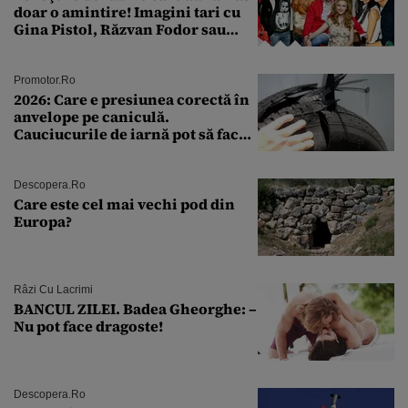
doar o amintire! Imagini tari cu
Gina Pistol, Răzvan Fodor sau
Andra Măruţă şi foştii parteneri
Promotor.ro
2026: Care e presiunea corectă în
anvelope pe caniculă.
Cauciucurile de iarnă pot să facă
explozie la peste 40°C?
Descopera.ro
Care este cel mai vechi pod din
Europa?
Râzi Cu Lacrimi
BANCUL ZILEI. Badea Gheorghe: –
Nu pot face dragoste!
Descopera.ro