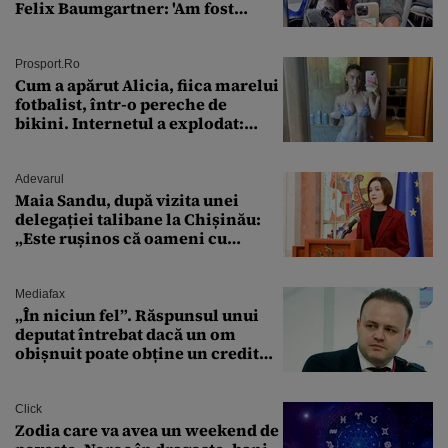
Felix Baumgartner: 'Am fost
ȘTEARSĂ complet din
Prosport.ro
Cum a apărut Alicia, fiica marelui
fotbalist, într-o pereche de
bikini. Internetul a explodat:
„Zeiță superbă!”
Adevarul
Maia Sandu, după vizita unei
delegației talibane la Chișinău:
„Este rușinos că oameni cu
funcții înalte nu se
documentează”
Mediafax
„În niciun fel”. Răspunsul unui
deputat întrebat dacă un om
obișnuit poate obține un credit
ipotecar
Click
Zodia care va avea un weekend de