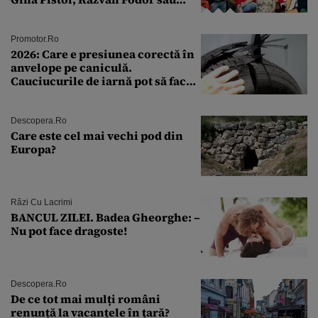
Andra Măruţă şi foştii parteneri
Promotor.ro
2026: Care e presiunea corectă în
anvelope pe caniculă.
Cauciucurile de iarnă pot să facă
explozie la peste 40°C?
Descopera.ro
Care este cel mai vechi pod din
Europa?
Râzi Cu Lacrimi
BANCUL ZILEI. Badea Gheorghe: –
Nu pot face dragoste!
Descopera.ro
De ce tot mai mulți români
renunță la vacanțele în țară?