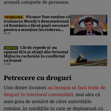
această categorie de persoane.
Nicușor Dan susține că
ULTIMA ORĂ
evaluarea Moody’s demonstrează
că România a făcut pașii necesari
pentru a menține încrederea
investitorilor: „Totuși,
00:18
perspectiva rămâne rezervată”
Cât de repede și-au
MILITAR
epuizat SUA și aliații din Orientul
Mijlociu rachetele în conflictul
cu Iranul
23:58
Petrecere cu droguri
Unii dintre livratori
au început să facă trafic de
droguri în interiorul comunității
, mai ales că
sunt greu de urmărit de către autoritățile
române, în condițiile în care se deplasează cu