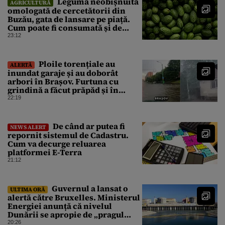
Leguma neobișnuită
AGRICULTURĂ
omologată de cercetătorii din
Buzău, gata de lansare pe piață.
Cum poate fi consumată și de
unde provine soiul
23:12
Ploile torențiale au
ALERTĂ
inundat garaje și au doborât
arbori în Brașov. Furtuna cu
grindină a făcut prăpăd și în
Bihor
22:19
De când ar putea fi
NEWS ALERT
repornit sistemul de Cadastru.
Cum va decurge reluarea
platformei E-Terra
21:12
Guvernul a lansat o
ULTIMA ORĂ
alertă către Bruxelles. Ministerul
Energiei anunță că nivelul
Dunării se apropie de „pragul
critic”, iar centrala de la
20:26