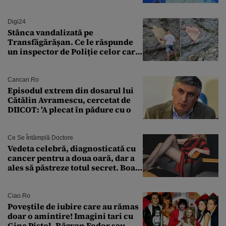
bine în această perioadă”
Digi24
Stânca vandalizată pe
Transfăgărășan. Ce le răspunde
un inspector de Poliție celor care
întreabă: „Dar ce a făcut?”
Cancan.ro
Episodul extrem din dosarul lui
Cătălin Avramescu, cercetat de
DIICOT: 'A plecat în pădure cu o
Ce Se Întâmplă Doctore
Vedeta celebră, diagnosticată cu
cancer pentru a doua oară, dar a
ales să păstreze totul secret. Boala
a fost descoperită la un control de
rutină
Ciao.ro
Poveştile de iubire care au rămas
doar o amintire! Imagini tari cu
Gina Pistol, Răzvan Fodor sau