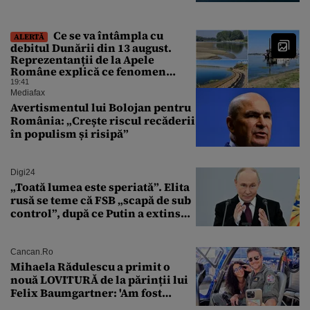
Cernavodă s-ar putea opri
Ce se va întâmpla cu
ALERTĂ
debitul Dunării din 13 august.
Reprezentanții de la Apele
Române explică ce fenomen
urmează
19:41
Mediafax
Avertismentul lui Bolojan pentru
România: „Crește riscul recăderii
în populism și risipă”
Digi24
„Toată lumea este speriată”. Elita
rusă se teme că FSB „scapă de sub
control”, după ce Putin a extins
puterea serviciului
Cancan.ro
Mihaela Rădulescu a primit o
nouă LOVITURĂ de la părinții lui
Felix Baumgartner: 'Am fost
ȘTEARSĂ complet din