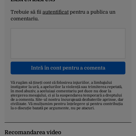
Trebuie să fii
autentificat
pentru a publica un
comentariu.
Intră în cont pentru a comenta
Vă rugăm să țineți cont că folosirea injuriilor, a limbajului
instigator la ură, a apelurilor la violență sau trimiterea repetată,
în mod abuziv, a aceluiași comentariu pot duce nu doar la
ștergerea mesajului, ci și la suspendarea temporară a dreptului
de a comenta. Site-ul nostru încurajează dezbaterile aprinse, dar
civilizate. Vă mulțumim pentru înțelegere și pentru contribuția
la o discuție bazată pe argumente, nu pe atacuri.
Recomandarea video