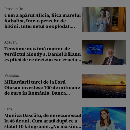
Prosport.ro
Cum a apărut Alicia, fiica marelui
fotbalist, într-o pereche de
bikini. Internetul a explodat:
„Zeiță superbă!”
Adevarul
Tensiune maximă înainte de
verdictul Moody’s. Daniel Dăianu
explică de ce decizia este crucială
pentru economia României
Mediafax
Miliardarii turci de la Ford
Otosan investesc 100 de milioane
de euro în România. Banca
Transilvania le acordă o
finanțare uriașă
Click
Monica Dascălu, de nerecunoscut
la 48 de ani. Cum arată după ce a
slăbit 10 kilograme. „Nu mă simt