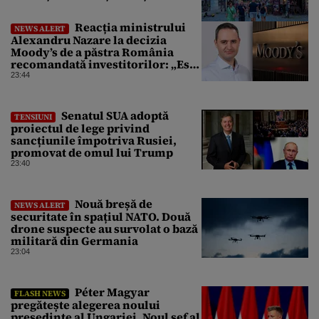
Reacția ministrului
NEWS ALERT
Alexandru Nazare la decizia
Moody’s de a păstra România
recomandată investitorilor: „Este
un răgaz, dar în niciun caz un
23:44
motiv de relaxare”
Senatul SUA adoptă
TENSIUNI
proiectul de lege privind
sancțiunile împotriva Rusiei,
promovat de omul lui Trump
23:40
Nouă breșă de
NEWS ALERT
securitate în spațiul NATO. Două
drone suspecte au survolat o bază
militară din Germania
23:04
Péter Magyar
FLASH NEWS
pregătește alegerea noului
președinte al Ungariei. Noul șef al