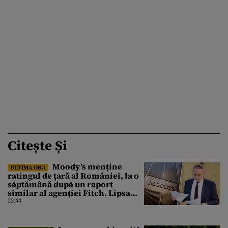
Citește Și
Moody’s menține
ULTIMA ORĂ
ratingul de țară al României, la o
săptămână după un raport
similar al agenției Fitch. Lipsa
unui guvern cu puteri depline,
23:44
principala vulnerabilitate din
raport