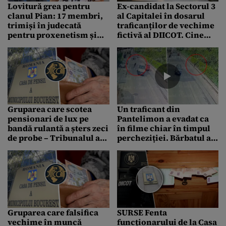
Lovitură grea pentru
Ex-candidat la Sectorul 3
clanul Pian: 17 membri,
al Capitalei în dosarul
trimiși în judecată
traficanților de vechime
pentru proxenetism și
fictivă al DIICOT. Cine
spălare de bani. La cât se
este personajul al cărui
ridică prejudiciul
slogan era „Fără Mască”
Gruparea care scotea
Un traficant din
pensionari de lux pe
Pantelimon a evadat ca
bandă rulantă a șters zeci
în filme chiar în timpul
de probe – Tribunalul a
percheziției. Bărbatul a
stabilit eliberarea, deși
sărit de la etaj și a scăpat,
DIICOT a cerut arestarea
deși era șchiop
pentru securitatea
anchetei
Gruparea care falsifica
SURSE Fenta
vechime în muncă
funcționarului de la Casa