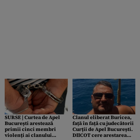
uriașe
fost lucrarea unui ofițer”
SURSE | Curtea de Apel
Clanul eliberat Buricea,
București arestează
față în față cu judecătorii
primii cinci membri
Curții de Apel București.
violenți ai clanului
DIICOT cere arestarea