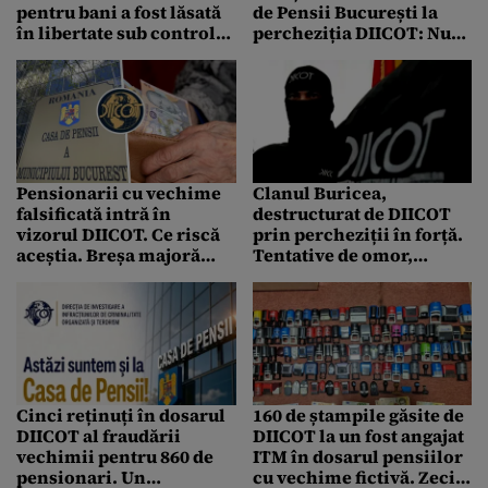
pentru bani a fost lăsată
de Pensii București la
în libertate sub control
percheziția DIICOT: Nu
judiciar de Tribunalul
am bani în casă. Plicuri
București
cu 20.000 de euro ridicate
de ofițeri
Pensionarii cu vechime
Clanul Buricea,
falsificată intră în
destructurat de DIICOT
vizorul DIICOT. Ce riscă
prin percheziții în forță.
aceștia. Breșa majoră
Tentative de omor,
identificată de procurori
camătă și grup organizat
între ANAF și Casa de
Pensii
Cinci reținuți în dosarul
160 de ștampile găsite de
DIICOT al fraudării
DIICOT la un fost angajat
vechimii pentru 860 de
ITM în dosarul pensiilor
pensionari. Un
cu vechime fictivă. Zeci