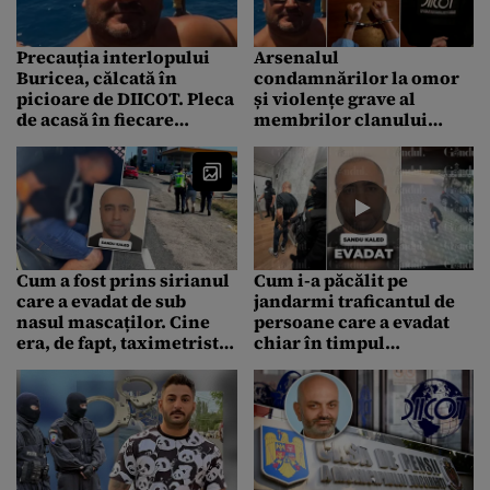
Precauția interlopului
Arsenalul
Buricea, călcată în
condamnărilor la omor
picioare de DIICOT. Pleca
și violențe grave al
de acasă în fiecare
membrilor clanului
dimineață la 6:00, ca să
Buricea. Încercau să facă
nu intre „mascații” peste
o alianță cu gruparea
el
„Corbu”
Cum a fost prins sirianul
Cum i-a păcălit pe
care a evadat de sub
jandarmi traficantul de
nasul mascaților. Cine
persoane care a evadat
era, de fapt, taximetristul
chiar în timpul
bulgar care i-a venit în
percheziției. Cascadoria
ajutor
fugarului a fost filmată