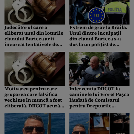
statului
mâna anchetatorilor
Judecătorul care a
Extrem de grav la Brăila.
eliberat unul din loturile
Unul dintre inculpații
clanului Buricea ar fi
din clanul Buricea s-a
încurcat tentativele de
dus la un polițist de
omor și a lăsat în
investigații criminale
libertate o persoană în
acasă. Omul legii a apelat
mod eronat, susțin
112
procurorii. Motivarea
instanței și contradicția
DIICOT, pe masa Curții de
Apel
Motivarea pentru care
Intervenția DIICOT la
gruparea care falsifica
căminele lui Viorel Pașca
vechime în muncă a fost
lăudată de Comisarul
eliberată. DIICOT acuză
pentru Drepturile
distrugerea de probe
Omului al Consiliului
Europei