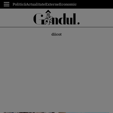
Politică
Actualitate
Externe
Economic
diicot