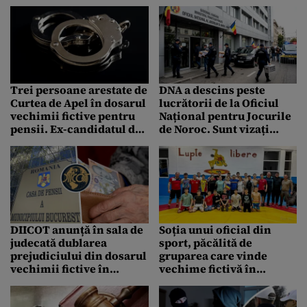
Buricea, după eliberarea
membrilor după ce unul
de la Tribunal. Decizia
dintre ei a mers la casa
este definitivă
unui polițist
Trei persoane arestate de
DNA a descins peste
Curtea de Apel în dosarul
lucrătorii de la Oficiul
vechimii fictive pentru
Național pentru Jocurile
pensii. Ex-candidatul de
de Noroc. Sunt vizați
la Sector 3 între cei
patru funcționari.
arestați de instanță
Ancheta ar fi anterioară
dosarului Odetei Nestor
DIICOT anunță în sala de
Soția unui oficial din
judecată dublarea
sport, păcălită de
prejudiciului din dosarul
gruparea care vinde
vechimii fictive în
vechime fictivă în
muncă. 13 milioane de
muncă. La Casa de
lei ar fi paguba adusă
Pensii. Cine a dat-o pe