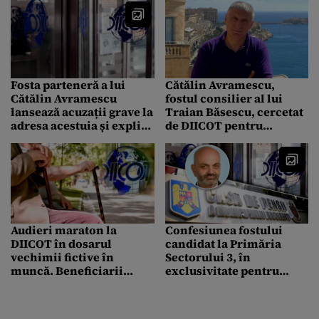
Fosta parteneră a lui
Cătălin Avramescu,
Cătălin Avramescu
fostul consilier al lui
lansează acuzații grave la
Traian Băsescu, cercetat
adresa acestuia și explică
de DIICOT pentru
de ce a sesizat DIICOT:
pornografie infantilă.
„Făcea baie complet
Avramescu a fost
dezbrăcat cu copiii”.
reclamat de fosta
Fostul consilier
parteneră
prezidențial respinge
acuzațiile
Audieri maraton la
Confesiunea fostului
DIICOT în dosarul
candidat la Primăria
vechimii fictive în
Sectorului 3, în
muncă. Beneficiarii
exclusivitate pentru
grupării, chemați să
Gândul, înainte de a fi
explice cum au cumpărat
arestat: „Am site-uri,
vechime pentru pensii
scriu pentru Turcia. A