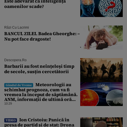
Este adevărat că inteligența
oamenilor scade?
Râzi Cu Lacrimi
BANCUL ZILEI. Badea Gheorghe: –
Nu pot face dragoste!
Descopera.ro
Barbarii au fost neînțeleși timp
de secole, susțin cercetătorii
Meteorologii au
Gândul de Vreme
schimbat prognoza, cum va fi
vremea la început de săptămână.
ANM, informații de ultimă oră
pentru Gândul
10:29
Ion Cristoiu: Panică în
VIDEO
presa de partid și de stat: Drona