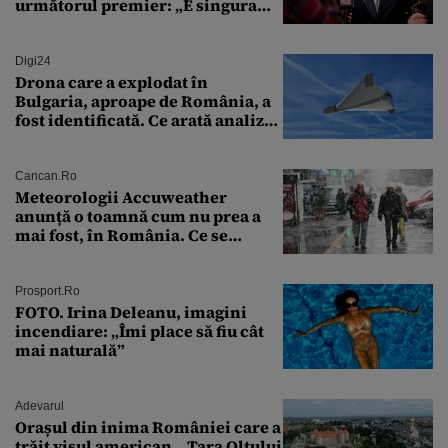
următorul premier: „E singura
soluție”
Digi24
Drona care a explodat în
Bulgaria, aproape de România, a
fost identificată. Ce arată analiza
preliminară a epavei
Cancan.ro
Meteorologii Accuweather
anunță o toamnă cum nu prea a
mai fost, în România. Ce se
întâmplă în septembrie,
octombrie și noiembrie 2026, în
București. Pe ce dată ninge
Prosport.ro
FOTO. Irina Deleanu, imagini
incendiare: „Îmi place să fiu cât
mai naturală”
Adevarul
Orașul din inima României care a
trăit visul american. „Țara Oltului