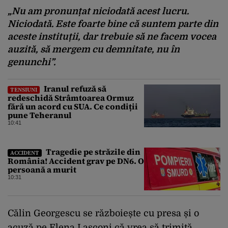
„Nu am pronunțat niciodată acest lucru.
Niciodată. Este foarte bine că suntem parte din
aceste instituții, dar trebuie să ne facem vocea
auzită, să mergem cu demnitate, nu în
genunchi”.
Iranul refuză să
TENSIUNI
redeschidă Strâmtoarea Ormuz
fără un acord cu SUA. Ce condiții
pune Teheranul
10:41
Tragedie pe străzile din
ACCIDENT
România! Accident grav pe DN6. O
persoană a murit
10:31
Călin Georgescu se războiește cu presa și o
acuză pe Elena Lasconi că vrea să trimită