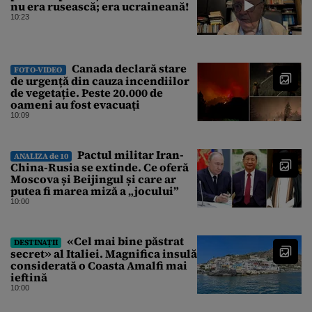
nu era rusească; era ucraineană!
10:23
Canada declară stare
FOTO-VIDEO
de urgență din cauza incendiilor
de vegetație. Peste 20.000 de
oameni au fost evacuați
10:09
Pactul militar Iran-
ANALIZA de 10
China-Rusia se extinde. Ce oferă
Moscova și Beijingul și care ar
putea fi marea miză a „jocului”
10:00
«Cel mai bine păstrat
DESTINAȚII
secret» al Italiei. Magnifica insulă
considerată o Coasta Amalfi mai
ieftină
10:00