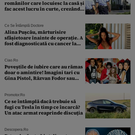
românilor care locuiesc la casă și
fac acest lucru în curte, crezând
că nu îi vede nimeni
Ce Se Întâmplă Doctore
Alina Pușcău, mărturisire
sfâșietoare înainte de operație. A
fost diagnosticată cu cancer la
sân în metastază: „Este singurul
tratament care o să mă ajute să
îmi salvez viața”
Ciao.ro
Poveştile de iubire care au rămas
doar o amintire! Imagini tari cu
Gina Pistol, Răzvan Fodor sau
Andra Măruţă şi foştii parteneri
Promotor.ro
Ce se întâmplă dacă trebuie să
fugi cu Tesla în timp ce încarcă?
Un atac armat reaprinde discuția
Descopera.ro