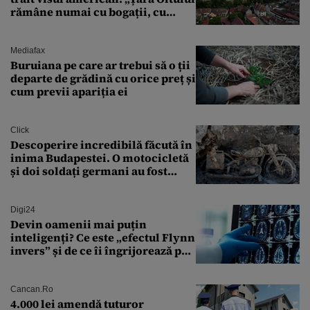
rămâne numai cu bogații, cu
babele, cu moșnegii și cu
sărăntocii”
Mediafax
Buruiana pe care ar trebui să o ții
departe de grădină cu orice preț și
cum previi apariția ei
Click
Descoperire incredibilă făcută în
inima Budapestei. O motocicletă
și doi soldați germani au fost
găsiți în Dunăre
Digi24
Devin oamenii mai puțin
inteligenți? Ce este „efectul Flynn
invers” și de ce îi îngrijorează pe
cercetători
Cancan.ro
4.000 lei amendă tuturor