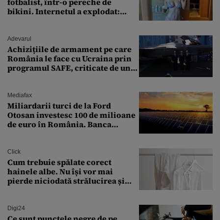
fotbalist, într-o pereche de
bikini. Internetul a explodat:
„Zeiță superbă!”
Adevarul
Achizițiile de armament pe care
România le face cu Ucraina prin
programul SAFE, criticate de un
expert în securitate: „Nu știm ce
arme ne trebuie”
Mediafax
Miliardarii turci de la Ford
Otosan investesc 100 de milioane
de euro în România. Banca
Transilvania le acordă o
finanțare uriașă
Click
Cum trebuie spălate corect
hainele albe. Nu își vor mai
pierde niciodată strălucirea și
culoarea intensă
Digi24
Ce sunt punctele negre de pe