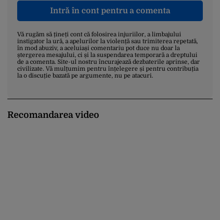
Intră în cont pentru a comenta
Vă rugăm să țineți cont că folosirea injuriilor, a limbajului
instigator la ură, a apelurilor la violență sau trimiterea repetată,
în mod abuziv, a aceluiași comentariu pot duce nu doar la
ștergerea mesajului, ci și la suspendarea temporară a dreptului
de a comenta. Site-ul nostru încurajează dezbaterile aprinse, dar
civilizate. Vă mulțumim pentru înțelegere și pentru contribuția
la o discuție bazată pe argumente, nu pe atacuri.
Recomandarea video