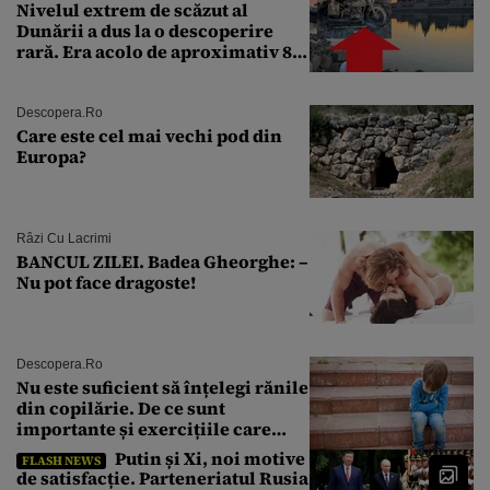
Nivelul extrem de scăzut al
Dunării a dus la o descoperire
rară. Era acolo de aproximativ 80
de ani
Descopera.ro
Care este cel mai vechi pod din
Europa?
Râzi Cu Lacrimi
BANCUL ZILEI. Badea Gheorghe: –
Nu pot face dragoste!
Descopera.ro
Nu este suficient să înțelegi rănile
din copilărie. De ce sunt
importante și exercițiile care
calmează sistemul nervos
Putin și Xi, noi motive
FLASH NEWS
de satisfacție. Parteneriatul Rusia