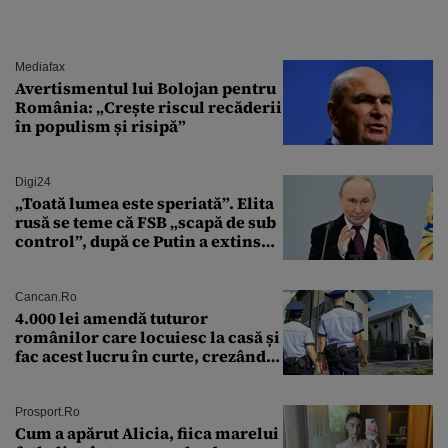
Mediafax
Avertismentul lui Bolojan pentru
România: „Crește riscul recăderii
în populism și risipă”
Digi24
„Toată lumea este speriată”. Elita
rusă se teme că FSB „scapă de sub
control”, după ce Putin a extins
puterea serviciului
Cancan.ro
4.000 lei amendă tuturor
românilor care locuiesc la casă și
fac acest lucru în curte, crezând
că nu îi vede nimeni
Prosport.ro
Cum a apărut Alicia, fiica marelui