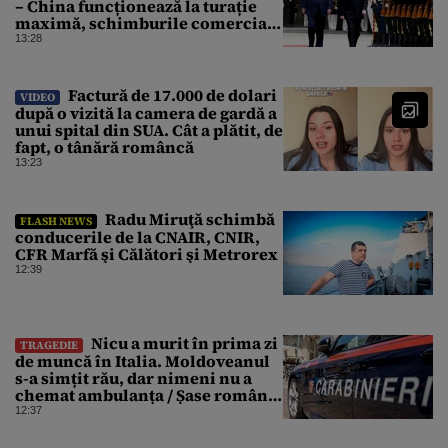
– China funcționează la turație
maximă, schimburile comerciale
ating niveluri record
13:28
Factură de 17.000 de dolari
VIDEO
după o vizită la camera de gardă a
unui spital din SUA. Cât a plătit, de
fapt, o tânără româncă
13:23
Radu Miruţă schimbă
FLASH NEWS
conducerile de la CNAIR, CNIR,
CFR Marfă şi Călători şi Metrorex
12:39
Nicu a murit în prima zi
TRAGEDIE
de muncă în Italia. Moldoveanul
s-a simțit rău, dar nimeni nu a
chemat ambulanța / Șase români,
anchetați
12:37