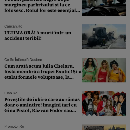
marginea parbrizului și la ce
folosesc. Rolul lor este esențial
pentru siguranța mașinii
Cancan.ro
ULTIMA ORĂ! A murit într-un
accident teribil!
Ce Se Întâmplă Doctore
Cum arată acum Julia Chelaru,
fosta membră a trupei Exotic! Și-a
etalat formele voluptoase, la
aproape 50 de ani
Ciao.ro
Poveştile de iubire care au rămas
doar o amintire! Imagini tari cu
Gina Pistol, Răzvan Fodor sau
Andra Măruţă şi foştii parteneri
Promotor.ro