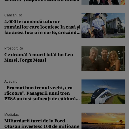
puterea serviciului
Cancan.ro
4.000 lei amendă tuturor
românilor care locuiesc la casă și
fac acest lucru în curte, crezând
că nu îi vede nimeni
Prosport.ro
Ce dramă! A murit tatăl lui Leo
Messi, Jorge Messi
Adevarul
„Era mai bun trenul vechi, era
răcoare”. Pasagerii unui tren
PESA au fost sufocați de căldură
pe ruta București-Constanța
Mediafax
Miliardarii turci de la Ford
Otosan investesc 100 de milioane