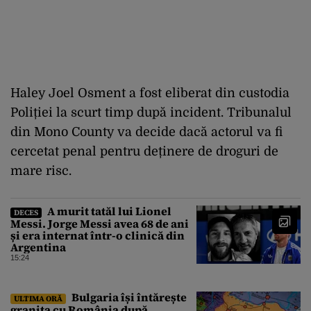
Haley Joel Osment a fost eliberat din custodia
Poliției la scurt timp după incident. Tribunalul
din Mono County va decide dacă actorul va fi
cercetat penal pentru deținere de droguri de
mare risc.
A murit tatăl lui Lionel
DECES
Messi. Jorge Messi avea 68 de ani
și era internat într-o clinică din
Argentina
15:24
Bulgaria își întărește
ULTIMA ORĂ
granița cu România după