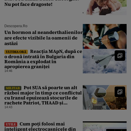
Nu pot face dragoste!
Descopera.ro
Un hormon al neanderthalienilor
are efecte vizibile la oamenii de
astăzi
Reacția MApN, după ce
ULTIMA ORĂ
o dronă intrată în Bulgaria din
România a explodat în
apropierea graniței
14:46
Pot SUA să poarte un alt
MILITAR
război major în timp ce conflictul
cu Iranul epuizează stocurile de
rachete Patriot, THAAD și
Tomahawk?
14:43
Cum poți folosi mai
UTILE
inteligent electrocasnicele din