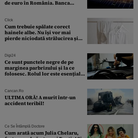
de euro în România. Banca
Transilvania le acordă o
finanțare uriașă
Click
Cum trebuie spălate corect
hainele albe. Nu își vor mai
pierde niciodată strălucirea și
culoarea intensă
Digi24
Ce sunt punctele negre de pe
marginea parbrizului și la ce
folosesc. Rolul lor este esențial
pentru siguranța mașinii
Cancan.ro
ULTIMA ORĂ! A murit într-un
accident teribil!
Ce Se Întâmplă Doctore
Cum arată acum Julia Chelaru,