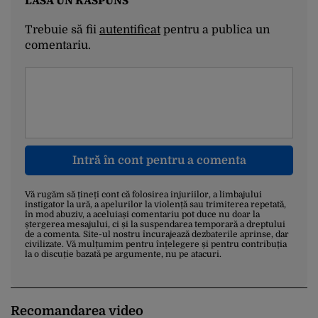
Trebuie să fii
autentificat
pentru a publica un
comentariu.
Intră în cont pentru a comenta
Vă rugăm să țineți cont că folosirea injuriilor, a limbajului
instigator la ură, a apelurilor la violență sau trimiterea repetată,
în mod abuziv, a aceluiași comentariu pot duce nu doar la
ștergerea mesajului, ci și la suspendarea temporară a dreptului
de a comenta. Site-ul nostru încurajează dezbaterile aprinse, dar
civilizate. Vă mulțumim pentru înțelegere și pentru contribuția
la o discuție bazată pe argumente, nu pe atacuri.
Recomandarea video