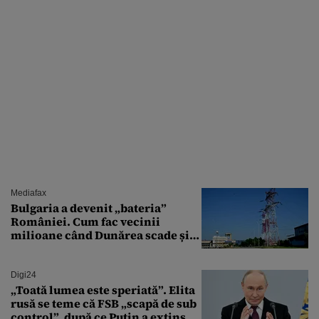
Mediafax
Bulgaria a devenit „bateria”
României. Cum fac vecinii
milioane când Dunărea scade și
Cernavodă produce puțin
Digi24
„Toată lumea este speriată”. Elita
rusă se teme că FSB „scapă de sub
control”, după ce Putin a extins