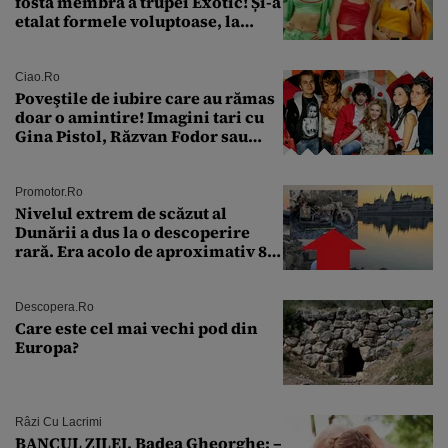
fosta membră a trupei Exotic! Și-a
etalat formele voluptoase, la
aproape 50 de ani
Ciao.ro
Poveştile de iubire care au rămas
doar o amintire! Imagini tari cu
Gina Pistol, Răzvan Fodor sau
Andra Măruţă şi foştii parteneri
Promotor.ro
Nivelul extrem de scăzut al
Dunării a dus la o descoperire
rară. Era acolo de aproximativ 80
de ani
Descopera.ro
Care este cel mai vechi pod din
Europa?
Râzi Cu Lacrimi
BANCUL ZILEI. Badea Gheorghe: –