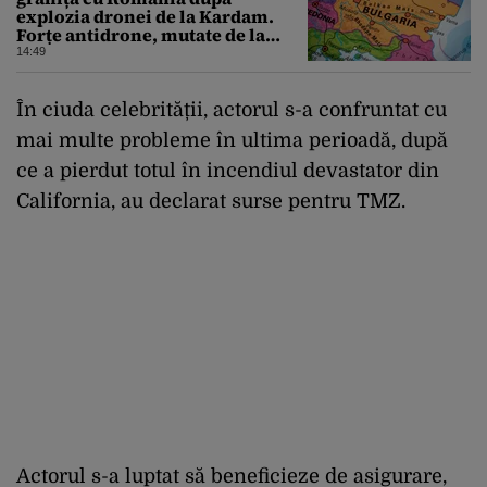
explozia dronei de la Kardam.
Forțe antidrone, mutate de la
frontiera cu Turcia
14:49
În ciuda celebrității, actorul s-a confruntat cu
mai multe probleme în ultima perioadă, după
ce a pierdut totul în incendiul devastator din
California, au declarat surse pentru TMZ.
Actorul s-a luptat să beneficieze de asigurare,