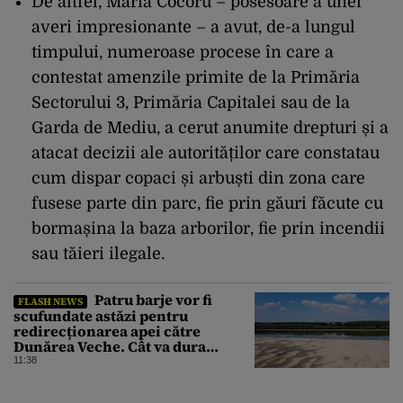
De altfel, Maria Cocoru – posesoare a unei
averi impresionante – a avut, de-a lungul
timpului, numeroase procese în care a
contestat amenzile primite de la Primăria
Sectorului 3, Primăria Capitalei sau de la
Garda de Mediu, a cerut anumite drepturi și a
atacat decizii ale autorităților care constatau
cum dispar copaci și arbuști din zona care
fusese parte din parc, fie prin găuri făcute cu
bormașina la baza arborilor, fie prin incendii
sau tăieri ilegale.
Patru barje vor fi
FLASH NEWS
scufundate astăzi pentru
redirecționarea apei către
Dunărea Veche. Cât va dura
operațiunea
11:38