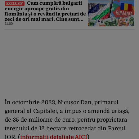
Cum cumpără bulgarii
EXCLUSIV
energie aproape gratis din
România și o revând la prețuri de
zeci de ori mai mari. Cine sunt
noii „băieți deștepți” din energie
11:00
de la sud de Dunăre
În octombrie 2023, Nicușor Dan, primarul
general al Capitalei, a impus o amendă uriașă,
de 35 de milioane de euro, pentru proprietara
terenului de 12 hectare retrocedat din Parcul
IOR. (
informații detaliate
AICI
)