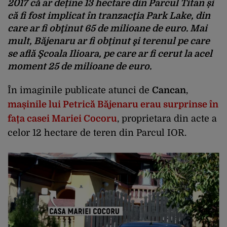
2017 că ar deține 13 hectare din Parcul Titan și
că fi fost implicat în tranzacţia Park Lake, din
care ar fi obţinut 65 de milioane de euro. Mai
mult, Băjenaru ar fi obţinut şi terenul pe care
se află Şcoala Ilioara, pe care ar fi cerut la acel
moment 25 de milioane de euro.
În imaginile publicate atunci de
Cancan
,
mașinile lui Petrică Băjenaru erau surprinse în
fața casei Mariei Cocoru
, proprietara din acte a
celor 12 hectare de teren din Parcul IOR.