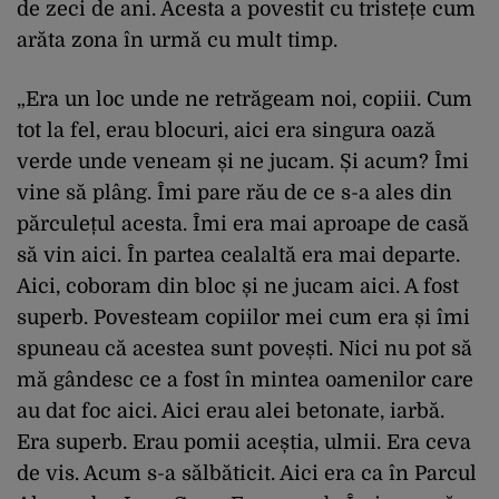
de zeci de ani. Acesta a povestit cu tristețe cum
arăta zona în urmă cu mult timp.
„Era un loc unde ne retrăgeam noi, copiii. Cum
tot la fel, erau blocuri, aici era singura oază
verde unde veneam și ne jucam. Și acum? Îmi
vine să plâng. Îmi pare rău de ce s-a ales din
părculețul acesta. Îmi era mai aproape de casă
să vin aici. În partea cealaltă era mai departe.
Aici, coboram din bloc și ne jucam aici. A fost
superb. Povesteam copiilor mei cum era și îmi
spuneau că acestea sunt povești. Nici nu pot să
mă gândesc ce a fost în mintea oamenilor care
au dat foc aici. Aici erau alei betonate, iarbă.
Era superb. Erau pomii aceștia, ulmii. Era ceva
de vis. Acum s-a sălbăticit. Aici era ca în Parcul