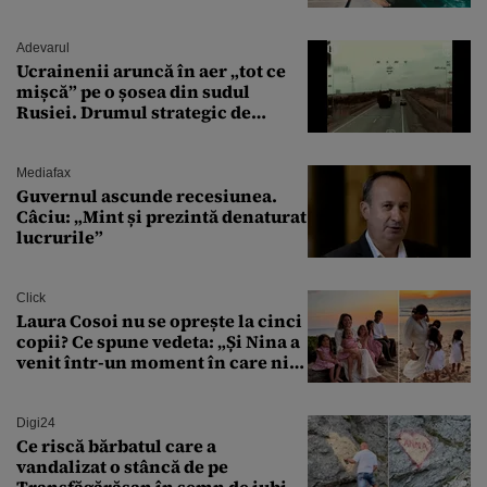
văzut-o
Adevarul
Ucrainenii aruncă în aer „tot ce
mișcă” pe o șosea din sudul
Rusiei. Drumul strategic de
aprovizionare către Crimeea este
controlat complet
Mediafax
Guvernul ascunde recesiunea.
Câciu: „Mint și prezintă denaturat
lucrurile”
Click
Laura Cosoi nu se oprește la cinci
copii? Ce spune vedeta: „Și Nina a
venit într-un moment în care nici
măcar nu mai discutam”
Digi24
Ce riscă bărbatul care a
vandalizat o stâncă de pe