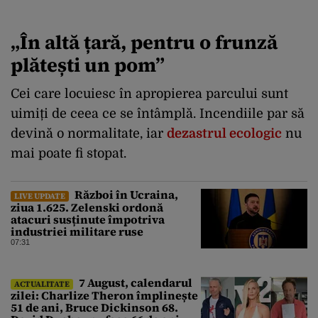
„În altă țară, pentru o frunză
plătești un pom”
Cei care locuiesc în apropierea parcului sunt
uimiți de ceea ce se întâmplă. Incendiile par să
devină o normalitate, iar
dezastrul ecologic
nu
mai poate fi stopat.
Război în Ucraina,
LIVE UPDATE
ziua 1.625. Zelenski ordonă
atacuri susținute împotriva
industriei militare ruse
07:31
7 August, calendarul
ACTUALITATE
zilei: Charlize Theron împlinește
51 de ani, Bruce Dickinson 68.