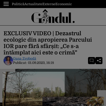
Politică
Actualitate
Externe
Economic
EXCLUSIV VIDEO | Dezastrul
ecologic din apropierea Parcului
IOR pare fără sfârșit: „Ce s-a
întâmplat aici este o crimă”
Oana Zvobodă
Publicat:
01.09.2023, 16:18