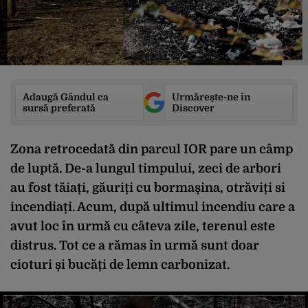
Adaugă Gândul ca
Urmărește-ne în
sursă preferată
Discover
Zona retrocedată din parcul IOR pare un câmp
de luptă. De-a lungul timpului, zeci de arbori
au fost tăiați, găuriți cu bormașina, otrăviți si
incendiați. Acum, după ultimul incendiu care a
avut loc în urmă cu câteva zile, terenul este
distrus. Tot ce a rămas în urmă sunt doar
cioturi și bucăți de lemn carbonizat.