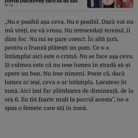
David Duchovny face 66 de ani
07:15
„Nu e posibil așa ceva. Nu e posibil. Dacă voi nu
mă vreți, eu vă vreau. Nu retrocedați terenul, îi
dăm foc. Nu mi se pare corect. În altă țară,
pentru o frunză plătești un pom. Ce s-a
întâmplat aici este o crimă. Nu se face așa ceva.
Și culmea este că nu iese lumea în stradă să-și
apere un bun. Nu iese nimeni. Poate că, dacă
lumea ar ieși, ceva s-ar întâmpla. Locuiesc în
zonă. Aici îmi fac plimbarea de dimineață, de la
ora 6. Eu țin foarte mult la parcul acesta”, ne-a
spus o femeie care stă în zonă.