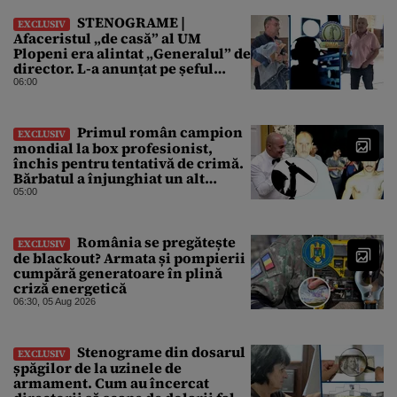
STENOGRAME |
EXCLUSIV
Afaceristul „de casă” al UM
Plopeni era alintat „Generalul” de
director. L-a anunțat pe șeful
uzinei că i-a adus „subțireanu,
06:00
așa”
Primul român campion
EXCLUSIV
mondial la box profesionist,
închis pentru tentativă de crimă.
Bărbatul a înjunghiat un alt
interlop periculos
05:00
România se pregătește
EXCLUSIV
de blackout? Armata și pompierii
cumpără generatoare în plină
criză energetică
06:30, 05 Aug 2026
Stenograme din dosarul
EXCLUSIV
șpăgilor de la uzinele de
armament. Cum au încercat