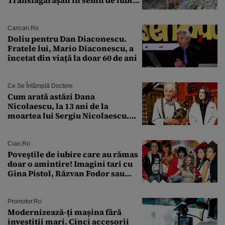
Transfăgărășan în semn de iubire
față de „Anna”
Cancan.ro
Doliu pentru Dan Diaconescu.
Fratele lui, Mario Diaconescu, a
încetat din viață la doar 60 de ani
Ce Se Întâmplă Doctore
Cum arată astăzi Dana
Nicolaescu, la 13 ani de la
moartea lui Sergiu Nicolaescu.
Transformarea care i-a surprins
pe toți
Ciao.ro
Poveştile de iubire care au rămas
doar o amintire! Imagini tari cu
Gina Pistol, Răzvan Fodor sau
Andra Măruţă şi foştii parteneri
Promotor.ro
Modernizează-ți mașina fără
investiții mari. Cinci accesorii