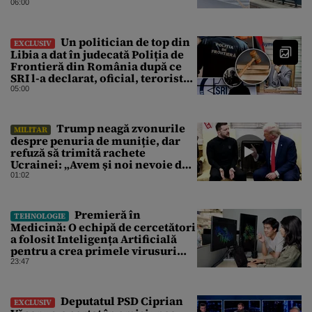
06:00
Un politician de top din
EXCLUSIV
Libia a dat în judecată Poliția de
Frontieră din România după ce
SRI l-a declarat, oficial, terorist
ISIS
05:00
Trump neagă zvonurile
MILITAR
despre penuria de muniție, dar
refuză să trimită rachete
Ucrainei: „Avem și noi nevoie de
rachete”
01:02
Premieră în
TEHNOLOGIE
Medicină: O echipă de cercetători
a folosit Inteligența Artificială
pentru a crea primele virusuri
sintetice la tratarea de E.coli
23:47
Deputatul PSD Ciprian
EXCLUSIV