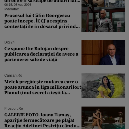
directorii să scape de dolarii falși
primiți mită: „Din 30.000 s-au
06:15, 05 Aug 2026
nimerit ăia ai mei și ai tăi”
Mediafax
Procesul lui Călin Georgescu
poate începe. ÎCCJ a respins
contestațiile în dosarul privind
lovitura de stat
Digi24
Ce spune Ilie Bolojan despre
publicarea declarației de avere a
partenerei sale de viață
Cancan.ro
Melek pregătește mutarea care o
poate arunca în liga milionarilor!
Planul ținut secret a ieșit la
lumină
Prosport.ro
GALERIE FOTO. Ioana Tamaş,
apariție fermecătoare pe plajă!
Reacția Adelinei Pestrițu când a