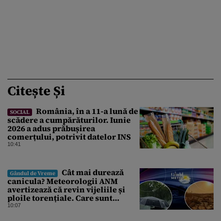
Citește Și
România, în a 11-a lună de
SOCIAL
scădere a cumpărăturilor. Iunie
2026 a adus prăbușirea
comerțului, potrivit datelor INS
10:41
Cât mai durează
Gândul de Vreme
canicula? Meteorologii ANM
avertizează că revin vijeliile și
ploile torențiale. Care sunt
zonele vizate, începând chiar de
10:07
azi