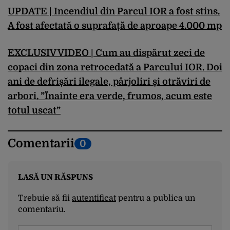
UPDATE | Incendiul din Parcul IOR a fost stins.
A fost afectată o suprafață de aproape 4.000 mp
EXCLUSIV VIDEO | Cum au dispărut zeci de
copaci din zona retrocedată a Parcului IOR. Doi
ani de defrișări ilegale, pârjoliri și otrăviri de
arbori. ”Înainte era verde, frumos, acum este
totul uscat”
Comentarii
0
LASĂ UN RĂSPUNS
Trebuie să fii
autentificat
pentru a publica un
comentariu.