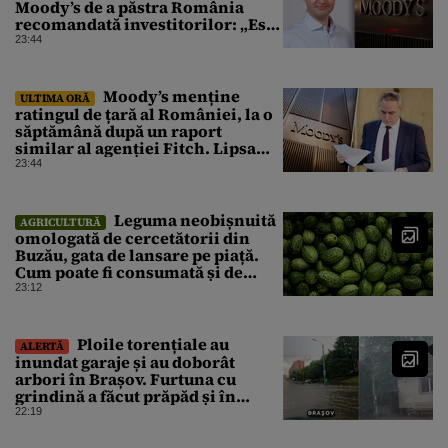
Moody’s de a păstra România
recomandată investitorilor: „Este
un răgaz, dar în niciun caz un
23:44
motiv de relaxare”
Moody’s menține
ULTIMA ORĂ
ratingul de țară al României, la o
săptămână după un raport
similar al agenției Fitch. Lipsa
unui guvern cu puteri depline,
23:44
principala vulnerabilitate din
raport
Leguma neobișnuită
AGRICULTURĂ
omologată de cercetătorii din
Buzău, gata de lansare pe piață.
Cum poate fi consumată și de
unde provine soiul
23:12
Ploile torențiale au
ALERTĂ
inundat garaje și au doborât
arbori în Brașov. Furtuna cu
grindină a făcut prăpăd și în
Bihor
22:19