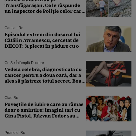
Transfăgărășan. Ce le răspunde
un inspector de Poliție celor care
întreabă: „Dar ce a făcut?”
Cancan.ro
Episodul extrem din dosarul lui
Cătălin Avramescu, cercetat de
DIICOT: 'A plecat în pădure cu o
Ce Se Întâmplă Doctore
Vedeta celebră, diagnosticată cu
cancer pentru a doua oară, dar a
ales să păstreze totul secret. Boala
a fost descoperită la un control de
rutină
Ciao.ro
Poveştile de iubire care au rămas
doar o amintire! Imagini tari cu
Gina Pistol, Răzvan Fodor sau
Andra Măruţă şi foştii parteneri
Promotor.ro