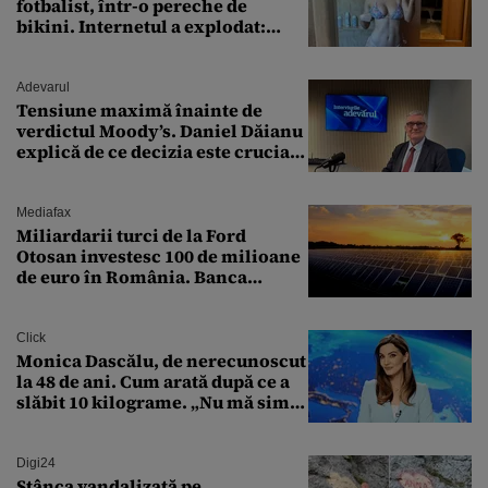
fotbalist, într-o pereche de
bikini. Internetul a explodat:
„Zeiță superbă!”
Adevarul
Tensiune maximă înainte de
verdictul Moody’s. Daniel Dăianu
explică de ce decizia este crucială
pentru economia României
Mediafax
Miliardarii turci de la Ford
Otosan investesc 100 de milioane
de euro în România. Banca
Transilvania le acordă o
finanțare uriașă
Click
Monica Dascălu, de nerecunoscut
la 48 de ani. Cum arată după ce a
slăbit 10 kilograme. „Nu mă simt
bine în această perioadă”
Digi24
Stânca vandalizată pe