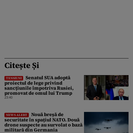
Citește Și
Senatul SUA adoptă
TENSIUNI
proiectul de lege privind
sancțiunile împotriva Rusiei,
promovat de omul lui Trump
23:40
Nouă breșă de
NEWS ALERT
securitate în spațiul NATO. Două
drone suspecte au survolat o bază
militară din Germania