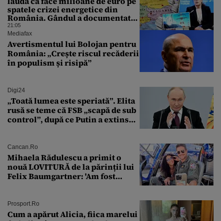
laudă că face milioane de euro pe
spatele crizei energetice din
România. Gândul a documentat
cazul
21:05
Mediafax
Avertismentul lui Bolojan pentru
România: „Crește riscul recăderii
în populism și risipă”
Digi24
„Toată lumea este speriată”. Elita
rusă se teme că FSB „scapă de sub
control”, după ce Putin a extins
puterea serviciului
Cancan.ro
Mihaela Rădulescu a primit o
nouă LOVITURĂ de la părinții lui
Felix Baumgartner: 'Am fost
ȘTEARSĂ complet din
Prosport.ro
Cum a apărut Alicia, fiica marelui