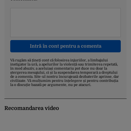
Intră în cont pentru a comenta
Vă rugăm să țineți cont că folosirea injuriilor, a limbajului
instigator la ură, a apelurilor la violență sau trimiterea repetată,
în mod abuziv, a aceluiași comentariu pot duce nu doar la
ștergerea mesajului, ci și la suspendarea temporară a dreptului
de a comenta. Site-ul nostru încurajează dezbaterile aprinse, dar
civilizate. Vă mulțumim pentru înțelegere și pentru contribuția
la o discuție bazată pe argumente, nu pe atacuri.
Recomandarea video