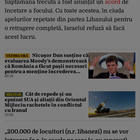
Săptămâna trecută a fost anunțat un
acord
de
încetare a focului. Cu toate acestea, în ciuda
apelurilor repetate din partea Libanului pentru
o retragere completă, Israelul refuză să facă
acest lucru.
Nicușor Dan susține că
ULTIMA ORĂ
evaluarea Moody’s demonstrează
că România a făcut pașii necesari
pentru a menține încrederea
investitorilor: „Totuși,
00:18
perspectiva rămâne rezervată”
Cât de repede și-au
MILITAR
epuizat SUA și aliații din Orientul
Mijlociu rachetele în conflictul
cu Iranul
23:58
„200.000 de locuitori (n.r. libanezi) nu se vor