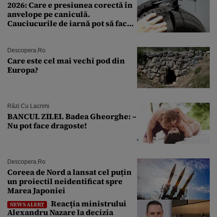
2026: Care e presiunea corectă în
anvelope pe caniculă.
Cauciucurile de iarnă pot să facă
explozie la peste 40°C?
Descopera.ro
Care este cel mai vechi pod din
Europa?
Râzi Cu Lacrimi
BANCUL ZILEI. Badea Gheorghe: –
Nu pot face dragoste!
Descopera.ro
Coreea de Nord a lansat cel puțin
un proiectil neidentificat spre
Marea Japoniei
Reacția ministrului
NEWS ALERT
Alexandru Nazare la decizia