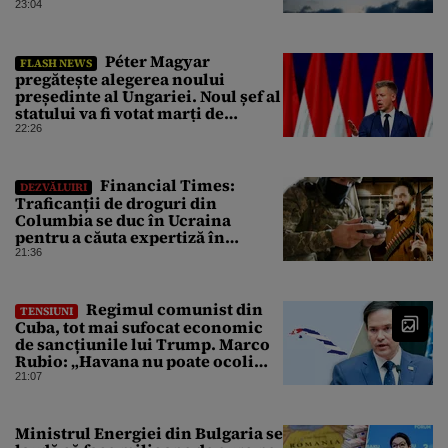
23:04
Péter Magyar
FLASH NEWS
pregătește alegerea noului
președinte al Ungariei. Noul șef al
statului va fi votat marți de
Parlament
22:26
Financial Times:
DEZVĂLUIRI
Traficanții de droguri din
Columbia se duc în Ucraina
pentru a căuta expertiză în
domeniul dronelor
21:36
Regimul comunist din
TENSIUNI
Cuba, tot mai sufocat economic
de sancțiunile lui Trump. Marco
Rubio: „Havana nu poate ocoli
sancțiunile prin mimat reforme”
21:07
Ministrul Energiei din Bulgaria se