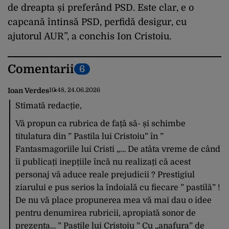
de dreapta și preferând PSD. Este clar, e o
capcană întinsă PSD, perfidă desigur, cu
ajutorul AUR”, a conchis Ion Cristoiu.
Comentarii
6
Ioan Verdes
10:48, 24.06.2026
Stimată redacție,
Vă propun ca rubrica de față să- și schimbe
titulatura din ” Pastila lui Cristoiu” în ”
Fantasmagoriile lui Cristi „… De atâta vreme de când
îi publicați inepțiile încă nu realizați că acest
personaj vă aduce reale prejudicii ? Prestigiul
ziarului e pus serios la îndoială cu fiecare ” pastilă” !
De nu vă place propunerea mea vă mai dau o idee
pentru denumirea rubricii, apropiată sonor de
prezenta… ” Paștile lui Cristoiu ” Cu „anafura” de