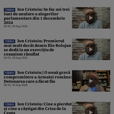
Ion Cristoiu: Se fac azi trei
VIDEO
luni de anulare a alegerilor
parlamentare din 1 decembrie
2024
09:44, 05 Aug 2026
Ion Cristoiu: Premierul
VIDEO
mai mult decât demis Ilie Bolojan
se dedă la un exercițiu de
ceaușism răsuflat
09:43, 04 Aug 2026
Ion Cristoiu | O nouă gravă
VIDEO
compromitere a Armatei române:
Detonarea care a făcut fâs
09:43, 03 Aug 2026
Ion Cristoiu: Cine a pierdut
VIDEO
și cine a câștigat din Criza de la
Ceuta