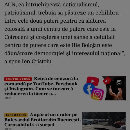
AUR, că întruchipează naționalismul,
patriotismul, trebuia să păstreze un echilibru
între cele două puteri pentru că slăbirea
colosală a unui centru de putere care este la
Cotroceni și creșterea unei șanse a celuilalt
centru de putere care este Ilie Bolojan este
dăunătoare democrației și interesului național”,
a spus Ion Cristoiu.
Rețea de cenzură la
CONTROVERSĂ
comandă pe YouTube, Facebook
și Instagram. Cum se încearcă
reducerea la tăcere a
investigațiilor de presă de pe
19:50
social media
A apărut un crater pe
ULTIMA ORĂ
Bulevardul Eroilor din București.
Carosabilul s-a surpat
19:45