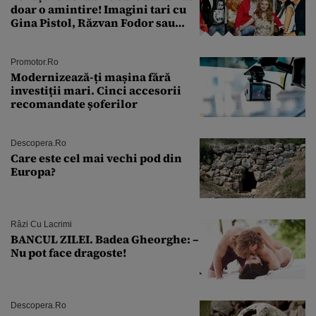
doar o amintire! Imagini tari cu
Gina Pistol, Răzvan Fodor sau
Andra Măruţă şi foştii parteneri
Promotor.ro
Modernizează-ți mașina fără
investiții mari. Cinci accesorii
recomandate șoferilor
Descopera.ro
Care este cel mai vechi pod din
Europa?
Râzi Cu Lacrimi
BANCUL ZILEI. Badea Gheorghe: –
Nu pot face dragoste!
Descopera.ro