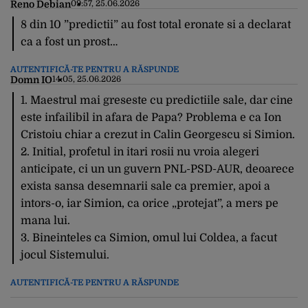
Reno Debian
09:57, 25.06.2026
8 din 10 ”predictii” au fost total eronate si a declarat
ca a fost un prost…
AUTENTIFICĂ-TE PENTRU A RĂSPUNDE
Domn IO
14:05, 25.06.2026
1. Maestrul mai greseste cu predictiile sale, dar cine
este infailibil in afara de Papa? Problema e ca Ion
Cristoiu chiar a crezut in Calin Georgescu si Simion.
2. Initial, profetul in itari rosii nu vroia alegeri
anticipate, ci un un guvern PNL-PSD-AUR, deoarece
exista sansa desemnarii sale ca premier, apoi a
intors-o, iar Simion, ca orice „protejat”, a mers pe
mana lui.
3. Bineinteles ca Simion, omul lui Coldea, a facut
jocul Sistemului.
AUTENTIFICĂ-TE PENTRU A RĂSPUNDE