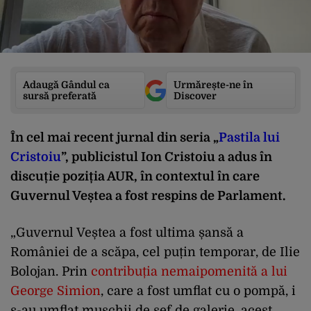
Adaugă Gândul ca
Urmărește-ne în
sursă preferată
Discover
În cel mai recent jurnal din seria
„
Pastila lui
Cristoiu
”
, publicistul Ion Cristoiu a adus în
discuție poziția AUR, în contextul în care
Guvernul Veștea a fost respins de Parlament.
„Guvernul Veștea a fost ultima șansă a
României de a scăpa, cel puțin temporar, de Ilie
Bolojan. Prin
contribuția nemaipomenită a lui
George Simion
, care a fost umflat cu o pompă, i
s-au umflat mușchii de șef de galerie, acest