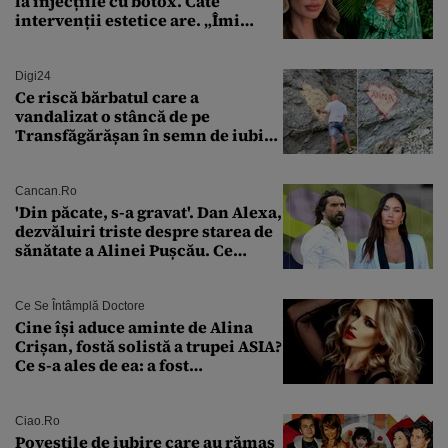
la injecțiile cu botox. Câte
intervenții estetice are. „Îmi
îngheață fața”
Digi24
Ce riscă bărbatul care a
vandalizat o stâncă de pe
Transfăgărășan în semn de iubire
față de „Anna”
Cancan.ro
'Din păcate, s-a gravat'. Dan Alexa,
dezvăluiri triste despre starea de
sănătate a Alinei Pușcău. Ce
discuție au avut cu două zile în
urmă
Ce Se Întâmplă Doctore
Cine își aduce aminte de Alina
Crișan, fostă solistă a trupei ASIA?
Ce s-a ales de ea: a fost
condamnată la închisoare cu
suspendare. Ce acuzații i se aduc
Ciao.ro
Poveştile de iubire care au rămas