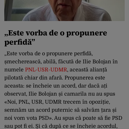
„Este vorba de o propunere
perfidă”
„Este vorba de o propunere perfidă,
șmecherească, abilă, făcută de Ilie Bolojan în
numele
PNL-USR-UDMR
, această alianță
pilotată chiar din afară. Propunerea este
aceasta: se încheie un acord, dar dacă ați
observat, Ilie Bolojan și camarila nu au spus
«Noi, PNL, USR, UDMR trecem în opoziție,
semnăm un acord puternic să salvăm țara și
noi vom vota PSD». Au spus că poate să fie PSD
sau pot fi ei. Și că după ce se încheie acordul,