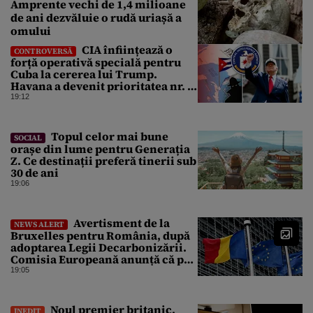
Amprente vechi de 1,4 milioane
de ani dezvăluie o rudă uriașă a
omului
CIA înființează o
CONTROVERSĂ
forță operativă specială pentru
Cuba la cererea lui Trump.
Havana a devenit prioritatea nr. 1
alături de China, Iran și Rusia
19:12
Topul celor mai bune
SOCIAL
orașe din lume pentru Generația
Z. Ce destinații preferă tinerii sub
30 de ani
19:06
Avertisment de la
NEWS ALERT
Bruxelles pentru România, după
adoptarea Legii Decarbonizării.
Comisia Europeană anunță că pot
fi „consecințe financiare”
19:05
Noul premier britanic,
INEDIT