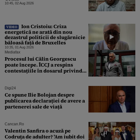
10:45, 02 Aug 2026
Ion Cristoiu: Criza
VIDEO
energetică ne arată din nou
dezastrul politicii de slugărnicie
băloasă față de Bruxelles
10:35, 01 Aug 2026
Mediafax
Procesul lui Călin Georgescu
poate începe. ÎCCJ a respins
contestațiile în dosarul privind
lovitura de stat
Digi24
Ce spune Ilie Bolojan despre
publicarea declarației de avere a
partenerei sale de viață
Cancan.ro
Valentin Sanfira o acuză pe
Codruța de adulter? 'Am iubit doi