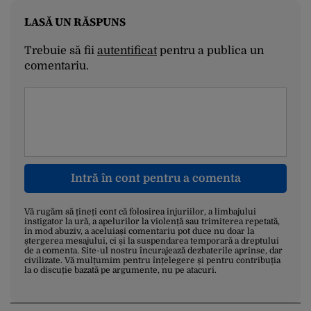
LASĂ UN RĂSPUNS
Trebuie să fii
autentificat
pentru a publica un
comentariu.
Intră în cont pentru a comenta
Vă rugăm să țineți cont că folosirea injuriilor, a limbajului
instigator la ură, a apelurilor la violență sau trimiterea repetată,
în mod abuziv, a aceluiași comentariu pot duce nu doar la
ștergerea mesajului, ci și la suspendarea temporară a dreptului
de a comenta. Site-ul nostru încurajează dezbaterile aprinse, dar
civilizate. Vă mulțumim pentru înțelegere și pentru contribuția
la o discuție bazată pe argumente, nu pe atacuri.