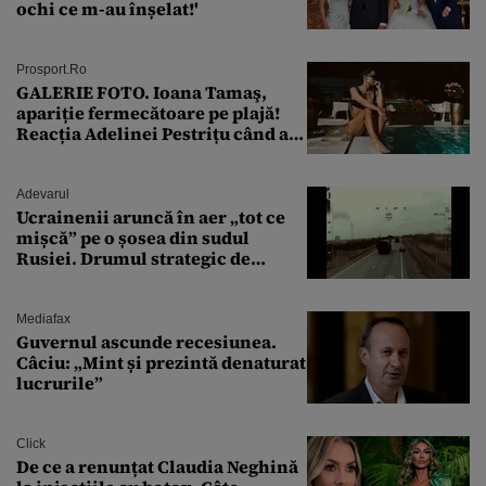
ochi ce m-au înșelat!'
Prosport.ro
GALERIE FOTO. Ioana Tamaş,
apariție fermecătoare pe plajă!
Reacția Adelinei Pestrițu când a
văzut-o
Adevarul
Ucrainenii aruncă în aer „tot ce
mișcă” pe o șosea din sudul
Rusiei. Drumul strategic de
aprovizionare către Crimeea este
controlat complet
Mediafax
Guvernul ascunde recesiunea.
Câciu: „Mint și prezintă denaturat
lucrurile”
Click
De ce a renunțat Claudia Neghină