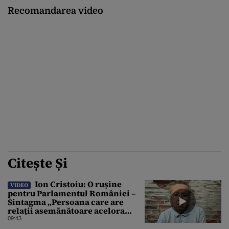
Recomandarea video
Citește Și
Ion Cristoiu: O rușine
VIDEO
pentru Parlamentul României –
Sintagma „Persoana care are
relații asemănătoare acelora
dintre soți” din Legea ANI
09:43