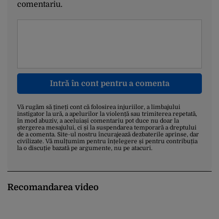
comentariu.
Intră în cont pentru a comenta
Vă rugăm să țineți cont că folosirea injuriilor, a limbajului
instigator la ură, a apelurilor la violență sau trimiterea repetată,
în mod abuziv, a aceluiași comentariu pot duce nu doar la
ștergerea mesajului, ci și la suspendarea temporară a dreptului
de a comenta. Site-ul nostru încurajează dezbaterile aprinse, dar
civilizate. Vă mulțumim pentru înțelegere și pentru contribuția
la o discuție bazată pe argumente, nu pe atacuri.
Recomandarea video