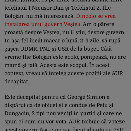
tefelistul 1 Nicușor Dan și Tefelistul 2, Ilie
Bolojan, nu mă interesează.
Dincolo se vrea
instalarea unui guvern Veștea
. Am o părere
proastă despre Veștea, nu îl știu, despre guvern.
În așa fel încât măcar o lună, 2-3 zile, să rupă
gașca UDMR, PNL și USR de la buget. Câtă
vreme Ilie Bolojan este acolo, pompează, nu are
mamă și tată. Acesta este scopul. În acest
context, vreau să înțeleg aceste poziții ale AUR
decapitat.
Este decapitat pentru că George Simion a
dispărut ca de obicei și e condus de Peiu și
Dungaciu, 2 tipi nou veniți în partid și care ne
spun ei cum nu vor vota. AUR trebuie să voteze
acest guvern. Așa cum s-a făcut alianță cu PSD