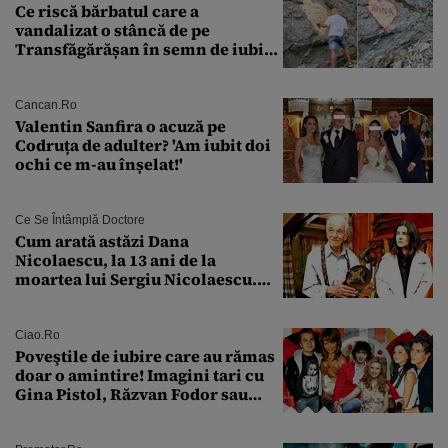
Ce riscă bărbatul care a
vandalizat o stâncă de pe
Transfăgărășan în semn de iubire
față de „Anna”
Cancan.ro
Valentin Sanfira o acuză pe
Codruța de adulter? 'Am iubit doi
ochi ce m-au înșelat!'
Ce Se Întâmplă Doctore
Cum arată astăzi Dana
Nicolaescu, la 13 ani de la
moartea lui Sergiu Nicolaescu.
Transformarea care i-a surprins
pe toți
Ciao.ro
Poveştile de iubire care au rămas
doar o amintire! Imagini tari cu
Gina Pistol, Răzvan Fodor sau
Andra Măruţă şi foştii parteneri