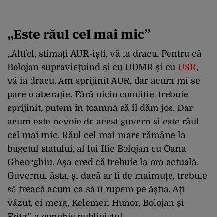
„Este răul cel mai mic”
„Altfel, stimați AUR-iști, vă ia dracu. Pentru că
Bolojan supraviețuind și cu UDMR și cu
USR
,
vă ia dracu. Am sprijinit AUR, dar acum mi se
pare o aberație. Fără nicio condiție, trebuie
sprijinit, putem în toamnă să îl dăm jos. Dar
acum este nevoie de acest guvern și este răul
cel mai mic. Răul cel mai mare rămâne la
bugetul statului, al lui Ilie Bolojan cu Oana
Gheorghiu. Așa cred că trebuie la ora actuală.
Guvernul ăsta, și dacă ar fi de maimuțe, trebuie
să treacă acum ca să îi rupem pe ăștia. Ați
văzut, ei merg, Kelemen Hunor, Bolojan și
Fritz”, a conchis publicistul.