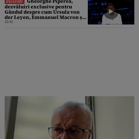
Gheorghe Piperea,
EXCLUSIV
dezvăluiri exclusive pentru
Gândul despre cum Ursula von
der Leyen, Emmanuel Macron și
Zelenski plănuiesc pe Signal să îl
22:41
pună „la respect” pe Trump