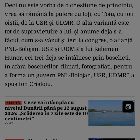
Deci nu este vorba de o chestiune de principiu,
vrea să rămână la putere cu toți, cu Țoiu, cu toți
oiștii, de la USR și UDMR. O altă variantă este
tot de supraviețuire a lui, și anume deja s-a
făcut, cum s-a văzut și ieri la congres, o alianță
PNL-Bolojan, USR și UDMR a lui Kelemen
Hunor, cei trei deja se întâlnesc prin boscheți,
în afara boscheților, filmați, fotografiați, pentru
a forma un guvern PNL-Bolojan, USR, UDMR”, a
spus Ion Cristoiu.
Ce se va întâmpla cu
ALERTĂ
nivelul Dunării până pe 12 august
2026: „Scăderea în 7 zile este de 10
centimetri”
22:43