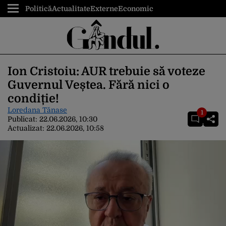
Politică
Actualitate
Externe
Economic
Ion Cristoiu: AUR trebuie să voteze
Guvernul Veștea. Fără nici o
condiție!
Loredana Tănase
1
Publicat:
22.06.2026, 10:30
Actualizat:
22.06.2026, 10:58