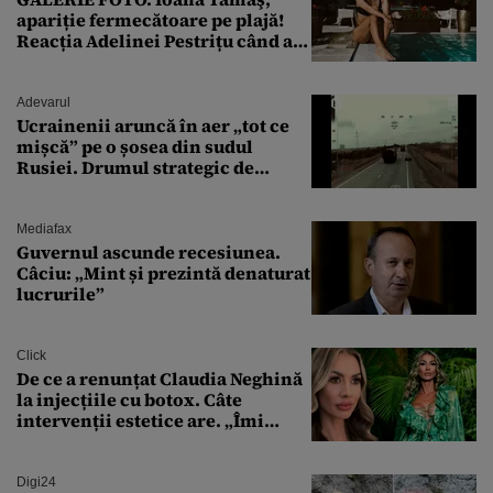
apariție fermecătoare pe plajă!
Reacția Adelinei Pestrițu când a
văzut-o
Adevarul
Ucrainenii aruncă în aer „tot ce
mișcă” pe o șosea din sudul
Rusiei. Drumul strategic de
aprovizionare către Crimeea este
controlat complet
Mediafax
Guvernul ascunde recesiunea.
Câciu: „Mint și prezintă denaturat
lucrurile”
Click
De ce a renunțat Claudia Neghină
la injecțiile cu botox. Câte
intervenții estetice are. „Îmi
îngheață fața”
Digi24