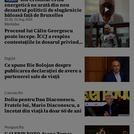
VIDEO
energetică ne arată din nou
dezastrul politicii de slugărnicie
băloasă față de Bruxelles
10:35, 01 Aug 2026
Mediafax
Procesul lui Călin Georgescu
poate începe. ÎCCJ a respins
contestațiile în dosarul privind
lovitura de stat
Digi24
Ce spune Ilie Bolojan despre
publicarea declarației de avere a
partenerei sale de viață
Cancan.ro
Doliu pentru Dan Diaconescu.
Fratele lui, Mario Diaconescu, a
încetat din viață la doar 60 de ani
Prosport.ro
GALERIE FOTO. Ioana Tamaş,