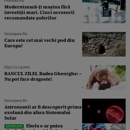
Promotor.ro
Modernizează-ți mașina fără
investiții mari. Cinci accesorii
recomandate șoferilor
Descopera.ro
Care este cel mai vechi pod din
Europa?
Râzi Cu Lacrimi
BANCUL ZILEI. Badea Gheorghe: –
Nu pot face dragoste!
Descopera.ro
Astronomii ar fi descoperit prima
exolună din afara Sistemului
Solar
Ebola s-ar putea
SĂNĂTATE