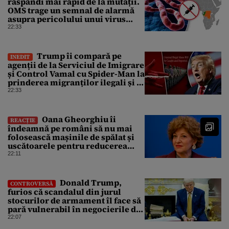
răspândi mai rapid de la mutații.
OMS trage un semnal de alarmă
asupra pericolului unui virus
pentru care nu există vaccin
22:33
Trump îi compară pe
INEDIT
agenții de la Serviciul de Imigrare
și Control Vamal cu Spider-Man la
prinderea migranților ilegali și a
infractorilor
22:33
Oana Gheorghiu îi
REACȚIE
îndeamnă pe români să nu mai
folosească mașinile de spălat și
uscătoarele pentru reducerea
consumului de energie
22:11
Donald Trump,
CONTROVERSĂ
furios că scandalul din jurul
stocurilor de armament îl face să
pară vulnerabil în negocierile de
pace cu Iranul
22:07