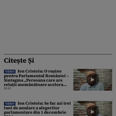
Citește Și
Ion Cristoiu: O rușine
VIDEO
pentru Parlamentul României –
Sintagma „Persoana care are
relații asemănătoare acelora
dintre soți” din Legea ANI
09:43
Ion Cristoiu: Se fac azi trei
VIDEO
luni de anulare a alegerilor
parlamentare din 1 decembrie