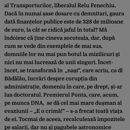
al Transporturilor, liberalul Relu Fenechiu.
Dacă în numai șase dosare cu demnitari, gaura
dată finanțelor publice este de 328 de milioane
de euro, la cât se ridică jaful în total? Mă
îndoiesc că ține cineva socoteala, dar, după
cum se vede din exemplele de mai sus,
domniile lor nu mai pun botul la mizilicuri și
nici nu mai lucrează de unii singuri. Încet-
încet, se transformă în „nași”, care scriu, ca dl
Bădălău, lucrări despre corupția din
administrație, domeniu în care, pe drept, și-ar
lua doctoratul. Premierul Ponta, care, acum,
pe munca DNA, se dă cel mai mare dușman al
evaziunii – „E o crimă!” – s-a frecat toată viața
de ei. Tocmai de aceea, recalculează impozitele
pe salarii, dar nu și pagubele astronomice