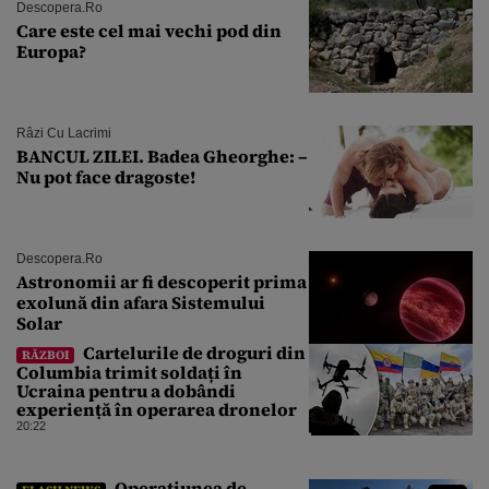
Descopera.ro
Care este cel mai vechi pod din
Europa?
Râzi Cu Lacrimi
BANCUL ZILEI. Badea Gheorghe: –
Nu pot face dragoste!
Descopera.ro
Astronomii ar fi descoperit prima
exolună din afara Sistemului
Solar
Cartelurile de droguri din
RĂZBOI
Columbia trimit soldați în
Ucraina pentru a dobândi
experiență în operarea dronelor
20:22
Operațiunea de