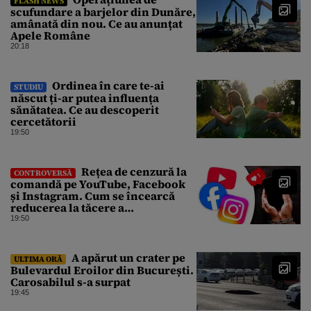
FLASH NEWS
scufundare a barjelor din Dunăre,
amânată din nou. Ce au anunțat
Apele Române
20:18
Ordinea în care te-ai
STUDIU
născut ți-ar putea influența
sănătatea. Ce au descoperit
cercetătorii
19:50
Rețea de cenzură la
CONTROVERSĂ
comandă pe YouTube, Facebook
și Instagram. Cum se încearcă
reducerea la tăcere a
investigațiilor de presă de pe
19:50
social media
A apărut un crater pe
ULTIMA ORĂ
Bulevardul Eroilor din București.
Carosabilul s-a surpat
19:45