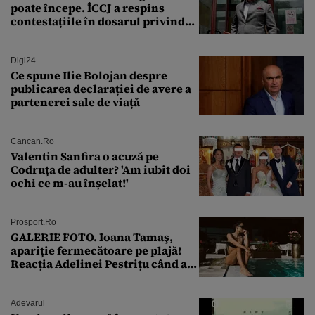
poate începe. ÎCCJ a respins
contestațiile în dosarul privind
lovitura de stat
Digi24
Ce spune Ilie Bolojan despre
publicarea declarației de avere a
partenerei sale de viață
Cancan.ro
Valentin Sanfira o acuză pe
Codruța de adulter? 'Am iubit doi
ochi ce m-au înșelat!'
Prosport.ro
GALERIE FOTO. Ioana Tamaş,
apariție fermecătoare pe plajă!
Reacția Adelinei Pestrițu când a
văzut-o
Adevarul