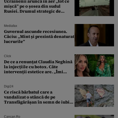
Ucrainenii aruncă în aer „tot ce
mișcă” pe o șosea din sudul
Rusiei. Drumul strategic de
aprovizionare către Crimeea este
controlat complet
Mediafax
Guvernul ascunde recesiunea.
Câciu: „Mint și prezintă denaturat
lucrurile”
Click
De ce a renunțat Claudia Neghină
la injecțiile cu botox. Câte
intervenții estetice are. „Îmi
îngheață fața”
Digi24
Ce riscă bărbatul care a
vandalizat o stâncă de pe
Transfăgărășan în semn de iubire
față de „Anna”
Cancan.ro