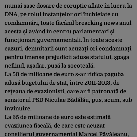
numai șase dosare de corupție aflate în lucru la
DNA, pe rolul instanțelor ori închieiate cu
condamnări, toate făcând breacking news anul
acesta și având în centru parlamentari și
funcționari guvernamentali. În toate aceste
cazuri, demnitarii sunt acuzați ori condamnați
pentru imense prejudicii aduse statului, șpaga
nefiind, așadar, pusă la socoteală.
La 50 de milioane de euro s-ar ridica paguba
adusă bugetului de stat, între 2011-2013, de
rețeaua de evazioniști, care ar fi patronată de
senatorul PSD Niculae Bădălău, pus, acum, sub
învinuire.
La 35 de milioane de euro este estimată
evaziunea fiscală, de care este acuzat
consilierul guvernamental Marcel Păvăleanu,