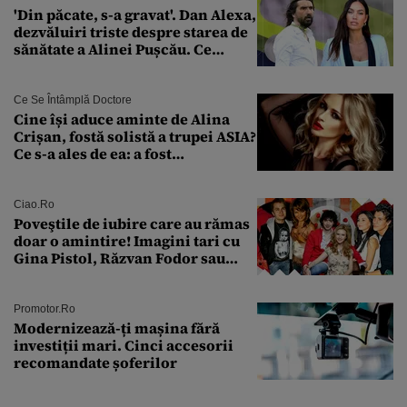
'Din păcate, s-a gravat'. Dan Alexa,
dezvăluiri triste despre starea de
sănătate a Alinei Pușcău. Ce
discuție au avut cu două zile în
urmă
Ce Se Întâmplă Doctore
Cine își aduce aminte de Alina
Crișan, fostă solistă a trupei ASIA?
Ce s-a ales de ea: a fost
condamnată la închisoare cu
suspendare. Ce acuzații i se aduc
Ciao.ro
Poveştile de iubire care au rămas
doar o amintire! Imagini tari cu
Gina Pistol, Răzvan Fodor sau
Andra Măruţă şi foştii parteneri
Promotor.ro
Modernizează-ți mașina fără
investiții mari. Cinci accesorii
recomandate șoferilor