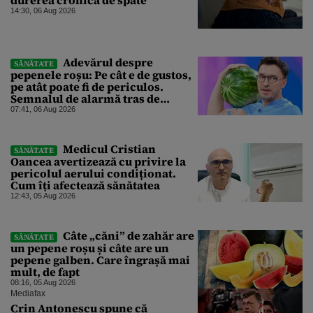
14:30, 06 Aug 2026
Adevărul despre
SĂNĂTATE
pepenele roșu: Pe cât e de gustos,
pe atât poate fi de periculos.
Semnalul de alarmă tras de
doctorul Mihail Pautov
07:41, 06 Aug 2026
Medicul Cristian
SĂNĂTATE
Oancea avertizează cu privire la
pericolul aerului condiționat.
Cum îți afectează sănătatea
12:43, 05 Aug 2026
Câte „căni” de zahăr are
SĂNĂTATE
un pepene roșu și câte are un
pepene galben. Care îngrașă mai
mult, de fapt
08:16, 05 Aug 2026
Mediafax
Crin Antonescu spune că