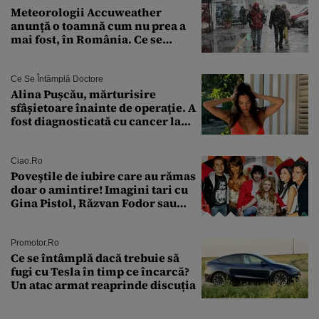
Meteorologii Accuweather
anunță o toamnă cum nu prea a
mai fost, în România. Ce se
întâmplă în septembrie,
octombrie și noiembrie 2026, în
București. Pe ce dată ninge
Ce Se Întâmplă Doctore
Alina Pușcău, mărturisire
sfâșietoare înainte de operație. A
fost diagnosticată cu cancer la
sân în metastază: „Este singurul
tratament care o să mă ajute să
îmi salvez viața”
Ciao.ro
Poveştile de iubire care au rămas
doar o amintire! Imagini tari cu
Gina Pistol, Răzvan Fodor sau
Andra Măruţă şi foştii parteneri
Promotor.ro
Ce se întâmplă dacă trebuie să
fugi cu Tesla în timp ce încarcă?
Un atac armat reaprinde discuția