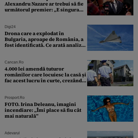
Alexandru Nazare ar trebui să fie
următorul premier: „E singura
soluție”
Digi24
Drona care a explodat în
Bulgaria, aproape de România, a
fost identificată. Ce arată analiza
preliminară a epavei
Cancan.ro
4.000 lei amendă tuturor
românilor care locuiesc la casă și
fac acest lucru în curte, crezând
că nu îi vede nimeni
Prosport.ro
FOTO. Irina Deleanu, imagini
incendiare: „Îmi place să fiu cât
mai naturală”
Adevarul