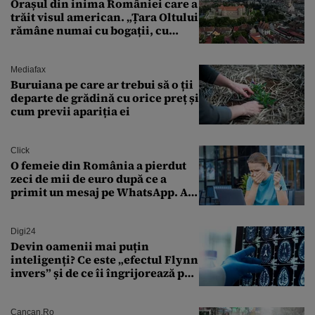
Orașul din inima României care a
trăit visul american. „Țara Oltului
rămâne numai cu bogații, cu
babele, cu moșnegii și cu
sărăntocii”
Mediafax
Buruiana pe care ar trebui să o ții
departe de grădină cu orice preț și
cum previi apariția ei
Click
O femeie din România a pierdut
zeci de mii de euro după ce a
primit un mesaj pe WhatsApp. A
crezut că va moșteni 175.000 de
euro din Franța
Digi24
Devin oamenii mai puțin
inteligenți? Ce este „efectul Flynn
invers” și de ce îi îngrijorează pe
cercetători
Cancan.ro