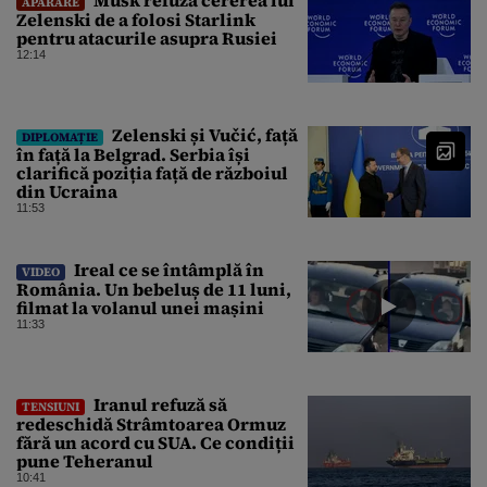
APĂRARE
Zelenski de a folosi Starlink
pentru atacurile asupra Rusiei
12:14
Zelenski și Vučić, față
DIPLOMAȚIE
în față la Belgrad. Serbia își
clarifică poziția față de războiul
din Ucraina
11:53
Ireal ce se întâmplă în
VIDEO
România. Un bebeluș de 11 luni,
filmat la volanul unei mașini
11:33
Iranul refuză să
TENSIUNI
redeschidă Strâmtoarea Ormuz
fără un acord cu SUA. Ce condiții
pune Teheranul
10:41