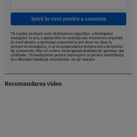
Intră în cont pentru a comenta
Vă rugăm să țineți cont că folosirea injuriilor, a limbajului
instigator la ură, a apelurilor la violență sau trimiterea repetată,
în mod abuziv, a aceluiași comentariu pot duce nu doar la
ștergerea mesajului, ci și la suspendarea temporară a dreptului
de a comenta. Site-ul nostru încurajează dezbaterile aprinse, dar
civilizate. Vă mulțumim pentru înțelegere și pentru contribuția
la o discuție bazată pe argumente, nu pe atacuri.
Recomandarea video