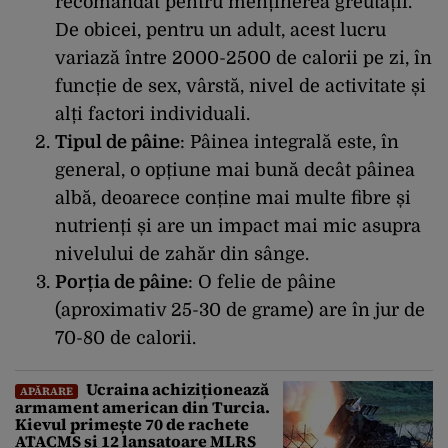
recomandat pentru menținerea greutății.
De obicei, pentru un adult, acest lucru
variază între 2000-2500 de calorii pe zi, în
funcție de sex, vârstă, nivel de activitate și
alți factori individuali.
Tipul de pâine
: Pâinea integrală este, în
general, o opțiune mai bună decât pâinea
albă, deoarece conține mai multe fibre și
nutrienți și are un impact mai mic asupra
nivelului de zahăr din sânge.
Porția de pâine
: O felie de pâine
(aproximativ 25-30 de grame) are în jur de
70-80 de calorii.
Ucraina achiziționează
APĂRARE
armament american din Turcia.
Kievul primește 70 de rachete
ATACMS și 12 lansatoare MLRS