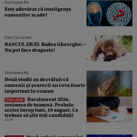
Descopera.ro
Este adevărat că inteligența
oamenilor scade?
Râzi Cu Lacrimi
BANCUL ZILEI. Badea Gheorghe: –
Nu pot face dragoste!
Descopera.ro
Două studii au dezvăluit că
oamenii și șoarecii au ceva foarte
important în comun
Bacalaureat 2026,
EDUCAȚIE
sesiunea de toamnă. Probele
scrise încep luni, 10 august. Ce
trebuie să știe toți candidații
12:14
Musk refuză cererea lui