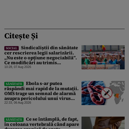
Citește Și
Sindicaliștii din sănătate
SOCIAL
cer rescrierea legii salarizării.
„Nu este o opțiune negociabilă”.
Ce modificări au trimis
Guvernului Bolojan
10:28, 07 Aug 2026
Ebola s-ar putea
SĂNĂTATE
răspândi mai rapid de la mutații.
OMS trage un semnal de alarmă
asupra pericolului unui virus
pentru care nu există vaccin
22:33, 06 Aug 2026
Ce se întâmplă, de fapt,
SĂNĂTATE
în coloana vertebrală când apare
durerea cronică de spate