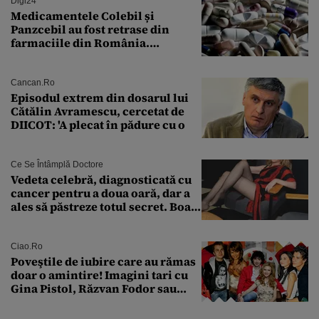
Digi24
Medicamentele Colebil și
Panzcebil au fost retrase din
farmaciile din România.
Explicația dată de Agenția
Națională a Medicamentului
Cancan.ro
Episodul extrem din dosarul lui
Cătălin Avramescu, cercetat de
DIICOT: 'A plecat în pădure cu o
Ce Se Întâmplă Doctore
Vedeta celebră, diagnosticată cu
cancer pentru a doua oară, dar a
ales să păstreze totul secret. Boala
a fost descoperită la un control de
rutină
Ciao.ro
Poveştile de iubire care au rămas
doar o amintire! Imagini tari cu
Gina Pistol, Răzvan Fodor sau
Andra Măruţă şi foştii parteneri