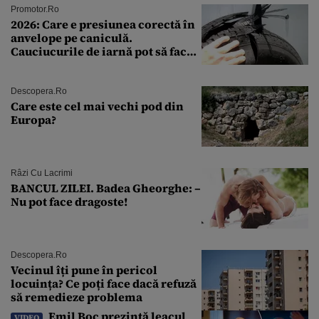
Promotor.ro
2026: Care e presiunea corectă în
anvelope pe caniculă.
Cauciucurile de iarnă pot să facă
explozie la peste 40°C?
Descopera.ro
Care este cel mai vechi pod din
Europa?
Râzi Cu Lacrimi
BANCUL ZILEI. Badea Gheorghe: –
Nu pot face dragoste!
Descopera.ro
Vecinul îți pune în pericol
locuința? Ce poți face dacă refuză
să remedieze problema
Emil Boc prezintă leacul
VIDEO