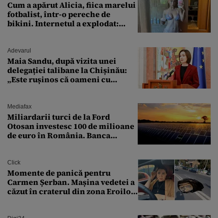
Cum a apărut Alicia, fiica marelui
fotbalist, într-o pereche de
bikini. Internetul a explodat:
„Zeiță superbă!”
Adevarul
Maia Sandu, după vizita unei
delegației talibane la Chișinău:
„Este rușinos că oameni cu
funcții înalte nu se
documentează”
Mediafax
Miliardarii turci de la Ford
Otosan investesc 100 de milioane
de euro în România. Banca
Transilvania le acordă o
finanțare uriașă
Click
Momente de panică pentru
Carmen Șerban. Mașina vedetei a
căzut în craterul din zona Eroilor:
„M-am speriat foarte tare”