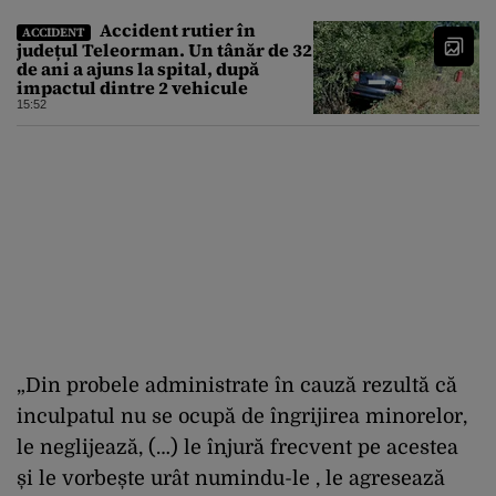
Accident rutier în
ACCIDENT
județul Teleorman. Un tânăr de 32
de ani a ajuns la spital, după
impactul dintre 2 vehicule
15:52
„Din probele administrate în cauză rezultă că
inculpatul nu se ocupă de îngrijirea minorelor,
le neglijează, (…) le înjură frecvent pe acestea
și le vorbește urât numindu-le
, le agresează