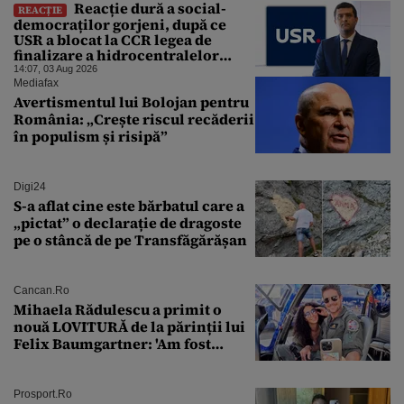
Reacție dură a social-
REACȚIE
democraților gorjeni, după ce
USR a blocat la CCR legea de
finalizare a hidrocentralelor
abandonate. „Nu ne-ar surprinde
14:07, 03 Aug 2026
dacă Miruță și USR ar acuza PSD și
Mediafax
de faptul că asupra Europei s-a
Avertismentul lui Bolojan pentru
abătut o cupolă de foc”
România: „Crește riscul recăderii
în populism și risipă”
Digi24
S-a aflat cine este bărbatul care a
„pictat” o declarație de dragoste
pe o stâncă de pe Transfăgărășan
Cancan.ro
Mihaela Rădulescu a primit o
nouă LOVITURĂ de la părinții lui
Felix Baumgartner: 'Am fost
ȘTEARSĂ complet din
Prosport.ro