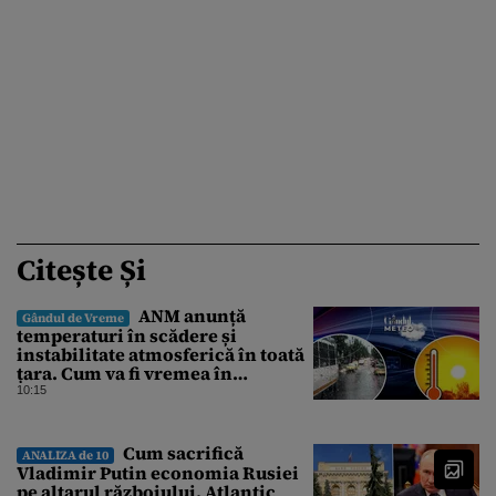
Citește Și
ANM anunță
Gândul de Vreme
temperaturi în scădere și
instabilitate atmosferică în toată
țara. Cum va fi vremea în
București și când vin vijeliile
10:15
Cum sacrifică
ANALIZA de 10
Vladimir Putin economia Rusiei
pe altarul războiului. Atlantic