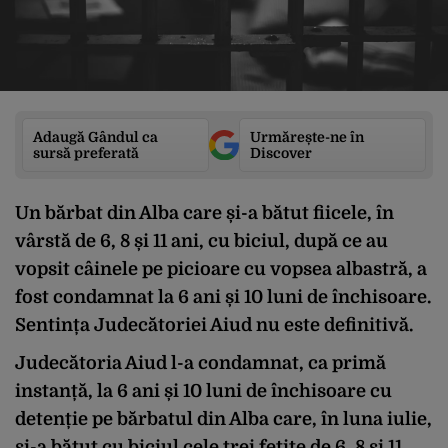
Adaugă Gândul ca
Urmărește-ne în
sursă preferată
Discover
Un bărbat din Alba care și-a bătut fiicele, în
vârstă de 6, 8 și 11 ani, cu biciul, după ce au
vopsit câinele pe picioare cu vopsea albastră, a
fost condamnat la 6 ani și 10 luni de închisoare.
Sentința Judecătoriei Aiud nu este definitivă.
Judecătoria Aiud l-a condamnat, ca primă
instanță, la 6 ani și 10 luni de închisoare cu
detenție pe bărbatul din Alba care, în luna iulie,
și-a bătut cu biciul cele trei fetițe de 6, 8 și 11