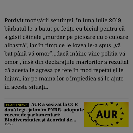
Potrivit motivării sentinței, în luna iulie 2019,
bărbatul le-a bătut pe fetițe cu biciul pentru că
a găsit câinele „murdar pe picioare cu o culoare
albastră”, iar în timp ce le lovea le-a spus „vă
bat până vă omor”, „dacă mâine vine poliția vă
omor”, însă din declarațiile martorilor a rezultat
că acesta le agresa pe fete în mod repetat și le
înjura, iar pe mama lor o împiedica să le ajute
în aceste situații.
AUR a sesizat la CCR
FLASH NEWS
două legi- jalon în PNRR, adoptate
recent de parlamentari:
Biodiversitatea şi Acordul de
împrumut cu BIRD
15:55