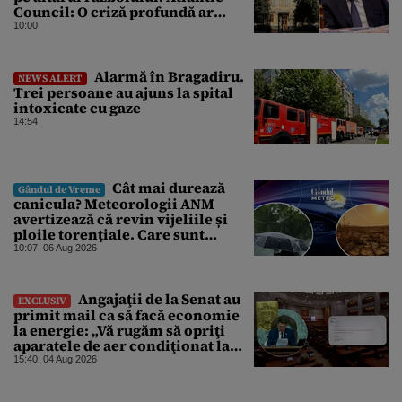
Council: O criză profundă ar
putea forța Kremlinul să apeleze
10:00
la ultimele resurse ale Băncii
Centrale
Alarmă în Bragadiru.
NEWS ALERT
Trei persoane au ajuns la spital
intoxicate cu gaze
14:54
Cât mai durează
Gândul de Vreme
canicula? Meteorologii ANM
avertizează că revin vijeliile și
ploile torențiale. Care sunt
zonele vizate, începând chiar de
10:07, 06 Aug 2026
azi
Angajaţii de la Senat au
EXCLUSIV
primit mail ca să facă economie
la energie: „Vă rugăm să opriţi
aparatele de aer condiţionat la
sfârşitul programului”
15:40, 04 Aug 2026