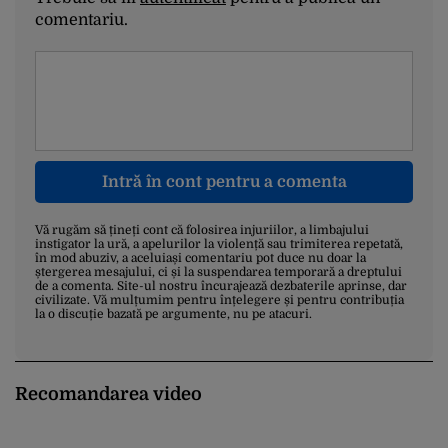
comentariu.
Intră în cont pentru a comenta
Vă rugăm să țineți cont că folosirea injuriilor, a limbajului
instigator la ură, a apelurilor la violență sau trimiterea repetată,
în mod abuziv, a aceluiași comentariu pot duce nu doar la
ștergerea mesajului, ci și la suspendarea temporară a dreptului
de a comenta. Site-ul nostru încurajează dezbaterile aprinse, dar
civilizate. Vă mulțumim pentru înțelegere și pentru contribuția
la o discuție bazată pe argumente, nu pe atacuri.
Recomandarea video