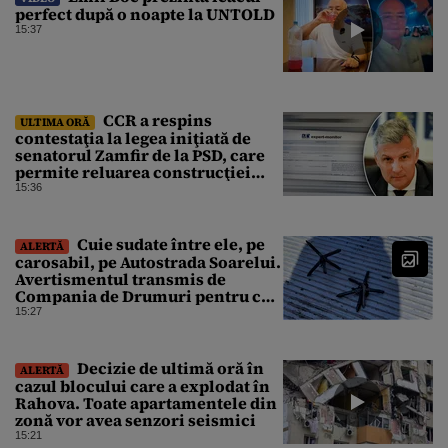
perfect după o noapte la UNTOLD
15:37
CCR a respins
ULTIMA ORĂ
contestaţia la legea iniţiată de
senatorul Zamfir de la PSD, care
permite reluarea construcţiei
hidrocentralelor din zonele
15:36
protejate
Cuie sudate între ele, pe
ALERTĂ
carosabil, pe Autostrada Soarelui.
Avertismentul transmis de
Compania de Drumuri pentru cei
care tranzitează A2
15:27
Decizie de ultimă oră în
ALERTĂ
cazul blocului care a explodat în
Rahova. Toate apartamentele din
zonă vor avea senzori seismici
15:21