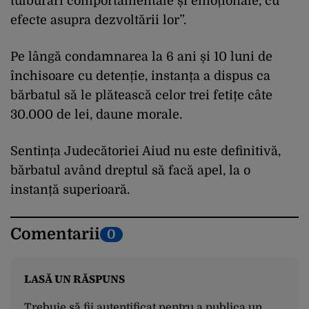
tulburări comportamentale și emoționale, cu
efecte asupra dezvoltării lor”.
Pe lângă condamnarea la 6 ani și 10 luni de
închisoare cu detenție, instanța a dispus ca
bărbatul să le plătească celor trei fetițe câte
30.000 de lei, daune morale.
Sentința Judecătoriei Aiud nu este definitivă,
bărbatul având dreptul să facă apel, la o
instanță superioară.
Comentarii
0
LASĂ UN RĂSPUNS
Trebuie să fii
autentificat
pentru a publica un