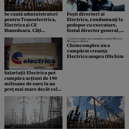
Se caută administratori
Foști directori ai
pentru Transelectrica,
Electrica, condamnați la
Electrica și CE
pedepse cu executare,
Hunedoara. Câți
fostul director general,
manageri și-au depus CV-
achitat
urile
Chimcomplex nu a
cumpărat creanța
Electrica asupra Oltchim
Salariații Electrica pot
cumpăra acțiuni de 190
milioane de euro la un
preț mai mare decât cel
de la privatizare