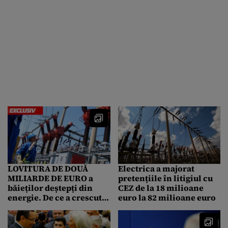
LOVITURA DE DOUĂ
Electrica a majorat
MILIARDE DE EURO a
pretențiile în litigiul cu
băieților deștepți din
CEZ de la 18 milioane
energie. De ce a crescut
euro la 82 milioane euro
factura la curent a
românilor. RAPORT AL
CURȚII DE CONTURI