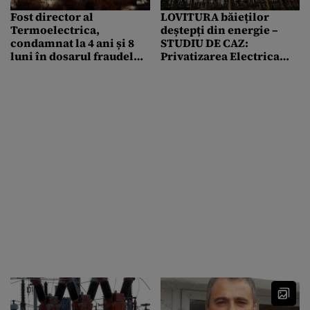
Fost director al
LOVITURA băieților
Termoelectrica,
deștepți din energie –
condamnat la 4 ani și 8
STUDIU DE CAZ:
luni în dosarul fraudelor
Privatizarea Electrica
de 23 milioane de euro
Muntenia SUD, făcută de
un spion bulgar și un
ministru trimis în
judecată