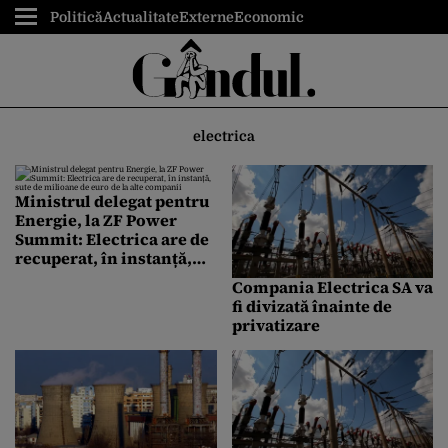
Politică
Actualitate
Externe
Economic
electrica
Ministrul delegat pentru
Energie, la ZF Power
Summit: Electrica are de
recuperat, în instanță,
sute de milioane de euro
Compania Electrica SA va
de la alte companii
fi divizată înainte de
privatizare