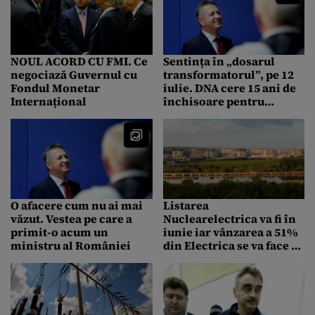
NOUL ACORD CU FMI. Ce
Sentința în „dosarul
negociază Guvernul cu
transformatorul”, pe 12
Fondul Monetar
iulie. DNA cere 15 ani de
Internațional
închisoare pentru
Fenechiu. „Sunt
ponderat optimist.
Părinții mei sunt
disperați. LIVE
O afacere cum nu ai mai
Listarea
văzut. Vestea pe care a
Nuclearelectrica va fi în
primit-o acum un
iunie iar vânzarea a 51%
ministru al României
din Electrica se va face în
iulie