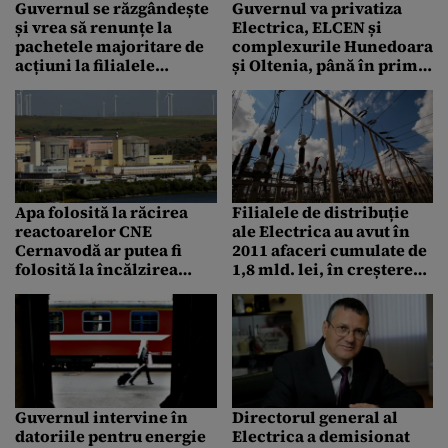
Guvernul se răzgândește
Guvernul va privatiza
și vrea să renunțe la
Electrica, ELCEN și
pachetele majoritare de
complexurile Hunedoara
acțiuni la filialele
și Oltenia, până în prima
Electrica
parte a lui 2013
Apa folosită la răcirea
Filialele de distribuție
reactoarelor CNE
ale Electrica au avut în
Cernavodă ar putea fi
2011 afaceri cumulate de
folosită la încălzirea
1,8 mld. lei, în creștere
locuințelor
cu 9%
Guvernul intervine în
Directorul general al
datoriile pentru energie
Electrica a demisionat