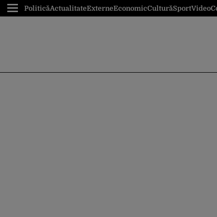
Politică
Actualitate
Externe
Economic
Cultură
Sport
Video
C