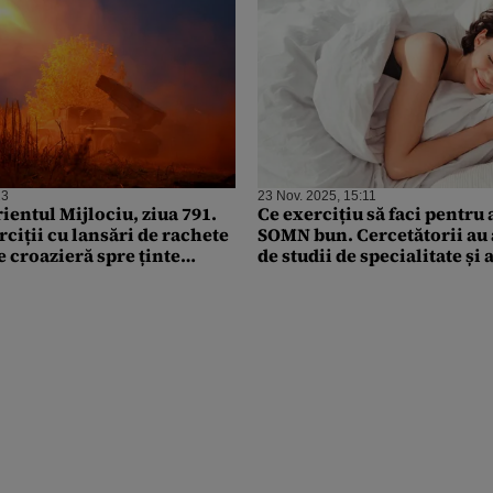
23
23 Nov. 2025, 15:11
ientul Mijlociu, ziua 791.
Ce exercițiu să faci pentru 
rciții cu lansări de rachete
SOMN bun. Cercetătorii au 
de croazieră spre ținte
de studii de specialitate și
 Golf
secretul odihnei perfecte