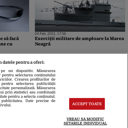
04 Feb. 2021, 17:56
e să facă
Exerciții militare de amploare la Marea
âne cu
Neagră
m datele pentru a oferi:
 pe un dispozitiv. Măsurarea
r pentru selectarea conținutului
iciilor. Crearea profilurilor de
 pentru selectarea publicității
icitate personalizată. Măsurarea
i prin statistici sau combinații
itate pentru a selecta conținutul.
 publicitatea. Date precise de
ACCEPT TOATE
ivului.
VREAU SA MODIFIC
SETARILE INDIVIDUAL