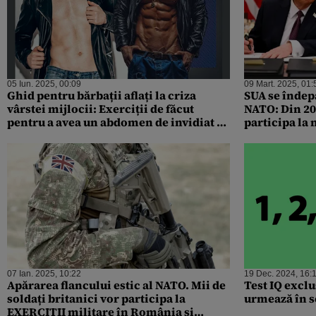
05 Iun. 2025, 00:09
09 Mart. 2025, 01:
Ghid pentru bărbații aflați la criza
SUA se îndep
vârstei mijlocii: Exerciții de făcut
NATO: Din 20
pentru a avea un abdomen de invidiat și
participa la 
a fi în formă MAXIMĂ la 35-55 ani
Europa. Ce m
07 Ian. 2025, 10:22
19 Dec. 2024, 16:
Apărarea flancului estic al NATO. Mii de
Test IQ exclu
soldați britanici vor participa la
urmează în ser
EXERCIȚII militare în România și