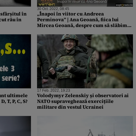
30 Oct. 2022, 08:45
 sfârșitul în
„Înapoi în viitor cu Andreea
ăcut rău în
Perminova” | Ana Geoană, fiica lui
Mircea Geoană, despre cum să slăbim
sănătos: „Psihicul este cel mai
important”
17 Feb. 2022, 19:23
unt ultimele
Volodymyr Zelenskiy și observatori ai
D, T, P, C, S?
NATO supraveghează exercițiile
militare din vestul Ucrainei