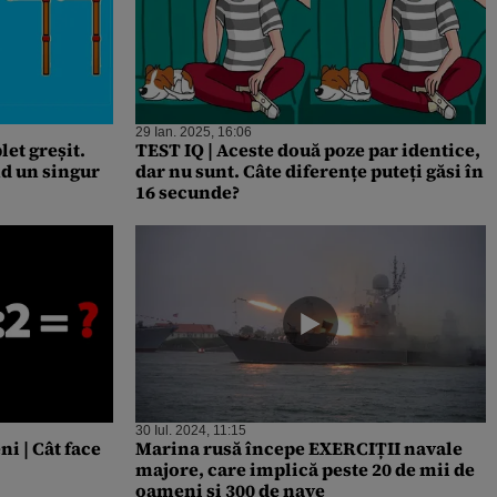
29 Ian. 2025, 16:06
let greșit.
TEST IQ | Aceste două poze par identice,
nd un singur
dar nu sunt. Câte diferențe puteți găsi în
16 secunde?
30 Iul. 2024, 11:15
i | Cât face
Marina rusă începe EXERCIȚII navale
majore, care implică peste 20 de mii de
oameni și 300 de nave