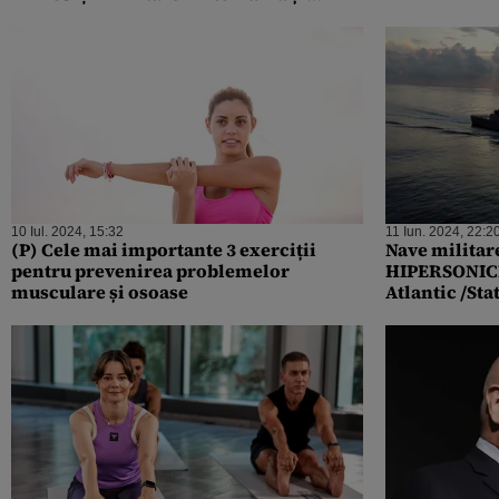
Bulgaria
10 Iul. 2024, 15:32
11 Iun. 2024, 22:2
(P) Cele mai importante 3 exerciții
Nave militar
pentru prevenirea problemelor
HIPERSONICE 
musculare și osoase
Atlantic /Sta
deplasarea s