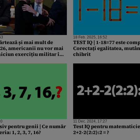
53
18 Feb. 2025, 16:52
ărtează și mai mult de
TEST IQ | 1-18=77 este comp
26, americanii nu vor mai
Corectați egalitatea, mutâ
niciun exercițiu militar în
chibrit
ăsuri iau statele din UE
10
11 Dec. 2024, 17:27
siv pentru genii | Ce număr
Test IQ pentru matematicien
ia: 1, 2, 3, 7, 16?
2+2-2(2:2):2 = ?