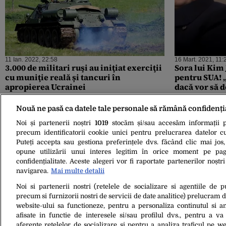
11 Ian. 2022, 22:58
16 Mart. 2021, 11:
3.000 de militari ruşi au iniţiat exerciţii
Sora lui Kim
cu muniţie reală și tancuri în
pentru SUA! „
apropierea Ucrainei
dacă vor să d
următorii pa
Nouă ne pasă ca datele tale personale să rămână confidenți
Noi și partenerii noștri
1019
stocăm și/sau accesăm informații pe
precum identificatorii cookie unici pentru prelucrarea datelor c
Puteți accepta sau gestiona preferințele dvs. făcând clic mai jos,
opune utilizării unui interes legitim în orice moment pe pag
confidențialitate. Aceste alegeri vor fi raportate partenerilor noștr
navigarea.
Mai multe detalii
Noi si partenerii nostri (retelele de socializare si agentiile de p
24 Aug. 2020, 22:28
precum si furnizorii nostri de servicii de date analitice) prelucram 
Un cercetător român a făcut o
website-ului sa functioneze, pentru a personaliza continutul si an
descoperire importantă. Exercițiile
afisate in functie de interesele si/sau profilul dvs., pentru a va 
fizice care ar putea preveni infectarea
aferente retelelor de socializare si pentru a analiza traficul pe we