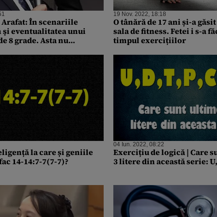
51
19 Nov. 2022, 18:18
Arafat: În scenariile
O tânără de 17 ani și-a găsit
 şi eventualitatea unui
sala de fitness. Fetei i s-a f
 8 grade. Asta nu
timpul exercițiilor
igur va fi, dar noi trebuie
im pentru aşa ceva
04 Iun. 2022, 08:22
eligență la care și geniile
Exercițiu de logică | Care s
 fac 14-14:7-7(7-7)?
3 litere din această serie: U, 