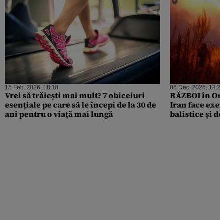
15 Feb. 2026, 18:18
06 Dec. 2025, 13:
Vrei să trăiești mai mult? 7 obiceiuri
RĂZBOI în Or
esențiale pe care să le începi de la 30 de
Iran face exe
ani pentru o viață mai lungă
balistice și 
simulate din