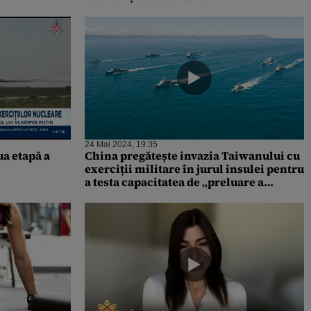
24 Mai 2024, 19:35
ua etapă a
China pregătește invazia Taiwanului cu
exerciții militare în jurul insulei pentru
a testa capacitatea de „preluare a
puterii” în forță