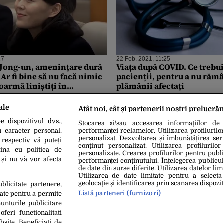
27
22 Feb. 2021, 11:25
 Jong-un, amenințare dură
Viața după COVID. Ce trebui
Ar fi bine să nu facă nimic
pacienții, pentru a nu răm
oarmă liniștiți în
plămânii afectați
tru ani”
ale
Atât noi, cât și partenerii noștri prelucră
 dispozitivul dvs.,
Stocarea și/sau accesarea informațiilor de
u caracter personal.
performanței reclamelor. Utilizarea profilurilo
personalizat. Dezvoltarea și îmbunătățirea serv
 respectiv vă puteți
conținut personalizat. Utilizarea profilurilor
ina cu politica de
personalizate. Crearea profilurilor pentru publ
i și nu vă vor afecta
performanței conținutului. Înțelegerea publiculu
de date din surse diferite. Utilizarea datelor lim
Utilizarea de date limitate pentru a selecta
geolocație și identificarea prin scanarea dispozit
ublicitate partenere,
Listă parteneri (furnizori)
date pentru a permite
unturile publicitare
oferi functionalitati
bsite. Beneficiati de