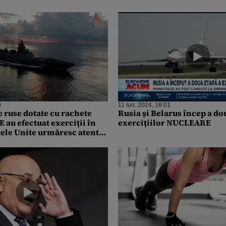
0
11 Iun. 2024, 16:01
e ruse dotate cu rachete
Rusia și Belarus încep a do
au efectuat exerciții în
exercițiilor NUCLEARE
tele Unite urmăresc atent
pre Cuba