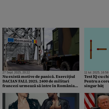
27 Sept. 2025, 20:22
11 Iul. 2025, 16:58
Nu există motive de panică. Exerciţiul
Test IQ cu chi
DACIAN FALL 2025. 2400 de militari
Pentru a core
francezi urmează să intre în România
singur băț
dinspre Bulgaria