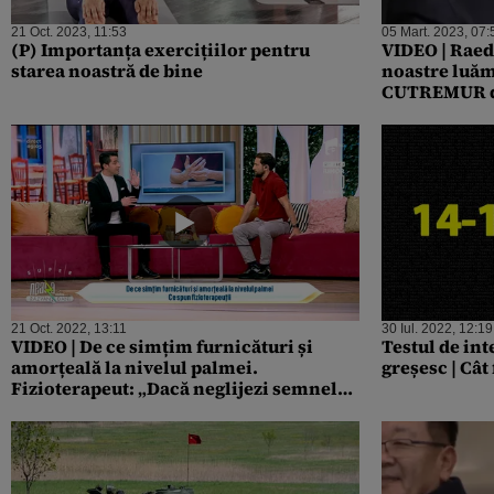
21 Oct. 2023, 11:53
05 Mart. 2023, 07:
(P) Importanța exercițiilor pentru
VIDEO | Raed 
starea noastră de bine
noastre luăm
CUTREMUR de
înseamnă că s
să ne pregăt
21 Oct. 2022, 13:11
30 Iul. 2022, 12:19
VIDEO | De ce simțim furnicături și
Testul de int
amorțeală la nivelul palmei.
greșesc | Cât
Fizioterapeut: „Dacă neglijezi semnele,
singura soluție rămâne chirurgul”