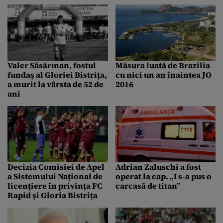
bronz
Valer Săsărman, fostul
Măsura luată de Brazilia
fundaș al Gloriei Bistrița,
cu nici un an înaintea JO
a murit la vârsta de 52 de
2016
ani
Decizia Comisiei de Apel
Adrian Zaluschi a fost
a Sistemului Național de
operat la cap. „I s-a pus o
licențiere în privința FC
carcasă de titan”
Rapid și Gloria Bistrița