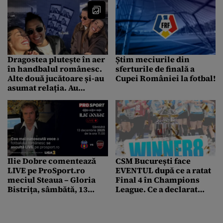
Dragostea plutește în aer
Știm meciurile din
în handbalul românesc.
sferturile de finală a
Alte două jucătoare și-au
Cupei României la fotbal!
asumat relația. Au
mărturisit totul printr-
un mesaj postat pe
Instagram
Ilie Dobre comentează
CSM București face
LIVE pe ProSport.ro
EVENTUL după ce a ratat
meciul Steaua – Gloria
Final 4 în Champions
Bistrița, sâmbătă, 13
League. Ce a declarat
decembrie 2025, de la ora
Cristina Neagu
11:00