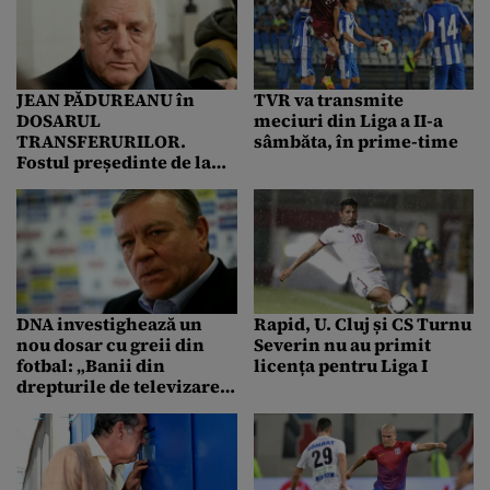
JEAN PĂDUREANU în
TVR va transmite
DOSARUL
meciuri din Liga a II-a
TRANSFERURILOR.
sâmbăta, în prime-time
Fostul președinte de la
Bistrița, ridicat de
polițiști din spital
DNA investighează un
Rapid, U. Cluj și CS Turnu
nou dosar cu greii din
Severin nu au primit
fotbal: „Banii din
licența pentru Liga I
drepturile de televizare
cuvenite echipei Gloria
Bistrița au ajuns la soția
lui Mircea Sandu”