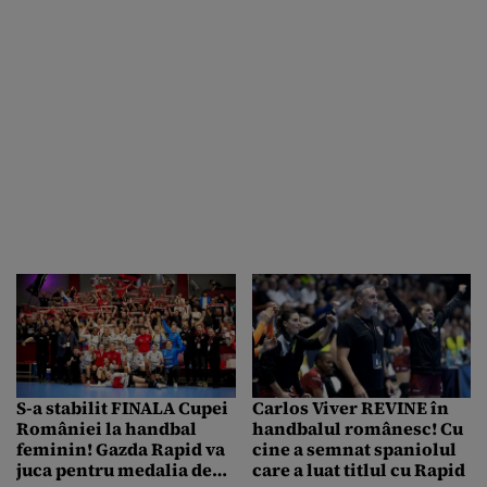
S-a stabilit FINALA Cupei
Carlos Viver REVINE în
României la handbal
handbalul românesc! Cu
feminin! Gazda Rapid va
cine a semnat spaniolul
juca pentru medalia de
care a luat titlul cu Rapid