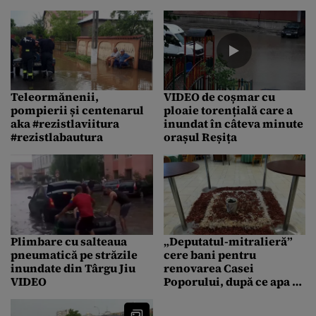
Teleormănenii,
VIDEO de coșmar cu
pompierii și centenarul
ploaie torențială care a
aka #rezistlaviitura
inundat în câteva minute
#rezistlabautura
orașul Reșița
Plimbare cu salteaua
„Deputatul-mitralieră”
pneumatică pe străzile
cere bani pentru
inundate din Târgu Jiu
renovarea Casei
VIDEO
Poporului, după ce apa a
fost scoasă cu găleata din
clădire FOTO