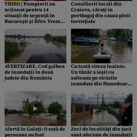
VIDEO | Pompierii au
Consilierii locali din
acţionat pentru 14
Craiova, căraţi în
situaţii de urgenţă în
portbagaj din cauza ploii
Bucureşti şi Ilfov. Vremea
torenţiale
rea a făcut ravagii
AVERTIZARE. Cod galben
Cu toată viteza înainte.
de inundații în două
Un tânăr a ieșit cu
județe din România
salteaua pe străzile
inundate din Hunedoara:
Așa arată o stradă din
centrul orașului – VIDEO
Alertă în Galați: O sută de
Zeci de localități din țară
persoane au fost
sunt afectate de inundații