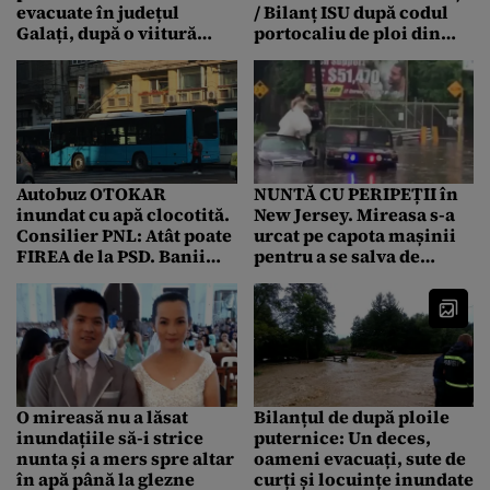
evacuate în județul
/ Bilanț ISU după codul
Galați, după o viitură
portocaliu de ploi din
formată pe un pârâu –
Capitală: Peste 200 de
VIDEO
acțiuni pentru
eliminarea apei
Autobuz OTOKAR
NUNTĂ CU PERIPEȚII în
inundat cu apă clocotită.
New Jersey. Mireasa s-a
Consilier PNL: Atât poate
urcat pe capota mașinii
FIREA de la PSD. Banii
pentru a se salva de
înapoi! Contractul oprit!
VIITURĂ
O mireasă nu a lăsat
Bilanțul de după ploile
inundațiile să-i strice
puternice: Un deces,
nunta și a mers spre altar
oameni evacuați, sute de
în apă până la glezne
curți și locuințe inundate