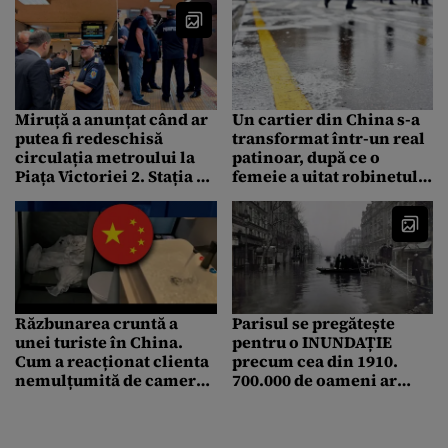
Miruță a anunțat când ar
Un cartier din China s-a
putea fi redeschisă
transformat într-un real
circulația metroului la
patinoar, după ce o
Piața Victoriei 2. Stația a
femeie a uitat robinetul
fost inundată în urma
deschis la boiler
furtunii violente din
București
Răzbunarea cruntă a
Parisul se pregătește
unei turiste în China.
pentru o INUNDAȚIE
Cum a reacționat clienta
precum cea din 1910.
nemulțumită de camera
700.000 de oameni ar
de hotel
putea fi afectați