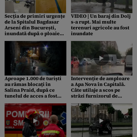
Secția de primiri urgențe
VIDEO | Un baraj din Dolj
de la Spitalul Bagdasar
s-a rupt. Mai multe
Arseni din București,
terenuri agricole au fost
inundată după o ploaie
inundate
torențială / UPU a costat
3,5 milioane de euro
Aproape 1.000 de turiști
Intervenție de amploare
au rămas blocați în
a Apa Nova în Capitală.
Salina Praid, după ce
Câte utilaje a scos pe
tunelul de acces a fost
străzi furnizorul de
inundat cu apă. Cum a
servicii de apă și
decurs operațiunea de
canalizare
evacuare