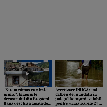
„Nu am rămas cu nimic,
Avertizare INHGA: cod
nimic”. Imaginile
galben de inundații în
dezastrului din Broșteni.
județul Botoșani, valabil
Rana deschisă lăsată de
pentru următoarele 24 de