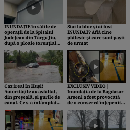
INUNDAȚIE în sălile de
Stai la bloc și ai fost
operații de la Spitalul
INUNDAT? Află cine
Județean din Târgu Jiu,
plătește și care sunt pașii
după o ploaie torențială.
de urmat
Apa s-a infiltrat la etajul 2
al clădirii
Caz ireal în Huși!
EXCLUSIV VIDEO |
Autoritățile au asfaltat,
Inundația de la Bagdasar
din greșeală, și gurile de
Arseni a fost provocată
canal. Ce s-a întâmplat
de o conservă înțepenită
după prima ploaie
într-un burlan. Ce
măsuri va lua
conducerea spitalului