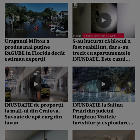
furia apelor și urmele
ore
cizmelor de noroi
Uraganul Milton a
S-au bucurat că blocul a
produs mai puține
fost reabilitat, dar s-au
PAGUBE în Florida decât
trezit cu apartamentele
estimau experții
INUNDATE. Este cazul
unor locatari din Galați
INUNDAȚIE de proporții
INUNDAȚIE la Salina
la mall-ul din Craiova.
Praid din județul
Șuvoaie de apă curg din
Harghita: Vizitele
tavan
turiștilor și exploatarea
sării au fost oprite