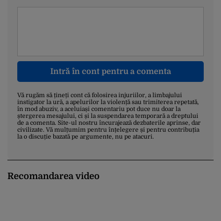
Intră în cont pentru a comenta
Vă rugăm să țineți cont că folosirea injuriilor, a limbajului
instigator la ură, a apelurilor la violență sau trimiterea repetată,
în mod abuziv, a aceluiași comentariu pot duce nu doar la
ștergerea mesajului, ci și la suspendarea temporară a dreptului
de a comenta. Site-ul nostru încurajează dezbaterile aprinse, dar
civilizate. Vă mulțumim pentru înțelegere și pentru contribuția
la o discuție bazată pe argumente, nu pe atacuri.
Recomandarea video