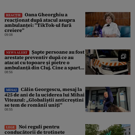
Oana Gheorghiu a
REACȚIE
reacționat după atacul asupra
ambulanței: ”TikTok-ul fură
creiere”
09:08
Șapte persoane au fost
NEWS ALERT
arestate preventiv după ce au
atacat cu topoare și pietre o
ambulanță din Cluj. Cine a spart
parbrizul și l-a rănit pe șofer
08:56
Călin Georgescu, mesaj la
MESAJ
425 de ani de la uciderea lui Mihai
Viteazul: „Globaliștii anticreștini
se tem de românii uniți”
08:55
Noi reguli pentru
LEGE
conducătorii de trotinete