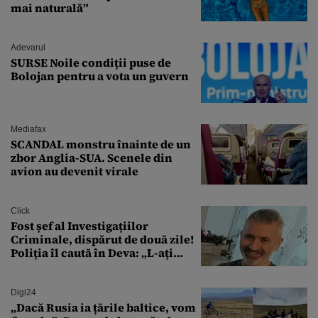
mai naturală”
Adevarul
SURSE Noile condiții puse de
Bolojan pentru a vota un guvern
Mediafax
SCANDAL monstru înainte de un
zbor Anglia-SUA. Scenele din
avion au devenit virale
Click
Fost șef al Investigațiilor
Criminale, dispărut de două zile!
Poliția îl caută în Deva: „L-ați
văzut?”
Digi24
„Dacă Rusia ia țările baltice, vom