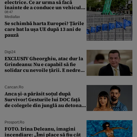
electrice. Ce ar urma să facă
înainte de a conduce un vehicul
pe drumurile publice
08:47
Mediafax
Se schimbă harta Europei? Țările
care bat la ușa UE după 13 ani de
pauză
Digi24
EXCLUSIV Gheorghiu, atac dur la
Grindeanu: Nu e capabil să fie
solidar cu nevoile țării. E nedrept
ca PSD să primească guvernarea
Cancan.ro
Anca și-a părăsit soțul după
Survivor! Gesturile lui DOC față
de colegele din junglă au detonat
relația de acasă!
Prosport.ro
FOTO. Irina Deleanu, imagini
incendiare: „Îmi place să fiu cât