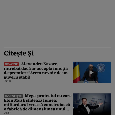
Citește Și
Alexandru Nazare,
REACȚIE
întrebat dacă ar accepta funcția
de premier: ”Avem nevoie de un
guvern stabil”
09:50
Mega-proiectul cu care
INVESTIȚIE
Elon Musk sfidează lumea:
miliardarul vrea să construiască
o fabrică de dimensiunea unui
oraș
09:37