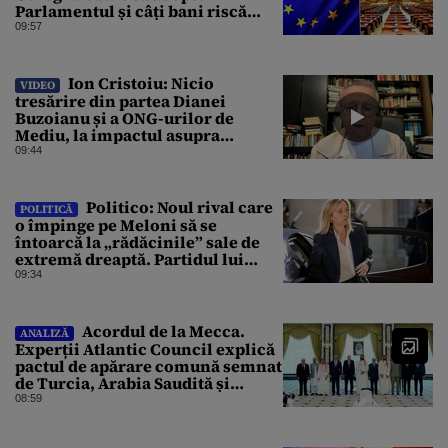
Parlamentul și câți bani riscă
România să piardă
09:57
Ion Cristoiu: Nicio
VIDEO
tresărire din partea Dianei
Buzoianu și a ONG-urilor de
Mediu, la impactul asupra
Mediului al Operațiunii de pe
09:44
Dunăre
Politico: Noul rival care
POLITICĂ
o împinge pe Meloni să se
întoarcă la „rădăcinile” sale de
extremă dreaptă. Partidul lui
Vannacci a trecut de 7% în
09:34
sondaje
Acordul de la Mecca.
ANALIZĂ
Experții Atlantic Council explică
pactul de apărare comună semnat
de Turcia, Arabia Saudită și
Pakistan
08:59