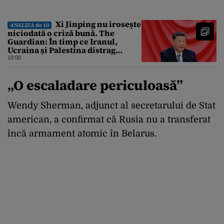
Xi Jinping nu irosește
ANALIZA de 10
niciodată o criză bună. The
Guardian: În timp ce Iranul,
Ucraina și Palestina distrag
atenția lumii, el strânge șurubul”
10:00
„O escaladare periculoasă”
Wendy Sherman, adjunct al secretarului de Stat
american, a confirmat că Rusia nu a transferat
încă armament atomic în Belarus.