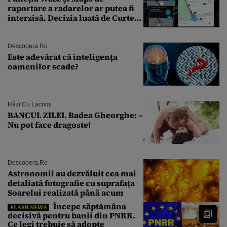
raportare a radarelor ar putea fi
interzisă. Decizia luată de Curtea
de Justiție a UE
Descopera.ro
Este adevărat că inteligența
oamenilor scade?
Râzi Cu Lacrimi
BANCUL ZILEI. Badea Gheorghe: –
Nu pot face dragoste!
Descopera.ro
Astronomii au dezvăluit cea mai
detaliată fotografie cu suprafața
Soarelui realizată până acum
Începe săptămâna
FLASH NEWS
decisivă pentru banii din PNRR.
Ce legi trebuie să adopte