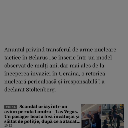
Anunțul privind transferul de arme nucleare
tactice în Belarus „se înscrie într-un model
observat de mulți ani, dar mai ales de la
începerea invaziei în Ucraina, o retorică
nucleară periculoasă și iresponsabilă”, a
declarat Stoltenberg.
Scandal uriaș într-un
VIRAL
avion pe ruta Londra – Las Vegas.
Un pasager beat a fost încătușat și
săltat de poliție, după ce a atacat o
stewardesă
10:12