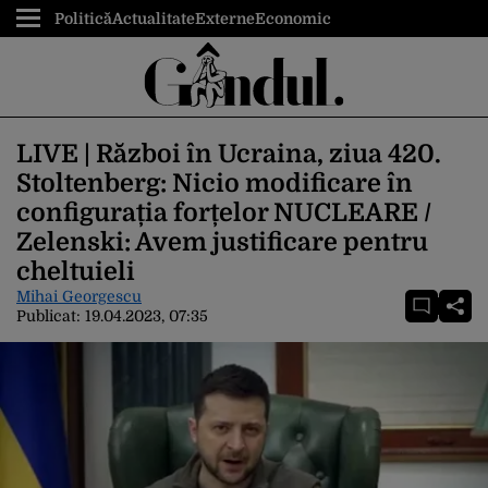
Politică
Actualitate
Externe
Economic
LIVE | Război în Ucraina, ziua 420.
Stoltenberg: Nicio modificare în
configurația forțelor NUCLEARE /
Zelenski: Avem justificare pentru
cheltuieli
Mihai Georgescu
Publicat:
19.04.2023, 07:35