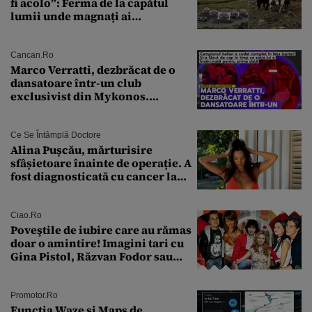
fi acolo”: Ferma de la capătul
lumii unde magnați ai
tehnologiei vor să
supraviețuiască apocalipsei
Cancan.ro
Marco Verratti, dezbrăcat de o
dansatoare într-un club
exclusivist din Mykonos.
Campionul italian a cedat
complet în fața ispitei!
Ce Se Întâmplă Doctore
Alina Pușcău, mărturisire
sfâșietoare înainte de operație. A
fost diagnosticată cu cancer la
sân în metastază: „Este singurul
tratament care o să mă ajute să
îmi salvez viața”
Ciao.ro
Poveştile de iubire care au rămas
doar o amintire! Imagini tari cu
Gina Pistol, Răzvan Fodor sau
Andra Măruţă şi foştii parteneri
Promotor.ro
Funcția Waze și Maps de