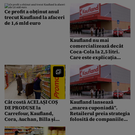
Ce profit a obținut anul
trecut Kaufland la afaceri
de 1,6 mld euro
Kaufland nu mai
comercializează decât
Coca-Cola la 2,5 litri.
Care este explicația
retailerului
Cât costă ACELAȘI COȘ
Kaufland lansează
DE PRODUSE la
„marea cuponiadă”.
Carrefour, Kaufland,
Retailerul preia strategia
Cora, Auchan, Billa și
folosită de companiile
Mega Image, după
americane
scumpirile de la 1 aprilie