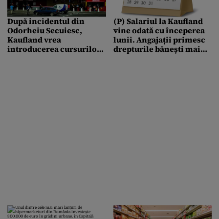
După incidentul din
(P) Salariul la Kaufland
Odorheiu Secuiesc,
vine odată cu începerea
Kaufland vrea
lunii. Angajații primesc
introducerea cursurilor
drepturile bănești mai
de limba română
devreme