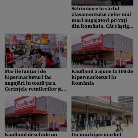
Schimbare la vârful
clasamentului celor mai
mari angajatori privați
din România. Cât câștigă
un angajat de la Kaufland
comparativ cu unul de la
Petrom
Marile lanțuri de
Kaufland a ajuns la 100 de
hipermarketuri fac
hipermarketuri în
angajări în toată țara.
România
Cerințele retailerilor și
profilul candidatului
ideal
Kaufland deschide un
Un nou hipermarket