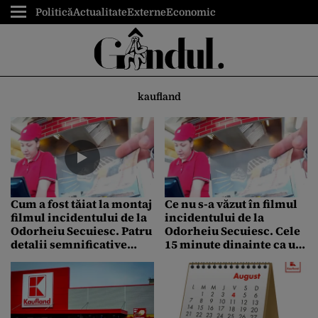
Politică
Actualitate
Externe
Economic
kaufland
Cum a fost tăiat la montaj
Ce nu s-a văzut în filmul
filmul incidentului de la
incidentului de la
Odorheiu Secuiesc. Patru
Odorheiu Secuiesc. Cele
detalii semnificative
15 minute dinainte ca un
care „instigă la ură” și
client să fie refuzat pe
dialogul complet cu
motiv că nu știe
vânzătoarea. Verdict
maghiară
CNCD