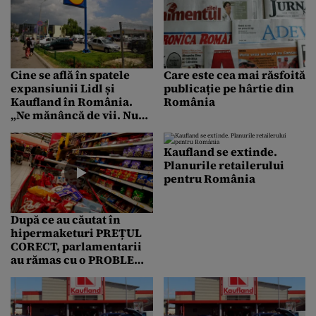
Cine se află în spatele
Care este cea mai răsfoită
expansiunii Lidl și
publicație pe hârtie din
Kaufland în România.
România
„Ne mănâncă de vii. Nu
mai putem continua așa”
Kaufland se extinde.
Planurile retailerului
pentru România
După ce au căutat în
hipermaketuri PREȚUL
CORECT, parlamentarii
au rămas cu o PROBLEMĂ
DE CAPITAL: „Băi,
nebunii ăia au ajuns la
sapă de lemn în
România”