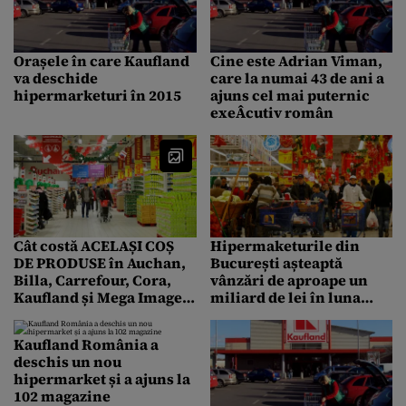
Orașele în care Kaufland
Cine este Adrian Viman,
va deschide
care la numai 43 de ani a
hipermarketuri în 2015
ajuns cel mai puternic
exeÂ­cutiv român
Cât costă ACELAȘI COȘ
Hipermaketurile din
DE PRODUSE în Auchan,
București așteaptă
Billa, Carrefour, Cora,
vânzări de aproape un
Kaufland și Mega Image
miliard de lei în luna
în Ajunul Crăciunului
decembrie
Kaufland România a
deschis un nou
hipermarket și a ajuns la
102 magazine