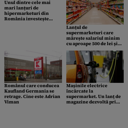
Unul dintre cele mai
mari lanțuri de
hipermarketuri din
România investește
300.000 de euro în
Lanțul de
grădini urbane, în
supermarketuri care
Capitală
mărește salariul minim
cu aproape 500 de lei și
dă zile în plus de
concediu
Românul care conducea
Mașinile electrice
Kaufland Germania se
încărcate la
retrage. Cine este Adrian
supermarket. Un lanț de
Viman
magazine dezvoltă prima
rețea publică de stații de
încărcare