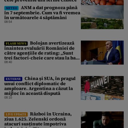
ANM a dat prognoza până
METEO
în 7 septembrie. Cum va fi vremea
în următoarele 4 săptămâni
08:54
Bolojan avertizează
FLASH NEWS
înaintea evaluării României de
către agențiile de rating: „Sunt
trei factori-cheie care stau la baza
acestor evaluări”
08:40
China și SUA, în pragul
EXTERNE
unui conflict diplomatic de
amploare. Argentina a căzut la
mijloc în această dispută
08:10
Război în Ucraina,
LIVE UPDATE
ziua 1.625. Zelenski ordonă
atacuri susținute împotriva