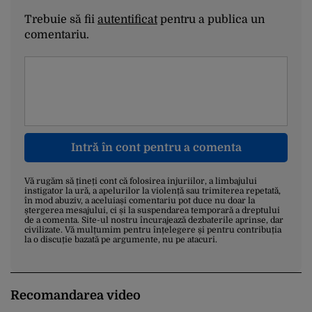
Trebuie să fii
autentificat
pentru a publica un
comentariu.
Intră în cont pentru a comenta
Vă rugăm să țineți cont că folosirea injuriilor, a limbajului
instigator la ură, a apelurilor la violență sau trimiterea repetată,
în mod abuziv, a aceluiași comentariu pot duce nu doar la
ștergerea mesajului, ci și la suspendarea temporară a dreptului
de a comenta. Site-ul nostru încurajează dezbaterile aprinse, dar
civilizate. Vă mulțumim pentru înțelegere și pentru contribuția
la o discuție bazată pe argumente, nu pe atacuri.
Recomandarea video