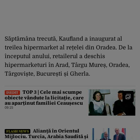
Săptămâna trecută, Kaufland a inaugurat al
treilea hipermarket al rețelei din Oradea. De la
începutul anului, retailerul a deschis
hipermarketuri în Arad, Târgu Mureș, Oradea,
Târgoviște, București și Gherla.
TOP 3 | Cele mai scumpe
INEDIT
obiecte vândute la licitație, care
au aparținut familiei Ceaușescu
09:15
Alianță în Orientul
FLASH NEWS
Mijlociu. Turcia, Arabia Saudită și