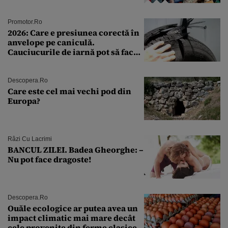
Andra Măruţă şi foştii parteneri
Promotor.ro
2026: Care e presiunea corectă în
anvelope pe caniculă.
Cauciucurile de iarnă pot să facă
explozie la peste 40°C?
Descopera.ro
Care este cel mai vechi pod din
Europa?
Râzi Cu Lacrimi
BANCUL ZILEI. Badea Gheorghe: –
Nu pot face dragoste!
Descopera.ro
Ouăle ecologice ar putea avea un
impact climatic mai mare decât
cele provenite din ferme clasice