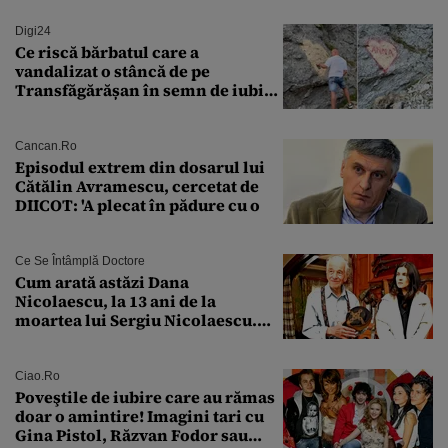
Digi24
Ce riscă bărbatul care a
vandalizat o stâncă de pe
Transfăgărășan în semn de iubire
față de „Anna”
Cancan.ro
Episodul extrem din dosarul lui
Cătălin Avramescu, cercetat de
DIICOT: 'A plecat în pădure cu o
Ce Se Întâmplă Doctore
Cum arată astăzi Dana
Nicolaescu, la 13 ani de la
moartea lui Sergiu Nicolaescu.
Transformarea care i-a surprins
pe toți
Ciao.ro
Poveştile de iubire care au rămas
doar o amintire! Imagini tari cu
Gina Pistol, Răzvan Fodor sau