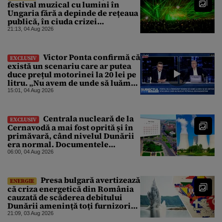
festival muzical cu lumini în
Ungaria fără a depinde de rețeaua
publică, în ciuda crizei
energetice
21:13, 04 Aug 2026
Victor Ponta confirmă că
EXCLUSIV
există un scenariu care ar putea
duce prețul motorinei la 20 lei pe
litru. „Nu avem de unde să luăm
petrol”
15:01, 04 Aug 2026
Centrala nucleară de la
EXCLUSIV
Cernavodă a mai fost oprită și în
primăvară, când nivelul Dunării
era normal. Documentele
descoperite de Gândul arată că
06:00, 04 Aug 2026
reactoarele au fost închise timp
de 20 de zile
Presa bulgară avertizează
ENERGIE
că criza energetică din România
cauzată de scăderea debitului
Dunării amenință toți furnizorii
balcanici de electricitate
21:09, 03 Aug 2026