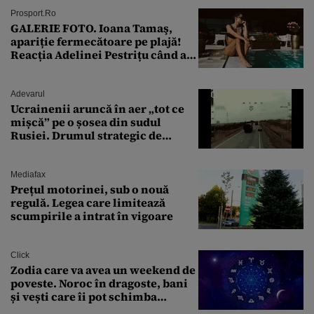
Prosport.ro
GALERIE FOTO. Ioana Tamaş,
apariție fermecătoare pe plajă!
Reacția Adelinei Pestrițu când a
văzut-o
Adevarul
Ucrainenii aruncă în aer „tot ce
mișcă” pe o șosea din sudul
Rusiei. Drumul strategic de
aprovizionare către Crimeea este
controlat complet
Mediafax
Prețul motorinei, sub o nouă
regulă. Legea care limitează
scumpirile a intrat în vigoare
Click
Zodia care va avea un weekend de
poveste. Noroc în dragoste, bani
și vești care îi pot schimba
viitorul