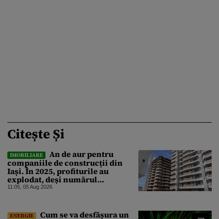
Citește Și
An de aur pentru
IMOBILIARE
companiile de construcții din
Iași. În 2025, profiturile au
explodat, deși numărul
angajaților a scăzut
11:05, 05 Aug 2026
Cum se va desfășura un
ENERGIE