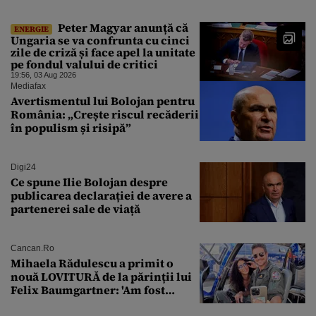
Peter Magyar anunță că
ENERGIE
Ungaria se va confrunta cu cinci
zile de criză și face apel la unitate
pe fondul valului de critici
19:56, 03 Aug 2026
Mediafax
Avertismentul lui Bolojan pentru
România: „Crește riscul recăderii
în populism și risipă”
Digi24
Ce spune Ilie Bolojan despre
publicarea declarației de avere a
partenerei sale de viață
Cancan.ro
Mihaela Rădulescu a primit o
nouă LOVITURĂ de la părinții lui
Felix Baumgartner: 'Am fost
ȘTEARSĂ complet din