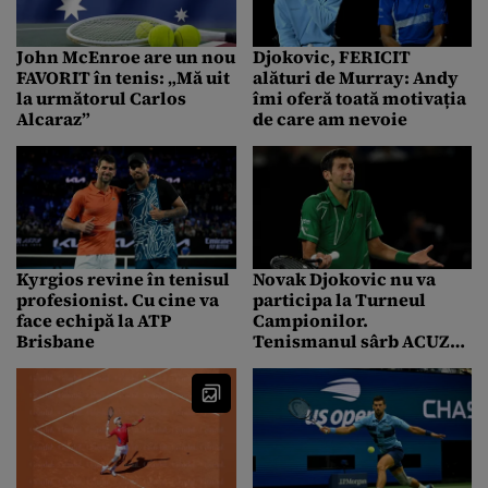
John McEnroe are un nou
Djokovic, FERICIT
FAVORIT în tenis: „Mă uit
alături de Murray: Andy
la următorul Carlos
îmi oferă toată motivația
Alcaraz”
de care am nevoie
Kyrgios revine în tenisul
Novak Djokovic nu va
profesionist. Cu cine va
participa la Turneul
face echipă la ATP
Campionilor.
Brisbane
Tenismanul sârb ACUZĂ
probleme fizice