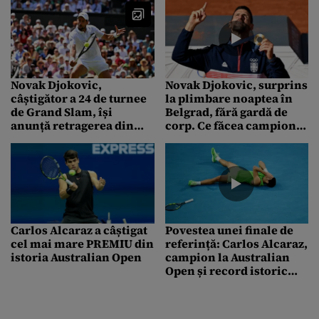
Novak Djokovic,
Novak Djokovic, surprins
câștigător a 24 de turnee
la plimbare noaptea în
de Grand Slam, își
Belgrad, fără gardă de
anunță retragerea din
corp. Ce făcea campionul
tenis: „Momentul este
mondial la tenis când a
mult mai aproape ca
fost filmat
niciodată”
Carlos Alcaraz a câștigat
Povestea unei finale de
cel mai mare PREMIU din
referință: Carlos Alcaraz,
istoria Australian Open
campion la Australian
Open și record istoric
stabilit la Melbourne