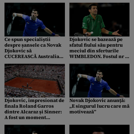
Carlos Alcaraz: „Parcă a
fost doi contra unu”
Ce spun specialiștii
Djokovic se bazează pe
despre șansele ca Novak
sfatul fiului său pentru
Djokovic să
meciul din sferturile
CUCEREASCĂ Australian
WIMBLEDON. Fostul nr 1
Open. „Nu joacă dacă nu
mondial este pregătit
crede că poate câștiga”
pentru Cobolli
Djokovic, impresionat de
Novak Djokovic anunță:
finala Roland Garros
„E singurul lucru care mă
dintre Alcaraz și Sinner:
motivează”
A fost un moment
ISTORIC