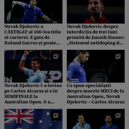
Novak Djokovic a
Novak Djokovic despre
CÂȘTIGAT al 100-lea titlu
interdicția de trei luni
al carierei. E gata de
primită de Jannik Sinner:
Roland Garros și poate
„Sistemul antidoping din
scrie istorie în tenisul
tenis, faultat de
mondial
FAVORITISM”
Novak Djokovic l-a învins
Ce spun specialiștii
pe Carlos Alcaraz și e în
despre marele MECI de la
SEMIFINALE la
Australian Open, Novak
Australian Open. S-a
Djokovic – Carlos Alcaraz
prefăcut sârbul că e
accidentat?