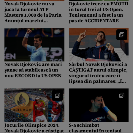
Novak Djokovic nu va
Djokovic trece cu EMOȚII
juca la turneul ATP
în turul trei al US Open.
Masters 1.000 de la Paris.
Tenismenul a fost la un
Anunțul marelui
pas de ACCIDENTARE
campion: „Îmi pare rău
pentru toți cei care
așteptau să mă vadă”
Novak Djokovic are mari
Sârbul Novak Djokovici a
șanse să stabilească un
CÂȘTIGAT aurul olimpic,
nou RECORD la US OPEN
singurul trofeu care îi
lipsea din palmares: „În
sfârşit, am reuşit! A fost o
bătălie incredibilă”
Jocurile Olimpice 2024.
S-a schimbat
Novak Djokovic a câștigat
clasamentul în tenisul