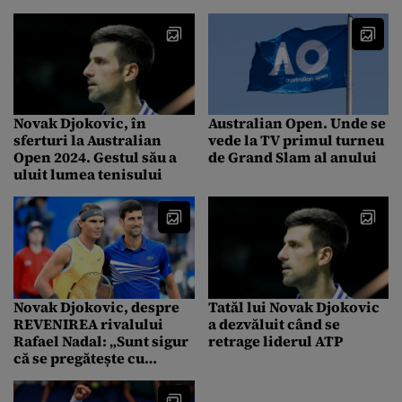
Novak Djokovic, în
Australian Open. Unde se
sferturi la Australian
vede la TV primul turneu
Open 2024. Gestul său a
de Grand Slam al anului
uluit lumea tenisului
Novak Djokovic, despre
Tatăl lui Novak Djokovic
REVENIREA rivalului
a dezvăluit când se
Rafael Nadal: „Sunt sigur
retrage liderul ATP
că se pregătește cu
intenția de a mai câștiga
un Grand Slam”