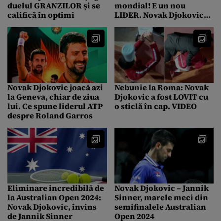
duelul GRANZILOR și se
mondial! E un nou
califică în optimi
LIDER. Novak Djokovic
pierde și locul doi
Novak Djokovic joacă azi
Nebunie la Roma: Novak
la Geneva, chiar de ziua
Djokovic a fost LOVIT cu
lui. Ce spune liderul ATP
o sticlă în cap. VIDEO
despre Roland Garros
Eliminare incredibilă de
Novak Djokovic – Jannik
la Australian Open 2024:
Sinner, marele meci din
Novak Djokovic, învins
semifinalele Australian
de Jannik Sinner
Open 2024