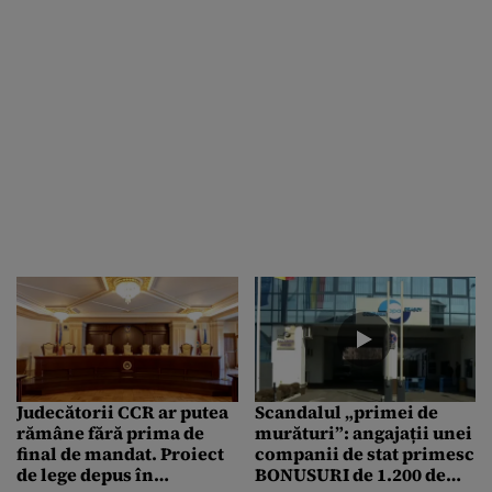
Judecătorii CCR ar putea
Scandalul „primei de
rămâne fără prima de
murături”: angajații unei
final de mandat. Proiect
companii de stat primesc
de lege depus în
BONUSURI de 1.200 de