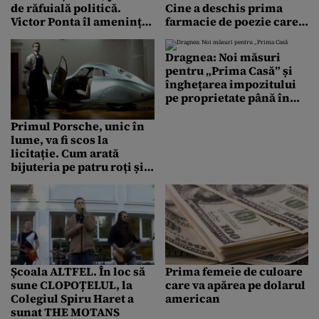
de răfuială politică.
Cine a deschis prima
Victor Ponta îl amenință
farmacie de poezie care
pe Nelu Tătaru!
prescrie versuri în loc de
medicamente – FOTO
Dragnea: Noi măsuri
pentru „Prima Casă” și
înghețarea impozitului
pe proprietate până în
2040
Primul Porsche, unic în
lume, va fi scos la
licitație. Cum arată
bijuteria pe patru roți și
cu cât ar putea fi vândută
– VIDEO
Școala ALTFEL. În loc să
Prima femeie de culoare
sune CLOPOȚELUL, la
care va apărea pe dolarul
Colegiul Spiru Haret a
american
sunat THE MOTANS