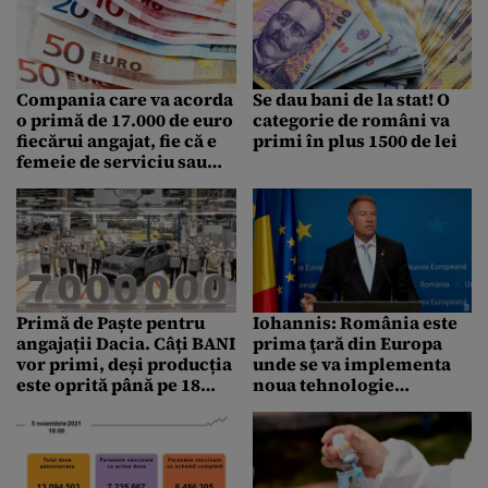
Compania care va acorda
Se dau bani de la stat! O
o primă de 17.000 de euro
categorie de români va
fiecărui angajat, fie că e
primi în plus 1500 de lei
femeie de serviciu sau
CEO
Primă de Paște pentru
Iohannis: România este
angajații Dacia. Câți BANI
prima ţară din Europa
vor primi, deși producția
unde se va implementa
este oprită până pe 18
noua tehnologie
aprilie
americană de reactoare
modulare mici