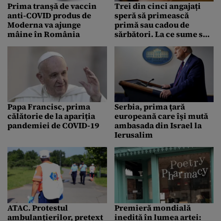
Prima tranşă de vaccin
Trei din cinci angajați
anti-COVID produs de
speră să primească
Moderna va ajunge
primă sau cadou de
mâine în România
sărbători. La ce sume se
așteaptă – Sondaj
BestJobs
Papa Francisc, prima
Serbia, prima ţară
călătorie de la apariția
europeană care îşi mută
pandemiei de COVID-19
ambasada din Israel la
Ierusalim
ATAC. Protestul
Premieră mondială
ambulanțierilor, pretext
inedită în lumea artei: