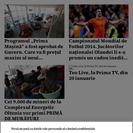
Programul „Prima
Campionatul Mondial de
Mașină” a fost aprobat de
Fotbal 2014. Jucătorilor
Guvern. Care va fi prețul
naționalei Olandei li s-a
maxim al unui
promis un cadou inedit
autoturism
în cazul în care câștigă
Cupa Mondială
Teo Live, la Prima TV, din
20 ianuarie
Cei 9.000 de mineri de la
Complexul Energetic
Oltenia vor primi PRIMĂ
DE MURĂTURI
Nouă ne pasă ca datele tale personale să rămână confidențiale