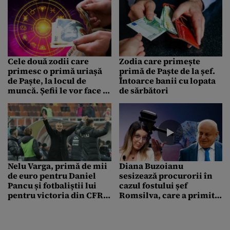
Cele două zodii care
Zodia care primește
primesc o primă uriașă
primă de Paște de la șef.
de Paște, la locul de
Întoarce banii cu lopata
muncă. Șefii le vor face o
de sărbători
surpriză financiară
plăcută
Nelu Varga, primă de mii
Diana Buzoianu
de euro pentru Daniel
sesizează procurorii în
Pancu și fotbaliștii lui
cazul fostului șef
pentru victoria din CFR-
Romsilva, care a primit
U Cluj. „Mi s-a blocat
ilegal prima de 100.000
telefonul de la mesaje”
de euro