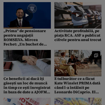
Parlament
lei, în timp ce Guvernul
anunță concedieri
„Prima” de pensionare
Activitate profitabilă, pe
pentru angajații
piața RCA. ASF a publicat
ROMSILVA. Mircea
cifrele pentru anul trecut
Fechet: „Un buchet de
flori pentru doamne și o
strângere de mână în
cazul bărbaților”
Ce beneficii ai dacă îți
E tulburător ce a făcut
găsești un loc de muncă
Kate Winslet PRIMA dată
în timp ce ești înregistrat
când l-a întâlnit pe
în baza de date a AJOFM,
Leonardo DiCaprio. El
ca șomer
avea doar 23 de ani