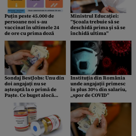
Puțin peste 45.000 de
Ministrul Educaţiei:
persoane noi s-au
”Şcoala trebuie să se
vaccinat în ultimele 24
deschidă prima şi să se
de ore cu prima doză
închidă ultima”
Sondaj BestJobs: Unu din
Instituția din România
doi angajați nu se
unde angajații primesc
așteaptă la o primă de
în plus 30% din salariu,
Paște. Ce buget alocă
„spor de COVID”
pentru aceste sărbători