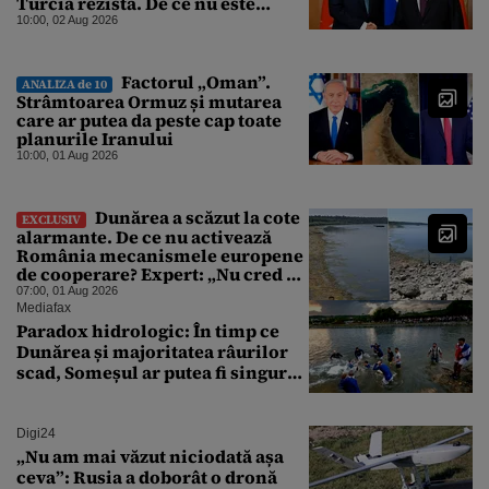
Turcia rezistă. De ce nu este
Moscova îngrijorată de
10:00, 02 Aug 2026
orientarea spre vest a Ankarei
Factorul „Oman”.
ANALIZA de 10
Strâmtoarea Ormuz și mutarea
care ar putea da peste cap toate
planurile Iranului
10:00, 01 Aug 2026
Dunărea a scăzut la cote
EXCLUSIV
alarmante. De ce nu activează
România mecanismele europene
de cooperare? Expert: „Nu cred că
a sta și a aștepta ploaia reprezintă
07:00, 01 Aug 2026
o strategie viabilă”
Mediafax
Paradox hidrologic: În timp ce
Dunărea și majoritatea râurilor
scad, Someșul ar putea fi singurul
mare râu cu debite în creștere
Digi24
„Nu am mai văzut niciodată așa
ceva”: Rusia a doborât o dronă