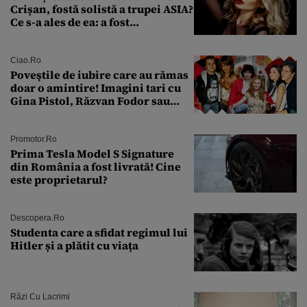
Crișan, fostă solistă a trupei ASIA?
Ce s-a ales de ea: a fost
condamnată la închisoare cu
suspendare. Ce acuzații i se aduc
Ciao.ro
Poveştile de iubire care au rămas
doar o amintire! Imagini tari cu
Gina Pistol, Răzvan Fodor sau
Andra Măruţă şi foştii parteneri
Promotor.ro
Prima Tesla Model S Signature
din România a fost livrată! Cine
este proprietarul?
Descopera.ro
Studenta care a sfidat regimul lui
Hitler și a plătit cu viața
Râzi Cu Lacrimi