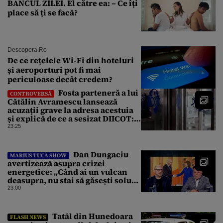
BANCUL ZILEI. El către ea: – Ce îți
place să ți se facă?
Descopera.ro
De ce rețelele Wi-Fi din hoteluri
și aeroporturi pot fi mai
periculoase decât credem?
Fosta parteneră a lui
CONTROVERSĂ
Cătălin Avramescu lansează
acuzații grave la adresa acestuia
și explică de ce a sesizat DIICOT:
„Făcea baie complet dezbrăcat cu
23:25
copiii”. Fostul consilier
prezidențial respinge acuzațiile
Dan Dungaciu
MARIUS TUCĂ SHOW
avertizează asupra crizei
energetice: „Când ai un vulcan
deasupra, nu stai să găsești soluții
cu leucoplast”
23:00
Tatăl din Hunedoara
FLASH NEWS