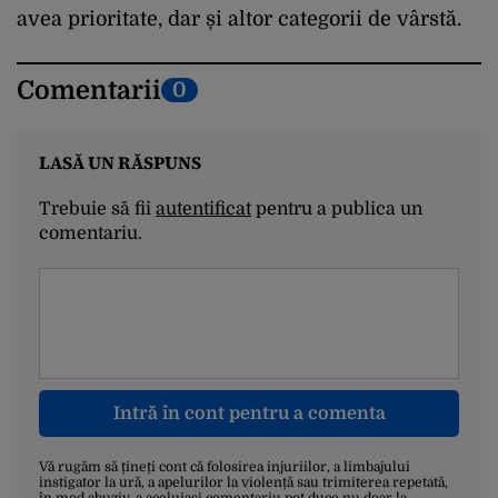
avea prioritate, dar și altor categorii de vârstă.
Comentarii
0
LASĂ UN RĂSPUNS
Trebuie să fii
autentificat
pentru a publica un
comentariu.
Intră în cont pentru a comenta
Vă rugăm să țineți cont că folosirea injuriilor, a limbajului
instigator la ură, a apelurilor la violență sau trimiterea repetată,
în mod abuziv, a aceluiași comentariu pot duce nu doar la