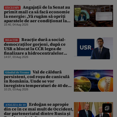
Angajaţii de la Senat au
EXCLUSIV
primit mail ca să facă economie
la energie: „Vă rugăm să opriţi
aparatele de aer condiţionat la
sfârşitul programului”
15:40, 04 Aug 2026
Reacție dură a social-
REACȚIE
democraților gorjeni, după ce
USR a blocat la CCR legea de
finalizare a hidrocentralelor
abandonate. „Nu ne-ar surprinde
14:07, 03 Aug 2026
dacă Miruță și USR ar acuza PSD și
de faptul că asupra Europei s-a
abătut o cupolă de foc”
Val de căldură
Gândul de Vreme
persistent, cod roșu de caniculă
în România. Unde se vor
înregistra temperaturi de 40 de
grade, potrivit ANM
10:25, 03 Aug 2026
Erdoğan se apropie
ANALIZA de 10
din ce în ce mai mult de Occident,
dar parteneriatul dintre Rusia și