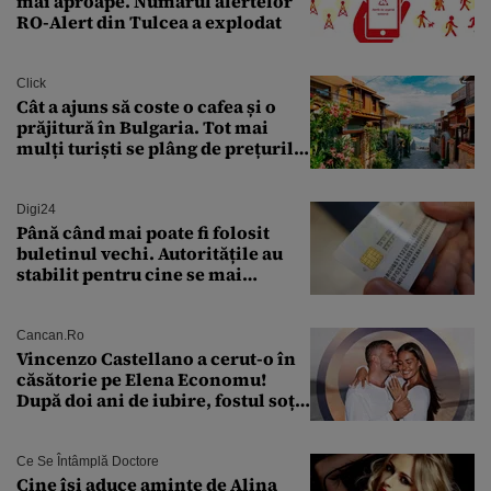
mai aproape. Numărul alertelor
RO-Alert din Tulcea a explodat
Click
Cât a ajuns să coste o cafea și o
prăjitură în Bulgaria. Tot mai
mulți turiști se plâng de prețurile
ridicate
Digi24
Până când mai poate fi folosit
buletinul vechi. Autoritățile au
stabilit pentru cine se mai
eliberează cartea de identitate
model 1997
Cancan.ro
Vincenzo Castellano a cerut-o în
căsătorie pe Elena Economu!
După doi ani de iubire, fostul soț
al Antoniei se pregătește de nuntă
Ce Se Întâmplă Doctore
Cine își aduce aminte de Alina