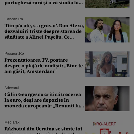
portugheză rară și o va studia la
un institut de cercetare
Cancan.ro
'Din păcate, s-a gravat'. Dan Alexa,
dezvăluiri triste despre starea de
sănătate a Alinei Pușcău. Ce
discuție au avut cu două zile în
urmă
Prosport.ro
Prezentatoarea TV, postare
despre o plajă de nudiști: „Bine te-
am găsit, Amsterdam”
Adevarul
Călin Georgescu critică trecerea
la euro, deși are depozite în
moneda europeană: „Renunți la
leu, renunți la suveranitate”
Mediafax
Războiul din Ucraina se simte tot