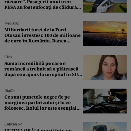
răcoare”. Pasagerii unui tren
PESA au fost sufocați de căldură
pe ruta București-Constanța
Mediafax
Miliardarii turci de la Ford
Otosan investesc 100 de milioane
de euro în România. Banca
Transilvania le acordă o
finanțare uriașă
Click
Suma incredibilă pe care o
româncă a trebuit să o plătească
după ce a ajuns la un spital în SUA:
„Asta este America”
Digi24
Ce sunt punctele negre de pe
marginea parbrizului și la ce
folosesc. Rolul lor este esențial
pentru siguranța mașinii
Cancan.ro
ULTIMA ORĂ! A murit într-un