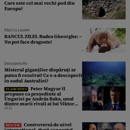
Care este cel mai vechi pod din
Europa?
Râzi Cu Lacrimi
BANCUL ZILEI. Badea Gheorghe: –
Nu pot face dragoste!
Descopera.ro
Misterul giganților dispăruți ar
putea fi rezolvat! Ce s-a descoperit
în sudul Australiei?
Peter Magyar îl
FLASH NEWS
propune ca președinte al
Ungariei pe András Baka, unul
dintre marii rivali ai lui Viktor
Orbán
16:11
Controversă de nivel
REACȚIE
internațional, după concertul