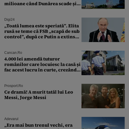
milioane când Dunărea scade și
Cernavodă produce puțin
Digi24
„Toată lumea este speriată”. Elita
rusă se teme că FSB „scapă de sub
control”, după ce Putin a extins
puterea serviciului
Cancan.ro
4.000 lei amendă tuturor
românilor care locuiesc la casă și
fac acest lucru în curte, crezând
că nu îi vede nimeni
Prosport.ro
Ce dramă! A murit tatăl lui Leo
Messi, Jorge Messi
Adevarul
„Era mai bun trenul vechi, era