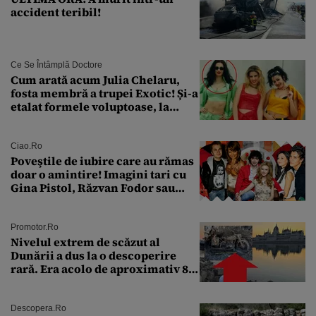
accident teribil!
Ce Se Întâmplă Doctore
Cum arată acum Julia Chelaru,
fosta membră a trupei Exotic! Și-a
etalat formele voluptoase, la
aproape 50 de ani
Ciao.ro
Poveştile de iubire care au rămas
doar o amintire! Imagini tari cu
Gina Pistol, Răzvan Fodor sau
Andra Măruţă şi foştii parteneri
Promotor.ro
Nivelul extrem de scăzut al
Dunării a dus la o descoperire
rară. Era acolo de aproximativ 80
de ani
Descopera.ro