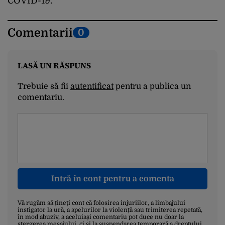
COVID-19.
Comentarii
0
LASĂ UN RĂSPUNS
Trebuie să fii
autentificat
pentru a publica un
comentariu.
Intră în cont pentru a comenta
Vă rugăm să țineți cont că folosirea injuriilor, a limbajului
instigator la ură, a apelurilor la violență sau trimiterea repetată,
în mod abuziv, a aceluiași comentariu pot duce nu doar la
ștergerea mesajului, ci și la suspendarea temporară a dreptului