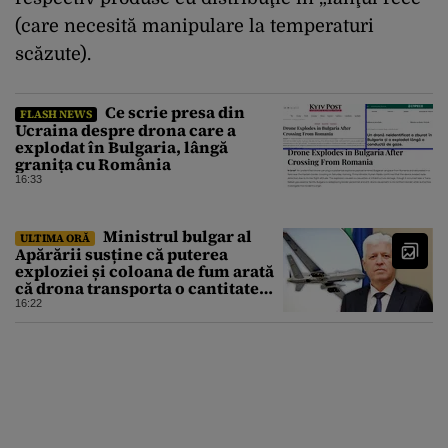
(care necesită manipulare la temperaturi
scăzute).
Ce scrie presa din
FLASH NEWS
Ucraina despre drona care a
explodat în Bulgaria, lângă
granița cu România
16:33
Ministrul bulgar al
ULTIMA ORĂ
Apărării susține că puterea
exploziei și coloana de fum arată
că drona transporta o cantitate
semnificativă de exploziv
16:22