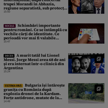
trupei Morandi în Abhazia,
regiune separatistă, sub protecția
Rusiei
15:50
Schimbări importante
SOCIAL
pentru români. Ce se întâmplă cu
vechile cărți de identitate. Ce
perioadă vor mai fi valabile
buletinele clasice
15:47
A murit tatăl lui Lionel
DECES
Messi. Jorge Messi avea 68 de ani
și era internat într-o clinică din
Argentina
15:24
Bulgaria își întărește
ULTIMA ORĂ
granița cu România după
explozia dronei de la Kardam.
Forțe antidrone, mutate de la
frontiera cu Turcia
14:49