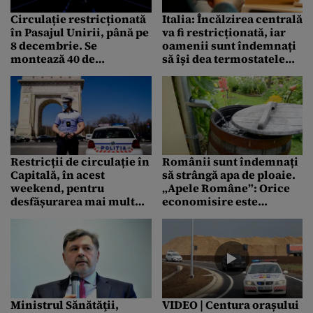
Circulație restricționată
Italia: Încălzirea centrală
în Pasajul Unirii, până pe
va fi restricționată, iar
8 decembrie. Se
oamenii sunt îndemnați
montează 40 de
să își dea termostatele
ventilatoare și peste 100
mai încet
de stingătoare
Restricții de circulație în
Românii sunt îndemnați
Capitală, în acest
să strângă apa de ploaie.
weekend, pentru
„Apele Române”: Orice
desfășurarea mai multor
economisire este
evenimente. Care sunt
importantă
zonele afectate
Ministrul Sănătăţii,
VIDEO | Centura orașului