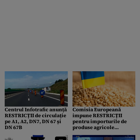
Centrul Infotrafic anunță
Comisia Europeană
RESTRICȚII de circulație
impune RESTRICȚII
pe A1, A2, DN7, DN 67 și
pentru importurile de
DN 67B
produse agricole
ucrainene. Măsura
vizează și România