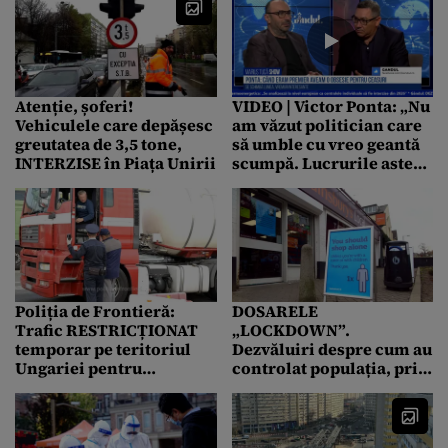
Atenție, șoferi!
VIDEO | Victor Ponta: „Nu
Vehiculele care depășesc
am văzut politician care
greutatea de 3,5 tone,
să umble cu vreo geantă
INTERZISE în Piața Unirii
scumpă. Lucrurile astea
nu se poartă la
evenimente publice”
Poliția de Frontieră:
DOSARELE
Trafic RESTRICȚIONAT
„LOCKDOWN”.
temporar pe teritoriul
Dezvăluiri despre cum au
Ungariei pentru
controlat populația, prin
automarfare. Miercuri
frică și panică induse,
este declarată zi
autoritățile din Marea
națională și nu se
Britanie / „Când le dăm o
lucrează
nouă variantă Covid?”