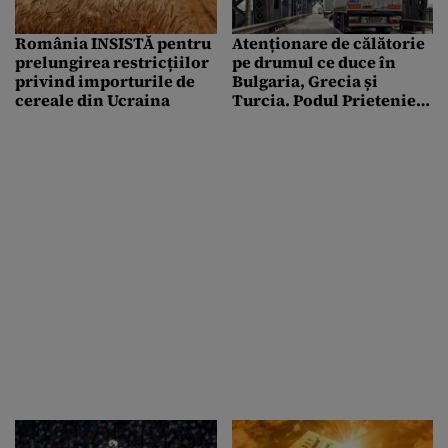
România INSISTĂ pentru
Atenționare de călătorie
prelungirea restricțiilor
pe drumul ce duce în
privind importurile de
Bulgaria, Grecia și
cereale din Ucraina
Turcia. Podul Prieteniei
Giurgiu-Ruse se închide
pentru reparații, pe
timpul nopții