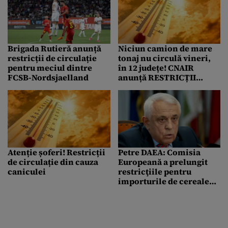
Brigada Rutieră anunță
Niciun camion de mare
restricții de circulație
tonaj nu circulă vineri,
pentru meciul dintre
în 12 județe! CNAIR
FCSB-Nordsjaelland
anunță RESTRICȚII
majore din cauza
caniculei
Atenție șoferi! Restricții
Petre DAEA: Comisia
de circulație din cauza
Europeană a prelungit
caniculei
restricţiile pentru
importurile de cereale
din Ucraina până pe 15
septembrie