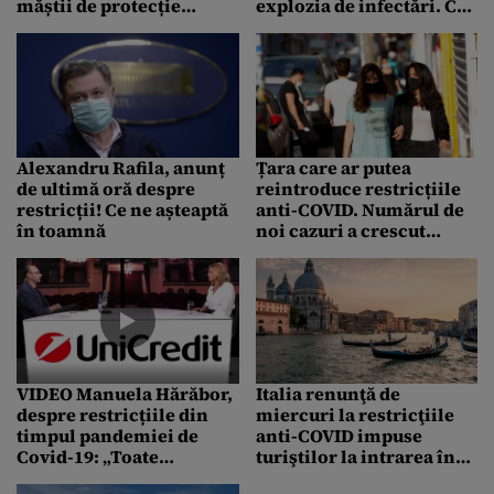
măștii de protecție
explozia de infectări. Ce
împotriva COVID-19
spune despre restricții
Alexandru Rafila, anunț
Țara care ar putea
de ultimă oră despre
reintroduce restricțiile
restricții! Ce ne așteaptă
anti-COVID. Numărul de
în toamnă
noi cazuri a crescut
simțitor
VIDEO Manuela Hărăbor,
Italia renunţă de
despre restricțiile din
miercuri la restricţiile
timpul pandemiei de
anti-COVID impuse
Covid-19: „Toate
turiştilor la intrarea în
discursurile din toate
țară