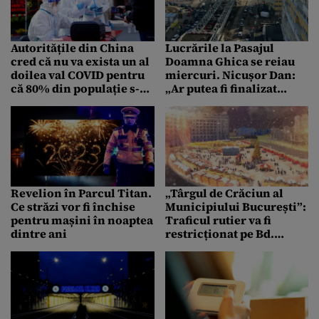
Autoritățile din China
Lucrările la Pasajul
cred că nu va exista un al
Doamna Ghica se reiau
doilea val COVID pentru
miercuri. Nicușor Dan:
că 80% din populație s-ar
„Ar putea fi finalizat
fi infectat deja
înainte de vara acestui
an”
Revelion în Parcul Titan.
„Târgul de Crăciun al
Ce străzi vor fi închise
Municipiului București”:
pentru mașini în noaptea
Traficul rutier va fi
dintre ani
restricționat pe Bd.
Unirii și pe cele două
bretele adiacente Pieței
Constituției