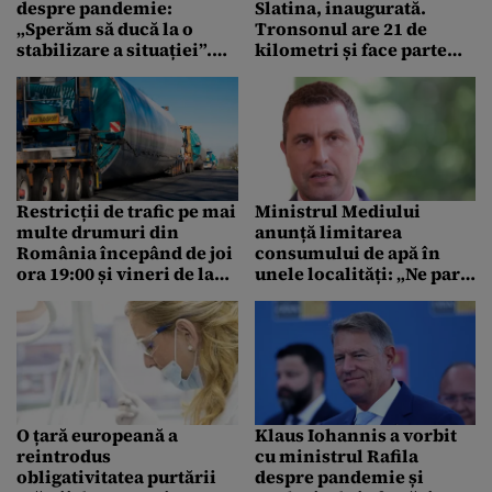
despre pandemie:
Slatina, inaugurată.
„Sperăm să ducă la o
Tronsonul are 21 de
stabilizare a situației”.
kilometri și face parte
Precizări pentru
din Drumul Expres
începerea scolilor
Craiova-Pitești
Restricții de trafic pe mai
Ministrul Mediului
multe drumuri din
anunță limitarea
România începând de joi
consumului de apă în
ora 19:00 și vineri de la
unele localități: „Ne pare
ora 06:00, anunță
rău pentru roșii”
Infotrafic
O țară europeană a
Klaus Iohannis a vorbit
reintrodus
cu ministrul Rafila
obligativitatea purtării
despre pandemie și