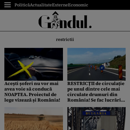
Politică
Actualitate
Externe
Economic
restrictii
Acești șoferi nu vor mai
RESTRICȚII de circulație
avea voie să conducă
pe unul dintre cele mai
NOAPTEA. Proiectul de
circulate drumuri din
lege vizează și România!
România! Se fac lucrări
de reabilitare la un pod