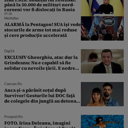
până la 50.000 de militari nord-
coreeni vor fi dislocați în Rusia
07:35
Mediafax
ALARMĂ la Pentagon! SUA își vede
stocurile de arme tot mai reduse
și cere producție accelerată
Digi24
EXCLUSIV Gheorghiu, atac dur la
Grindeanu: Nu e capabil să fie
solidar cu nevoile țării. E nedrept
ca PSD să primească guvernarea
Cancan.ro
Anca și-a părăsit soțul după
Survivor! Gesturile lui DOC față
de colegele din junglă au detonat
relația de acasă!
Prosport.ro
FOTO. Irina Deleanu, imagini