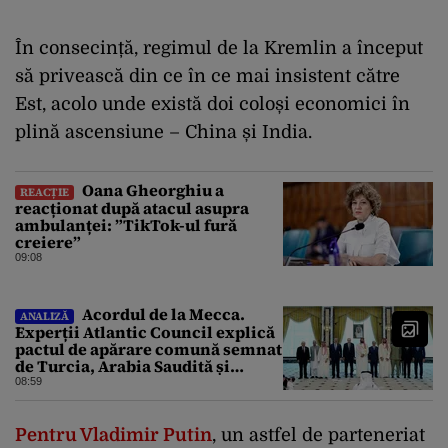
În consecință, regimul de la Kremlin a început
să privească din ce în ce mai insistent către
Est, acolo unde există doi coloși economici în
plină ascensiune – China și India.
Oana Gheorghiu a
REACȚIE
reacționat după atacul asupra
ambulanței: ”TikTok-ul fură
creiere”
09:08
Acordul de la Mecca.
ANALIZĂ
Experții Atlantic Council explică
pactul de apărare comună semnat
de Turcia, Arabia Saudită și
Pakistan
08:59
Pentru Vladimir Putin
, un astfel de parteneriat