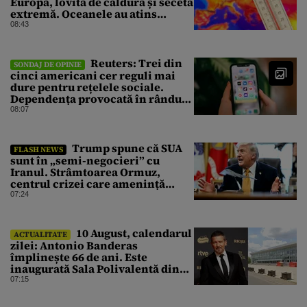
Europa, lovită de căldură și secetă
extremă. Oceanele au atins
temperaturi record
08:43
Reuters: Trei din
SONDAJ DE OPINIE
cinci americani cer reguli mai
dure pentru rețelele sociale.
Dependența provocată în rândul
copiilor, principala îngrijorare
08:07
Trump spune că SUA
FLASH NEWS
sunt în „semi-negocieri” cu
Iranul. Strâmtoarea Ormuz,
centrul crizei care amenință
piața mondială a petrolului
07:24
10 August, calendarul
ACTUALITATE
zilei: Antonio Banderas
împlinește 66 de ani. Este
inaugurată Sala Polivalentă din
București
07:15