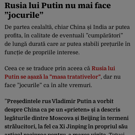
Rusia lui Putin nu mai face
”jocurile”
De partea cealaltă, chiar China și India ar putea
profita, în calitate de eventuali ”cumpărători”
de lungă durată care ar putea stabili prețurile în
funcție de propriile interese.
Ceea ce se traduce prin aceea că
Rusia lui
Putin se așază la ”masa tratativelor”
, dar nu
face ”jocurile” ca în alte vremuri.
”
Președintele rus Vladimir Putin a vorbit
despre China ca pe un «prieten» și a descris
legăturile dintre Moscova și Beijing în termeni
strălucitori, la fel ca Xi Jinping în propriul său
articol reciproc pentru a marca vizita
. Totuși,