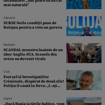
incendiare: „Îmi place să fiu cât
mai naturală”
Adevarul
SURSE Noile condiții puse de
Bolojan pentru a vota un guvern
Mediafax
SCANDAL monstru înainte de un
zbor Anglia-SUA. Scenele din
avion au devenit virale
Click
Fost șef al Investigațiilor
Criminale, dispărut de două zile!
Poliția îl caută în Deva: „L-ați
văzut?”
Digi24
„Dacă Rusia ia țările baltice, vom