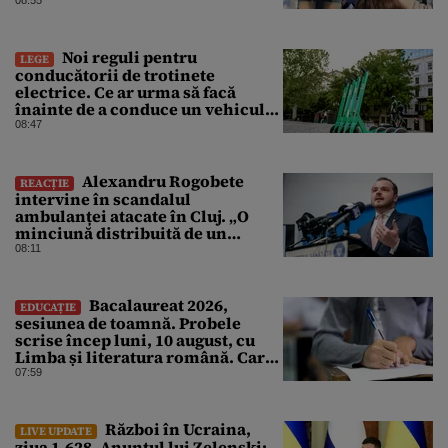
Noi reguli pentru
LEGE
conducătorii de trotinete
electrice. Ce ar urma să facă
înainte de a conduce un vehicul
pe drumurile publice
08:47
Alexandru Rogobete
REACȚIE
intervine în scandalul
ambulanței atacate în Cluj. „O
minciună distribuită de un
milion de ori rămâne o
08:11
minciună”
Bacalaureat 2026,
EDUCAȚIE
sesiunea de toamnă. Probele
scrise încep luni, 10 august, cu
Limba și literatura română. Care
sunt regulile promovării
07:59
examenului
Război în Ucraina,
LIVE UPDATE
ziua 1.628. Anunțul lui Zelenski: