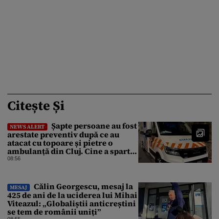
Citește Și
Șapte persoane au fost
NEWS ALERT
arestate preventiv după ce au
atacat cu topoare și pietre o
ambulanță din Cluj. Cine a spart
parbrizul și l-a rănit pe șofer
08:56
Călin Georgescu, mesaj la
MESAJ
425 de ani de la uciderea lui Mihai
Viteazul: „Globaliștii anticreștini
se tem de românii uniți”
08:55