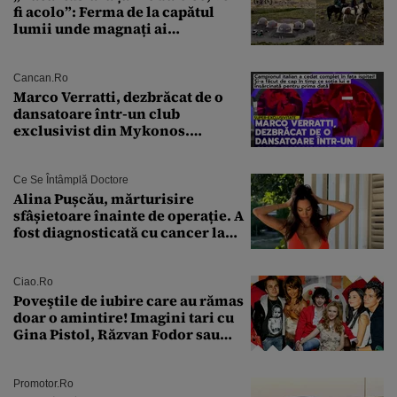
fi acolo”: Ferma de la capătul
lumii unde magnați ai
tehnologiei vor să
supraviețuiască apocalipsei
Cancan.ro
Marco Verratti, dezbrăcat de o
dansatoare într-un club
exclusivist din Mykonos.
Campionul italian a cedat
complet în fața ispitei!
Ce Se Întâmplă Doctore
Alina Pușcău, mărturisire
sfâșietoare înainte de operație. A
fost diagnosticată cu cancer la
sân în metastază: „Este singurul
tratament care o să mă ajute să
îmi salvez viața”
Ciao.ro
Poveştile de iubire care au rămas
doar o amintire! Imagini tari cu
Gina Pistol, Răzvan Fodor sau
Andra Măruţă şi foştii parteneri
Promotor.ro