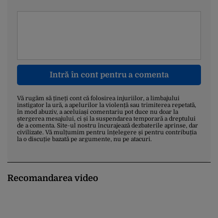
Intră în cont pentru a comenta
Vă rugăm să țineți cont că folosirea injuriilor, a limbajului
instigator la ură, a apelurilor la violență sau trimiterea repetată,
în mod abuziv, a aceluiași comentariu pot duce nu doar la
ștergerea mesajului, ci și la suspendarea temporară a dreptului
de a comenta. Site-ul nostru încurajează dezbaterile aprinse, dar
civilizate. Vă mulțumim pentru înțelegere și pentru contribuția
la o discuție bazată pe argumente, nu pe atacuri.
Recomandarea video