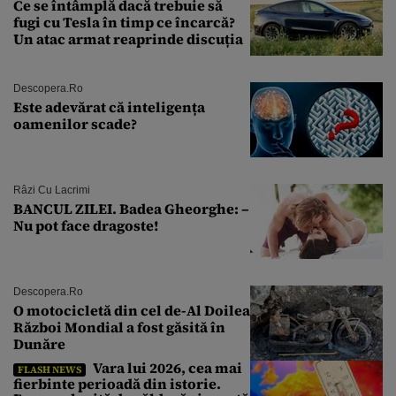
Ce se întâmplă dacă trebuie să
fugi cu Tesla în timp ce încarcă?
Un atac armat reaprinde discuția
Descopera.ro
Este adevărat că inteligența
oamenilor scade?
Râzi Cu Lacrimi
BANCUL ZILEI. Badea Gheorghe: –
Nu pot face dragoste!
Descopera.ro
O motocicletă din cel de-Al Doilea
Război Mondial a fost găsită în
Dunăre
Vara lui 2026, cea mai
FLASH NEWS
fierbinte perioadă din istorie.