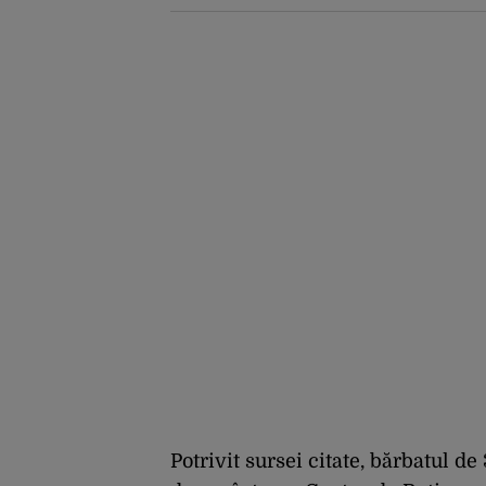
Pokemon, Naruto și
Mario pe platformele
social-media
Potrivit sursei citate, bărbatul de