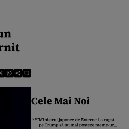
un
rnit
Cele Mai Noi
17:37
Ministrul japonez de Externe l-a rugat
pe Trump să nu mai posteze meme-uri