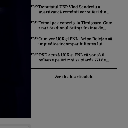
cu personaje din Pokemon, Naruto și
Mario pe platformele social-media
17:22
Deputatul USR Vlad Șendroiu a
avertizat că românii vor suferi din
cauza energiei mai scumpe. „Băieții
deștepți vor specula și după vor crește
17:19
Fotbal pe acoperiș, la Timișoara. Cum
prețurile”
arată Stadionul Știința înainte de
inaugurare, cu 2 terenuri sintetice
deasupra tribunei
17:13
Cum vor USR şi PNL- Aripa Bolojan să
împiedice incompatibilitatea lui
Dominic Fritz. CCR a fost solicitată să
intervină
17:09
PSD acuză USR și PNL că vor să îl
salveze pe Fritz și să piardă 771 de
milioane de euro din PNRR
Vezi toate articolele