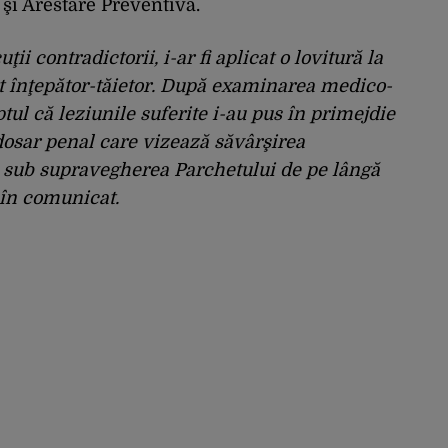
şi Arestare Preventivă.
ii contradictorii, i-ar fi aplicat o lovitură la
t înţepător-tăietor. După examinarea medico-
ptul că leziunile suferite i-au pus în primejdie
 dosar penal care vizează săvârşirea
r, sub supravegherea Parchetului de pe lângă
 în comunicat.