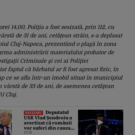
rei 14,00, Poliţia a fost sesizată, prin 112, cu
vârstă de 31 de ani, cetăţean străin, s-a deplasat
piul Cluj-Napoca, prezentând o plagă în zona
urma administrării materialului probator de
stigaţii Criminale şi cei ai Poliţiei
 faptul că bărbatul ar fi fost agresat fizic, în
p ce se afla într-un imobil situat în municipiul
n vârstă de 33 de ani, de asemenea cetăţean
J Cluj.
Deputatul
EXCLUSIV
USR Vlad Șendroiu a
avertizat că românii
vor suferi din cauza
energiei mai scumpe.
17:22