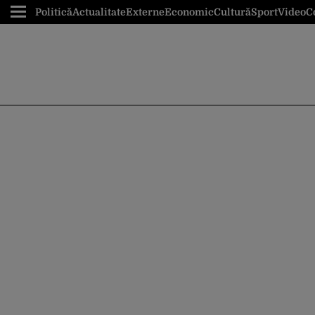
Politică
Actualitate
Externe
Economic
Cultură
Sport
Video
C