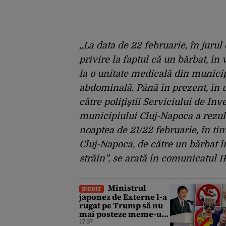
„La data de 22 februarie, în jurul o
privire la faptul că un bărbat, în 
la o unitate medicală din munici
abdominală. Până în prezent, în 
către poliţiştii Serviciului de Inve
municipiului Cluj-Napoca a rezultat
noaptea de 21/22 februarie, în tim
Cluj-Napoca, de către un bărbat î
străin”, se arată în comunicatul IP
Ministrul
INEDIT
japonez de Externe l-a
rugat pe Trump să nu
mai posteze meme-uri
cu personaje din
17:37