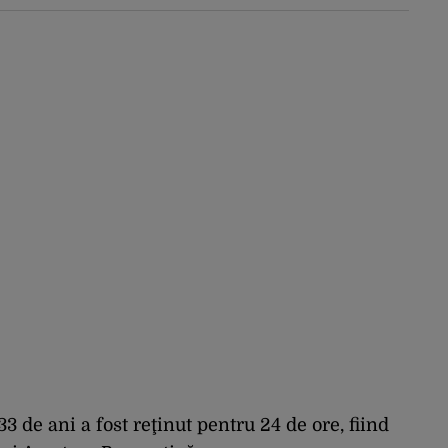
„Băieții deștepți vor
specula și după vor
crește prețurile”
 33 de ani a fost reţinut pentru 24 de ore, fiind