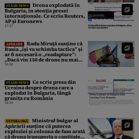
Drona explodată în
FLASH NEWS
Bulgaria, în atenția presei
internaționale. Ce scriu Reuters,
AP și Euronews
17:17
Radu Miruță susține că
APĂRARE
Rusia „își va schimba tactica” și
ar fi necesară o „readaptare”:
„Dacă vin 150 de drone nu mai
suntem pe timp de pace”
16:50
Ce scrie presa din
FLASH NEWS
Ucraina despre drona care a
explodat în Bulgaria, lângă
granița cu România
16:33
Ministrul bulgar al
ULTIMA ORĂ
Apărării susține că puterea
exploziei și coloana de fum arată
că drona transporta o cantitate