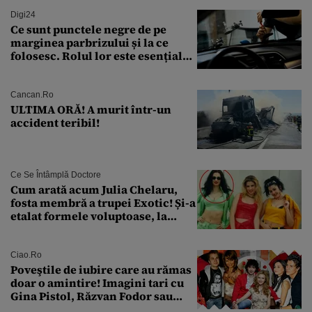
Digi24
Ce sunt punctele negre de pe
marginea parbrizului și la ce
folosesc. Rolul lor este esențial
pentru siguranța mașinii
Cancan.ro
ULTIMA ORĂ! A murit într-un
accident teribil!
Ce Se Întâmplă Doctore
Cum arată acum Julia Chelaru,
fosta membră a trupei Exotic! Și-a
etalat formele voluptoase, la
aproape 50 de ani
Ciao.ro
Poveştile de iubire care au rămas
doar o amintire! Imagini tari cu
Gina Pistol, Răzvan Fodor sau
Andra Măruţă şi foştii parteneri