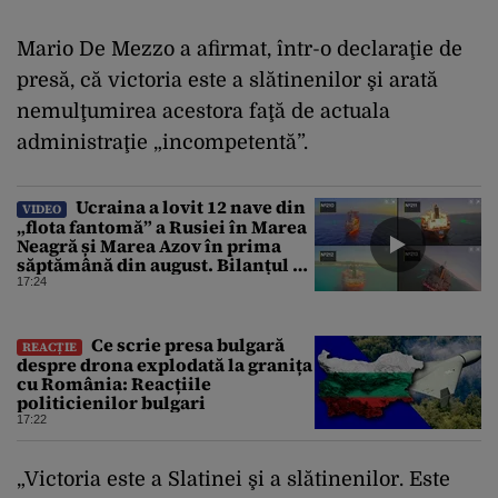
Mario De Mezzo a afirmat, într-o declaraţie de
presă, că victoria este a slătinenilor şi arată
nemulţumirea acestora faţă de actuala
administraţie „incompetentă”.
Ucraina a lovit 12 nave din
VIDEO
„flota fantomă” a Rusiei în Marea
Neagră și Marea Azov în prima
săptămână din august. Bilanțul a
ajuns la 218
17:24
Ce scrie presa bulgară
REACȚIE
despre drona explodată la granița
cu România: Reacțiile
politicienilor bulgari
17:22
„Victoria este a Slatinei şi a slătinenilor. Este