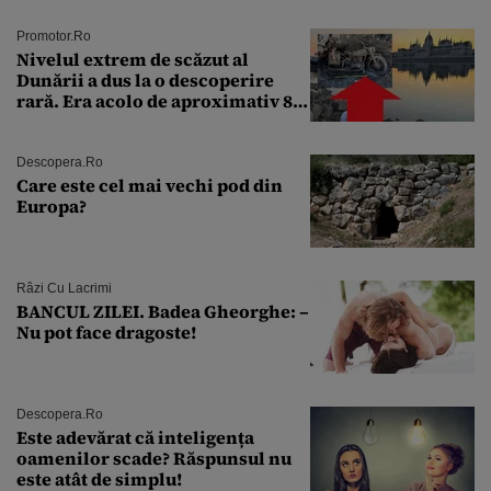
Promotor.ro
Nivelul extrem de scăzut al
Dunării a dus la o descoperire
rară. Era acolo de aproximativ 80
de ani
Descopera.ro
Care este cel mai vechi pod din
Europa?
Râzi Cu Lacrimi
BANCUL ZILEI. Badea Gheorghe: –
Nu pot face dragoste!
Descopera.ro
Este adevărat că inteligența
oamenilor scade? Răspunsul nu
este atât de simplu!