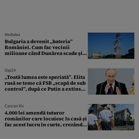
Mediafax
Bulgaria a devenit „bateria”
României. Cum fac vecinii
milioane când Dunărea scade și
Cernavodă produce puțin
Digi24
„Toată lumea este speriată”. Elita
rusă se teme că FSB „scapă de sub
control”, după ce Putin a extins
puterea serviciului
Cancan.ro
4.000 lei amendă tuturor
românilor care locuiesc la casă și
fac acest lucru în curte, crezând
că nu îi vede nimeni