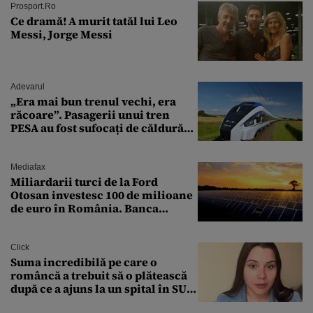
Prosport.ro
Ce dramă! A murit tatăl lui Leo
Messi, Jorge Messi
Adevarul
„Era mai bun trenul vechi, era
răcoare”. Pasagerii unui tren
PESA au fost sufocați de căldură
pe ruta București-Constanța
Mediafax
Miliardarii turci de la Ford
Otosan investesc 100 de milioane
de euro în România. Banca
Transilvania le acordă o
finanțare uriașă
Click
Suma incredibilă pe care o
româncă a trebuit să o plătească
după ce a ajuns la un spital în SUA:
„Asta este America”