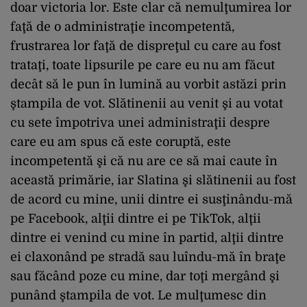
doar victoria lor. Este clar că nemulţumirea lor
faţă de o administraţie incompetentă,
frustrarea lor faţă de dispreţul cu care au fost
trataţi, toate lipsurile pe care eu nu am făcut
decât să le pun în lumină au vorbit astăzi prin
ştampila de vot. Slătinenii au venit şi au votat
cu sete împotriva unei administraţii despre
care eu am spus că este coruptă, este
incompetentă şi că nu are ce să mai caute în
această primărie, iar Slatina şi slătinenii au fost
de acord cu mine, unii dintre ei susţinându-mă
pe Facebook, alţii dintre ei pe TikTok, alţii
dintre ei venind cu mine în partid, alţii dintre
ei claxonând pe stradă sau luîndu-mă în braţe
sau făcând poze cu mine, dar toţi mergând şi
punând ştampila de vot. Le mulţumesc din