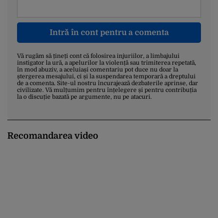
Intră în cont pentru a comenta
Vă rugăm să țineți cont că folosirea injuriilor, a limbajului
instigator la ură, a apelurilor la violență sau trimiterea repetată,
în mod abuziv, a aceluiași comentariu pot duce nu doar la
ștergerea mesajului, ci și la suspendarea temporară a dreptului
de a comenta. Site-ul nostru încurajează dezbaterile aprinse, dar
civilizate. Vă mulțumim pentru înțelegere și pentru contribuția
la o discuție bazată pe argumente, nu pe atacuri.
Recomandarea video