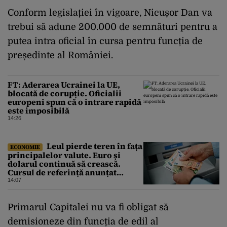
Conform legislației în vigoare, Nicușor Dan va
trebui să adune 200.000 de semnături pentru a
putea intra oficial în cursa pentru funcția de
președinte al României.
FT: Aderarea Ucrainei la UE,
blocată de corupție. Oficialii
europeni spun că o intrare rapidă
este imposibilă
14:26
Leul pierde teren în fața
ECONOMIE
principalelor valute. Euro și
dolarul continuă să crească.
Cursul de referință anunțat
pentru vineri de BNR
14:07
Primarul Capitalei nu va fi obligat să
demisioneze din funcția de edil al