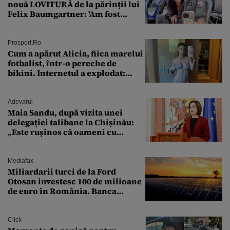
nouă LOVITURĂ de la părinții lui
Felix Baumgartner: 'Am fost
ȘTEARSĂ complet din
Prosport.ro
Cum a apărut Alicia, fiica marelui
fotbalist, într-o pereche de
bikini. Internetul a explodat:
„Zeiță superbă!”
Adevarul
Maia Sandu, după vizita unei
delegației talibane la Chișinău:
„Este rușinos că oameni cu
funcții înalte nu se
documentează”
Mediafax
Miliardarii turci de la Ford
Otosan investesc 100 de milioane
de euro în România. Banca
Transilvania le acordă o
finanțare uriașă
Click