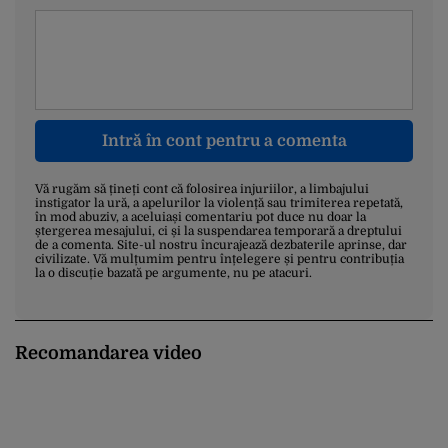
Intră în cont pentru a comenta
Vă rugăm să țineți cont că folosirea injuriilor, a limbajului
instigator la ură, a apelurilor la violență sau trimiterea repetată,
în mod abuziv, a aceluiași comentariu pot duce nu doar la
ștergerea mesajului, ci și la suspendarea temporară a dreptului
de a comenta. Site-ul nostru încurajează dezbaterile aprinse, dar
civilizate. Vă mulțumim pentru înțelegere și pentru contribuția
la o discuție bazată pe argumente, nu pe atacuri.
Recomandarea video