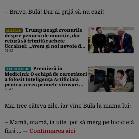
– Bravo, Bulă! Dar ai grijă să nu cazi!
Trump neagă zvonurile
MILITAR
despre penuria de muniție, dar
refuză să trimită rachete
Ucrainei: „Avem și noi nevoie de
rachete”
01:02
Premieră în
TEHNOLOGIE
Medicină: O echipă de cercetători
a folosit Inteligența Artificială
pentru a crea primele virusuri
sintetice la tratarea de E.coli
23:47
Mai trec câteva zile, iar vine Bulă la mama lui:
– Mamă, mamă, ia uite: pot să merg pe bicicletă
fără … —
Continuarea aici