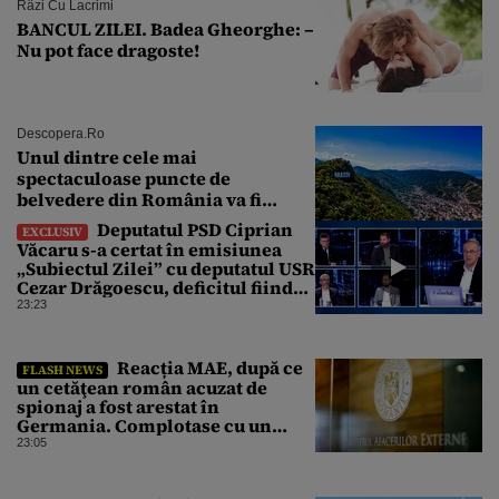
Râzi Cu Lacrimi
BANCUL ZILEI. Badea Gheorghe: –
Nu pot face dragoste!
Descopera.ro
Unul dintre cele mai
spectaculoase puncte de
belvedere din România va fi
restaurat
Deputatul PSD Ciprian
EXCLUSIV
Văcaru s-a certat în emisiunea
„Subiectul Zilei” cu deputatul USR
Cezar Drăgoescu, deficitul fiind
motivul scandalului
23:23
Reacția MAE, după ce
FLASH NEWS
un cetăţean român acuzat de
spionaj a fost arestat în
Germania. Complotase cu un
ucrainean ca să asasineze un
23:05
producător de drone