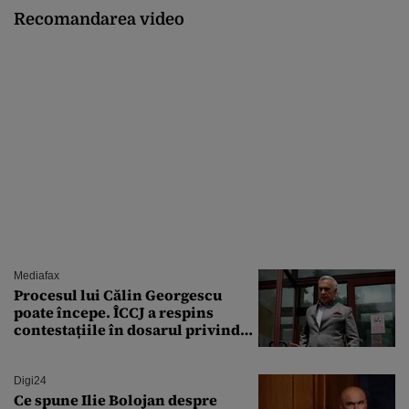
Recomandarea video
Mediafax
Procesul lui Călin Georgescu
poate începe. ÎCCJ a respins
contestațiile în dosarul privind
lovitura de stat
Digi24
Ce spune Ilie Bolojan despre