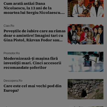
Cum arată astăzi Dana
Nicolaescu, la 13 ani de la
moartea lui Sergiu Nicolaescu.
Transformarea care i-a surprins
pe toți
Ciao.ro
Poveştile de iubire care au rămas
doar o amintire! Imagini tari cu
Gina Pistol, Răzvan Fodor sau
Andra Măruţă şi foştii parteneri
Promotor.ro
Modernizează-ți mașina fără
investiții mari. Cinci accesorii
recomandate șoferilor
Descopera.ro
Care este cel mai vechi pod din
Europa?