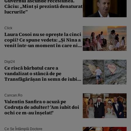
Guvernul ascunde recesiunea.
Câciu: „Mint și prezintă denaturat
lucrurile”
Click
Laura Cosoi nu se oprește la cinci
copii? Ce spune vedeta: „Și Nina a
venit într-un moment în care nici
măcar nu mai discutam”
Digi24
Ce riscă bărbatul care a
vandalizat o stâncă de pe
Transfăgărășan în semn de iubire
față de „Anna”
Cancan.ro
Valentin Sanfira o acuză pe
Codruța de adulter? 'Am iubit doi
ochi ce m-au înșelat!'
Ce Se Întâmplă Doctore