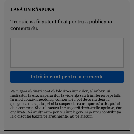
LASĂ UN RĂSPUNS
Trebuie să fii
autentificat
pentru a publica un
comentariu.
Intră în cont pentru a comenta
Vă rugăm să țineți cont că folosirea injuriilor, a limbajului
instigator la ură, a apelurilor la violență sau trimiterea repetată,
în mod abuziv, a aceluiași comentariu pot duce nu doar la
ștergerea mesajului, ci și la suspendarea temporară a dreptului
de a comenta. Site-ul nostru încurajează dezbaterile aprinse, dar
civilizate. Vă mulțumim pentru înțelegere și pentru contribuția
la o discuție bazată pe argumente, nu pe atacuri.