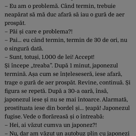
– Eu am o problemă. Când termin, trebuie
neapărat să mă duc afară să iau o gură de aer
prospăt.
– Păi și care e problema?!
– Pai… eu când termin, termin de 30 de ori, nu
o singură dată.
– Sunt, totuși, 1.000 de lei! Accept!
Și începe „treaba”. După 1 minut, japonezul
termină. Așa cum se înțeleseseră, iese afară,
trage o gură de aer prospăt. Revine, continuă. Și
figura se repetă. După a 30-a oară, însă,
japonezul iese și nu se mai întoarce. Alarmată,
prostituata iese din bordel și… țeapă! Japonezul
fugise. Vede o florăreasă și o întreabă:
– Hei, ai văzut cumva un japonez?!
– Nu, dar am văzut un autobuz plin cu japonezi