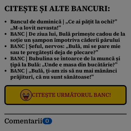
CITEȘTE ȘI ALTE BANCURI:
Bancul de duminică | „Ce ai pățit la ochi?”
„M-a lovit nevasta!”
BANC | De ziua lui, Bulă primește cadou de la
soție un șampon împotriva căderii părului
BANC | Șeful, nervos: „Bulă, mi se pare mie
sau te pregătești deja de plecare?”
BANC | Bubulina se întoarce de la muncă și
țipă la Bulă: „Unde e masa din bucătărie?”
BANC | „Bulă, ți-am zis să nu mai mănânci
prăjituri, că nu sunt sănătoase!”
CITEȘTE URMĂTORUL BANC!
Comentarii
0